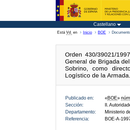
Castellano
Está
Vd.
en
Inicio
BOE
Documento
Orden 430/39021/1997
General de Brigada de
Sobrino, como direct
Logístico de la Armada
Publicado en:
«
BOE
»
núm
Sección:
II. Autorida
Departamento:
Ministerio 
Referencia:
BOE-A-199