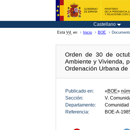
Castellano
Está
Vd.
en
Inicio
BOE
Documento
Orden de 30 de octub
Ambiente y Vivienda, p
Ordenación Urbana de 
Publicado en:
«
BOE
»
núm
Sección:
V. Comunid
Departamento:
Comunidad 
Referencia:
BOE-A-198