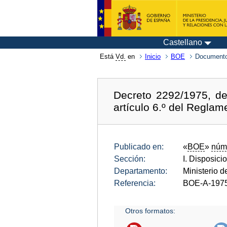
Castellano
Está
Vd.
en
Inicio
BOE
Documento
Decreto 2292/1975, de
artículo 6.º del Reglam
Publicado en:
«
BOE
»
núm
Sección:
I. Disposici
Departamento:
Ministerio 
Referencia:
BOE-A-197
Otros formatos: