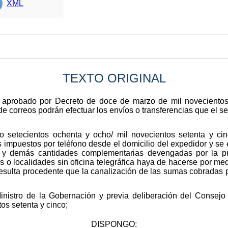
XML
TEXTO ORIGINAL
, aprobado por Decreto de doce de marzo de mil novecientos
 de correos podrán efectuar los envíos o transferencias que el serv
o setecientos ochenta y ocho/ mil novecientos setenta y cinc
 impuestos por teléfono desde el domicilio del expedidor y se ex
s y demás cantidades complementarias devengadas por la p
 o localidades sin oficina telegráfica haya de hacerse por med
resulta procedente que la canalización de las sumas cobradas po
Ministro de la Gobernación y previa deliberación del Consejo
os setenta y cinco;
DISPONGO: