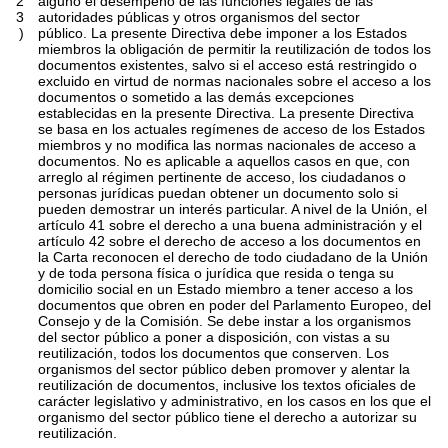
2
alguno el desempeño de las funciones legales de las
3
autoridades públicas y otros organismos del sector
)
público. La presente Directiva debe imponer a los Estados
miembros la obligación de permitir la reutilización de todos los
documentos existentes, salvo si el acceso está restringido o
excluido en virtud de normas nacionales sobre el acceso a los
documentos o sometido a las demás excepciones
establecidas en la presente Directiva. La presente Directiva
se basa en los actuales regímenes de acceso de los Estados
miembros y no modifica las normas nacionales de acceso a
documentos. No es aplicable a aquellos casos en que, con
arreglo al régimen pertinente de acceso, los ciudadanos o
personas jurídicas puedan obtener un documento solo si
pueden demostrar un interés particular. A nivel de la Unión, el
artículo 41 sobre el derecho a una buena administración y el
artículo 42 sobre el derecho de acceso a los documentos en
la Carta reconocen el derecho de todo ciudadano de la Unión
y de toda persona física o jurídica que resida o tenga su
domicilio social en un Estado miembro a tener acceso a los
documentos que obren en poder del Parlamento Europeo, del
Consejo y de la Comisión. Se debe instar a los organismos
del sector público a poner a disposición, con vistas a su
reutilización, todos los documentos que conserven. Los
organismos del sector público deben promover y alentar la
reutilización de documentos, inclusive los textos oficiales de
carácter legislativo y administrativo, en los casos en los que el
organismo del sector público tiene el derecho a autorizar su
reutilización.