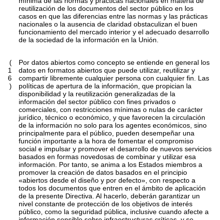
mínima de las normas y prácticas nacionales en materia de
reutilización de los documentos del sector público en los
casos en que las diferencias entre las normas y las prácticas
nacionales o la ausencia de claridad obstaculizan el buen
funcionamiento del mercado interior y el adecuado desarrollo
de la sociedad de la información en la Unión.
(
Por datos abiertos como concepto se entiende en general los
1
datos en formatos abiertos que puede utilizar, reutilizar y
6
compartir libremente cualquier persona con cualquier fin. Las
)
políticas de apertura de la información, que propician la
disponibilidad y la reutilización generalizadas de la
información del sector público con fines privados o
comerciales, con restricciones mínimas o nulas de carácter
jurídico, técnico o económico, y que favorecen la circulación
de la información no solo para los agentes económicos, sino
principalmente para el público, pueden desempeñar una
función importante a la hora de fomentar el compromiso
social e impulsar y promover el desarrollo de nuevos servicios
basados en formas novedosas de combinar y utilizar esa
información. Por tanto, se anima a los Estados miembros a
promover la creación de datos basados en el principio
«abiertos desde el diseño y por defecto», con respecto a
todos los documentos que entren en el ámbito de aplicación
de la presente Directiva. Al hacerlo, deberán garantizar un
nivel constante de protección de los objetivos de interés
público, como la seguridad pública, inclusive cuando afecte a
información sensible sobre infraestructuras críticas, y se