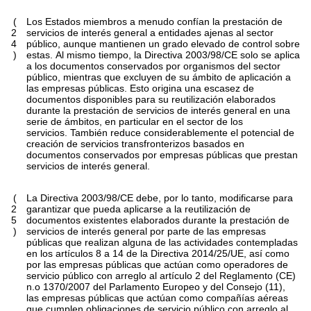
(
Los Estados miembros a menudo confían la prestación de
2
servicios de interés general a entidades ajenas al sector
4
público, aunque mantienen un grado elevado de control sobre
)
estas. Al mismo tiempo, la Directiva 2003/98/CE solo se aplica
a los documentos conservados por organismos del sector
público, mientras que excluyen de su ámbito de aplicación a
las empresas públicas. Esto origina una escasez de
documentos disponibles para su reutilización elaborados
durante la prestación de servicios de interés general en una
serie de ámbitos, en particular en el sector de los
servicios. También reduce considerablemente el potencial de
creación de servicios transfronterizos basados en
documentos conservados por empresas públicas que prestan
servicios de interés general.
(
La Directiva 2003/98/CE debe, por lo tanto, modificarse para
2
garantizar que pueda aplicarse a la reutilización de
5
documentos existentes elaborados durante la prestación de
)
servicios de interés general por parte de las empresas
públicas que realizan alguna de las actividades contempladas
en los artículos 8 a 14 de la Directiva 2014/25/UE, así como
por las empresas públicas que actúan como operadores de
servicio público con arreglo al artículo 2 del Reglamento (CE)
n.o 1370/2007 del Parlamento Europeo y del Consejo (11),
las empresas públicas que actúan como compañías aéreas
que cumplen obligaciones de servicio público con arreglo al