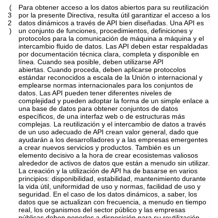
(
Para obtener acceso a los datos abiertos para su reutilización
3
por la presente Directiva, resulta útil garantizar el acceso a los
2
datos dinámicos a través de API bien diseñadas. Una API es
)
un conjunto de funciones, procedimientos, definiciones y
protocolos para la comunicación de máquina a máquina y el
intercambio fluido de datos. Las API deben estar respaldadas
por documentación técnica clara, completa y disponible en
línea. Cuando sea posible, deben utilizarse API
abiertas. Cuando proceda, deben aplicarse protocolos
estándar reconocidos a escala de la Unión o internacional y
emplearse normas internacionales para los conjuntos de
datos. Las API pueden tener diferentes niveles de
complejidad y pueden adoptar la forma de un simple enlace a
una base de datos para obtener conjuntos de datos
específicos, de una interfaz web o de estructuras más
complejas. La reutilización y el intercambio de datos a través
de un uso adecuado de API crean valor general, dado que
ayudarán a los desarrolladores y a las empresas emergentes
a crear nuevos servicios y productos. También es un
elemento decisivo a la hora de crear ecosistemas valiosos
alrededor de activos de datos que están a menudo sin utilizar.
La creación y la utilización de API ha de basarse en varios
principios: disponibilidad, estabilidad, mantenimiento durante
la vida útil, uniformidad de uso y normas, facilidad de uso y
seguridad. En el caso de los datos dinámicos, a saber, los
datos que se actualizan con frecuencia, a menudo en tiempo
real, los organismos del sector público y las empresas
públicas deben ponerlos a disposición para su reutilización