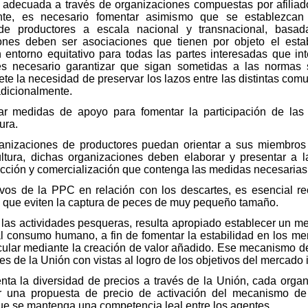
adecuada a través de organizaciones compuestas por afiliad
iente, es necesario fomentar asimismo que se establezcan
de productores a escala nacional y transnacional, basa
iones deben ser asociaciones que tienen por objeto el es
n entorno equitativo para todas las partes interesadas que in
 es necesario garantizar que sigan sometidas a las normas 
e la necesidad de preservar los lazos entre las distintas com
adicionalmente.
r medidas de apoyo para fomentar la participación de las
ura.
anizaciones de productores puedan orientar a sus miembros h
ltura, dichas organizaciones deben elaborar y presentar a 
ción y comercialización que contenga las medidas necesarias p
tivos de la PPC en relación con los descartes, es esencial r
s que eviten la captura de peces de muy pequeño tamaño.
e las actividades pesqueras, resulta apropiado establecer un
l consumo humano, a fin de fomentar la estabilidad en los me
cular mediante la creación de valor añadido. Ese mecanismo debe
 de la Unión con vistas al logro de los objetivos del mercado in
nta la diversidad de precios a través de la Unión, cada orga
ar una propuesta de precio de activación del mecanismo d
que se mantenga una competencia leal entre los agentes.