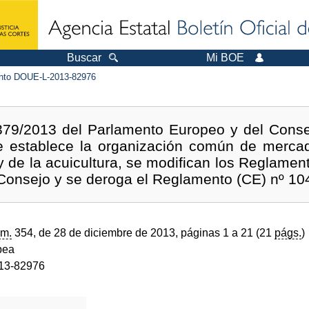
Buscar
Mi BOE
to DOUE-L-2013-82976
79/2013 del Parlamento Europeo y del Conse
e establece la organización común de mercad
y de la acuicultura, se modifican los Reglamen
Consejo y se deroga el Reglamento (CE) nº 10
m.
354, de 28 de diciembre de 2013, páginas 1 a 21 (21
págs.
)
pea
13-82976