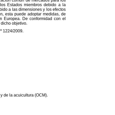
ización común de mercados para los
 los Estados miembros debido a la
bido a las dimensiones y los efectos
ón, esta puede adoptar medidas, de
ión Europea. De conformidad con el
dicho objetivo.
nº 1224/2009.
y de la acuicultura (OCM).