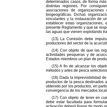
determinados casos, de forma más 
distintas regiones. Por consigu
asociaciones de organizaciones 
biogeográficas. Dichas organizac
vinculantes y la instauración de u
establecer estas organizaciones,
presente Reglamento y que se respet
las aguas que vienen explotando tr
(13) La Comisión debe impulsa
productores del sector de la acuicult
(14) Con objeto de que las org
actividades pesqueras y de acuicu
Estados miembros un plan de produc
(15) A fin de alcanzar los obje
métodos y artes de pesca selectivo
(16) Dada la imprevisibilidad d
productos de la pesca destinados a
obtenido por los productos, en parti
convergencia de los mercados locales
(17) Con objeto de tener en cue
debe estar facultada para formul
activación deberá fijarse de modo 