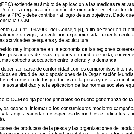
(PPC) extiende su ámbito de aplicación a las medidas relativa
a Unión. La organización común de mercados en el sector de
 de la PPC y debe contribuir al logro de sus objetivos. Dado qu
uencia la OCM.
mento (CE) nº 104/2000 del Consejo [4], a fin de tener en cuen
tualmente en vigor, la evolución experimentada recientemente 
as actividades pesqueras y de acuicultura.
tido muy importante en la economía de las regiones costeras 
 a los pescadores de esas regiones un medio de vida, convien
a más estrecha adecuación entre la oferta y la demanda.
 deben aplicarse de conformidad con los compromisos internaci
cidos en virtud de las disposiciones de la Organización Mundi
 en el comercio de los productos de la pesca y de la acuicultur
a la sostenibilidad y a la aplicación de las normas sociales eq
 de la OCM se rija por los principios de buena gobernanza de l
o, es esencial informar a los consumidores mediante campañas
 y la amplia variedad de especies disponibles e indicarles la
do.
ctores de productos de la pesca y las organizaciones de produc
desempeñan una función fundamental para alcanzar los objetiv