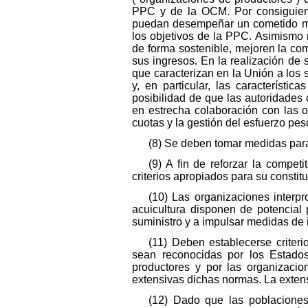
PPC y de la OCM. Por consiguiente,
puedan desempeñar un cometido más
los objetivos de la PPC. Asimismo 
de forma sostenible, mejoren la come
sus ingresos. En la realización de 
que caracterizan en la Unión a los s
y, en particular, las característ
posibilidad de que las autoridades
en estrecha colaboración con las o
cuotas y la gestión del esfuerzo pe
(8) Se deben tomar medidas para
(9) A fin de reforzar la compet
criterios apropiados para su constitu
(10) Las organizaciones interp
acuicultura disponen de potencial 
suministro y a impulsar medidas de i
(11) Deben establecerse criter
sean reconocidas por los Estado
productores y por las organizacio
extensivas dichas normas. La extens
(12) Dado que las poblaciones