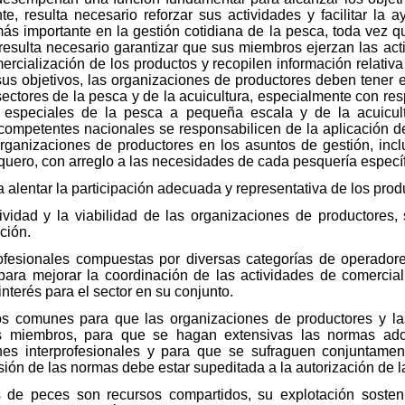
 resulta necesario reforzar sus actividades y facilitar la 
 importante en la gestión cotidiana de la pesca, toda vez qu
resulta necesario garantizar que sus miembros ejerzan las act
rcialización de los productos y recopilen información relativa 
sus objetivos, las organizaciones de productores deben tener 
ectores de la pesca y de la acuicultura, especialmente con resp
icas especiales de la pesca a pequeña escala y de la acuicul
 competentes nacionales se responsabilicen de la aplicación de
rganizaciones de productores en los asuntos de gestión, incl
squero, con arreglo a las necesidades de cada pesquería específ
 alentar la participación adecuada y representativa de los pro
itividad y la viabilidad de las organizaciones de productores
ción.
rofesionales compuestas por diversas categorías de operadore
para mejorar la coordinación de las actividades de comercia
nterés para el sector en su conjunto.
ios comunes para que las organizaciones de productores y las
s miembros, para que se hagan extensivas las normas ado
nes interprofesionales y para que se sufraguen conjuntamen
ión de las normas debe estar supeditada a la autorización de 
 de peces son recursos compartidos, su explotación sosteni