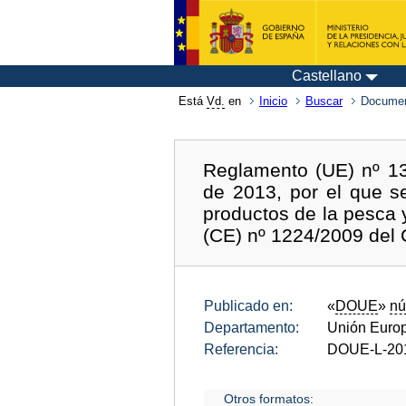
Castellano
Está
Vd.
en
Inicio
Buscar
Documen
Reglamento (UE) nº 13
de 2013, por el que s
productos de la pesca 
(CE) nº 1224/2009 del 
Publicado en:
«
DOUE
»
nú
Departamento:
Unión Euro
Referencia:
DOUE-L-20
Otros formatos: