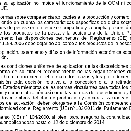
ue su aplicación no impida el funcionamiento de la OCM ni co
FUE.
normas sobre competencia aplicables a la producción y comercia
niendo en cuenta las características específicas de dicho sect
es de peces son un recurso compartido y la amplia proporción
 los productos de la pesca y la acuicultura de la Unión. Po
amento las disposiciones pertinentes del Reglamento (CE) 
 1184/2006 debe dejar de aplicarse a los productos de la pesca 
copilación, tratamiento y difusión de información económica so
ión.
nas condiciones uniformes de aplicación de las disposiciones
forma de solicitar el reconocimiento de las organizaciones d
 dicho reconocimiento, el formato, los plazos y los procedimie
sión toda decisión relativa a la concesión o a la retirad
os Estados miembros de las normas vinculantes para todos los 
ión y comercialización así como las normas de procedimiento y 
ados miembros del plan de producción y comercialización y el 
os de activación, deben otorgarse a la Comisión competenc
formidad con el Reglamento (UE) nº 182/2011 del Parlamento E
nto (CE) nº 104/2000, si bien, para asegurar la continuidad 
inuar aplicándose hasta el 12 de diciembre de 2014.