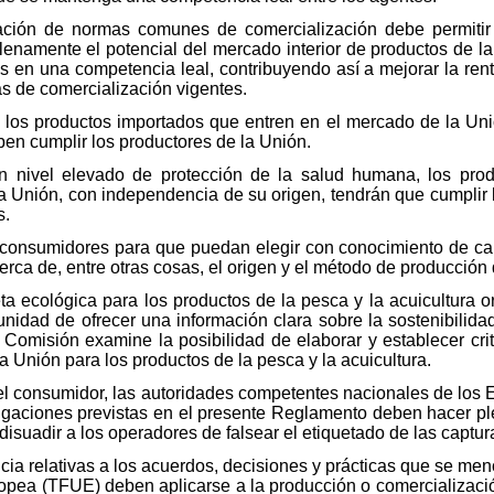
icación de normas comunes de comercialización debe permiti
lenamente el potencial del mercado interior de productos de la p
 en una competencia leal, contribuyendo así a mejorar la rent
s de comercialización vigentes.
e los productos importados que entren en el mercado de la Un
en cumplir los productores de la Unión.
un nivel elevado de protección de la salud humana, los prod
a Unión, con independencia de su origen, tendrán que cumplir 
s.
los consumidores para que puedan elegir con conocimiento de 
rca de, entre otras cosas, el origen y el método de producción 
eta ecológica para los productos de la pesca y la acuicultura or
tunidad de ofrecer una información clara sobre la sostenibilid
 Comisión examine la posibilidad de elaborar y establecer cri
a Unión para los productos de la pesca y la acuicultura.
 del consumidor, las autoridades competentes nacionales de lo
ligaciones previstas en el presente Reglamento deben hacer pl
isuadir a los operadores de falsear el etiquetado de las captur
a relativas a los acuerdos, decisiones y prácticas que se menc
pea (TFUE) deben aplicarse a la producción o comercializació