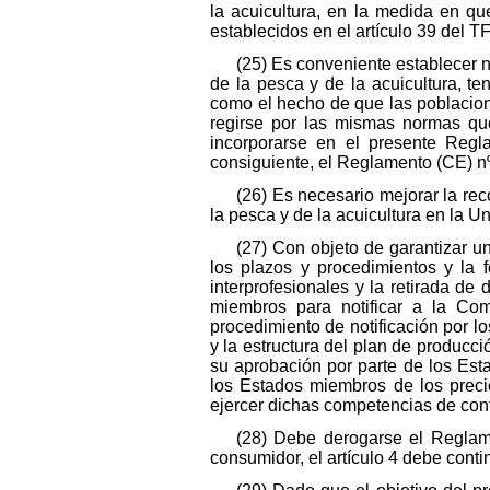
la acuicultura, en la medida en q
establecidos en el artículo 39 del T
(25) Es conveniente establecer 
de la pesca y de la acuicultura, te
como el hecho de que las poblacion
regirse por las mismas normas que
incorporarse en el presente Regl
consiguiente, el Reglamento (CE) nº
(26) Es necesario mejorar la re
la pesca y de la acuicultura en la Un
(27) Con objeto de garantizar u
los plazos y procedimientos y la 
interprofesionales y la retirada de
miembros para notificar a la Comi
procedimiento de notificación por l
y la estructura del plan de producc
su aprobación por parte de los Est
los Estados miembros de los preci
ejercer dichas competencias de con
(28) Debe derogarse el Reglame
consumidor, el artículo 4 debe cont