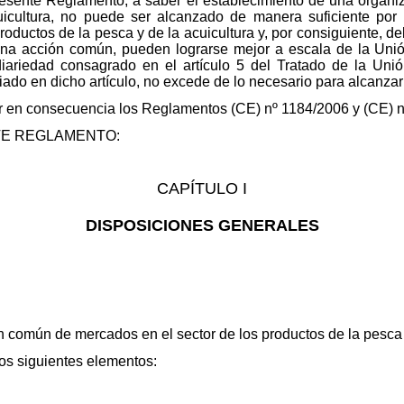
presente Reglamento, a saber el establecimiento de una organ
uicultura, no puede ser alcanzado de manera suficiente por
ductos de la pesca y de la acuicultura y, por consiguiente, de
una acción común, pueden lograrse mejor a escala de la Uni
diariedad consagrado en el artículo 5 del Tratado de la Un
ado en dicho artículo, no excede de lo necesario para alcanzar 
ar en consecuencia los Reglamentos (CE) nº 1184/2006 y (CE) 
TE REGLAMENTO:
CAPÍTULO I
DISPOSICIONES GENERALES
n común de mercados en el sector de los productos de la pesca 
os siguientes elementos: