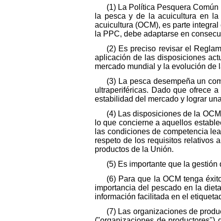
(1) La Política Pesquera Común 
la pesca y de la acuicultura en l
acuicultura (OCM), es parte integral
la PPC, debe adaptarse en consec
(2) Es preciso revisar el Regla
aplicación de las disposiciones ac
mercado mundial y la evolución de l
(3) La pesca desempeña un come
ultraperiféricas. Dado que ofrece
estabilidad del mercado y lograr un
(4) Las disposiciones de la OCM
lo que concierne a aquellos estable
las condiciones de competencia leal
respeto de los requisitos relativos 
productos de la Unión.
(5) Es importante que la gestión
(6) Para que la OCM tenga éxit
importancia del pescado en la dieta
información facilitada en el etiqueta
(7) Las organizaciones de produ
("organizaciones de productores") 