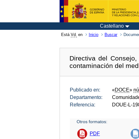
Castellano
Está
Vd.
en
Inicio
Buscar
Documen
Directiva del Consejo
contaminación del medi
Publicado en:
«
DOCE
»
nú
Departamento:
Comunidade
Referencia:
DOUE-L-19
Otros formatos:
PDF