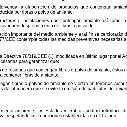
intervenga la elaboración de productos que contengan amia
ducida por fibras o polvo de amianto;
estructuras e instalaciones que contengan amianto así como l
provoquen desprendimento de fibras o polvo de
ión importante del medio ambiente y a tal fin se cerciorarán d
3/477/CEE contemple todas las medidas preventivas necesarias al
 la Directiva 78/319/CEE (1), modificada en último lugar por el
esarias para garantizar que:
to de residuos que contengan fibras o polvo de amianto, éstos n
a contener fibras de amianto;
ngan fibras o polvos de amianto se viertan en terrenos autori
s de tal manera que se evite la emisión de partículas de amia
l medio ambiente, los Estados miembros podrán introducir d
va, respetando las condiciones establecidas en el Tratado.