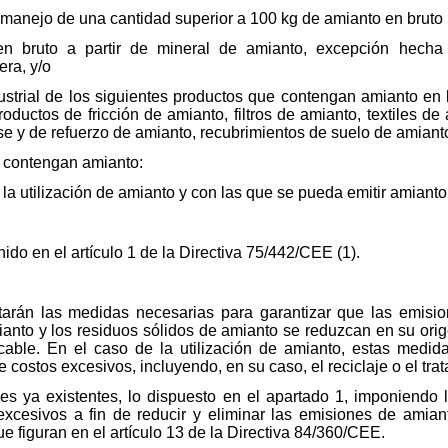
 manejo de una cantidad superior a 100 kg de amianto en bruto p
n bruto a partir de mineral de amianto, excepción hecha 
era, y/o
ustrial de los siguientes productos que contengan amianto en
uctos de fricción de amianto, filtros de amianto, textiles de
se y de refuerzo de amianto, recubrimientos de suelo de amiant
e contengan amianto:
e la utilización de amianto y con las que se pueda emitir amiant
nido en el artículo 1 de la Directiva 75/442/CEE (1).
arán las medidas necesarias para garantizar que las emisio
ianto y los residuos sólidos de amianto se reduzcan en su orig
cable. En el caso de la utilización de amianto, estas medid
 costos excesivos, incluyendo, en su caso, el reciclaje o el tra
nes ya existentes, lo dispuesto en el apartado 1, imponiendo l
xcesivos a fin de reducir y eliminar las emisiones de amian
e figuran en el artículo 13 de la Directiva 84/360/CEE.