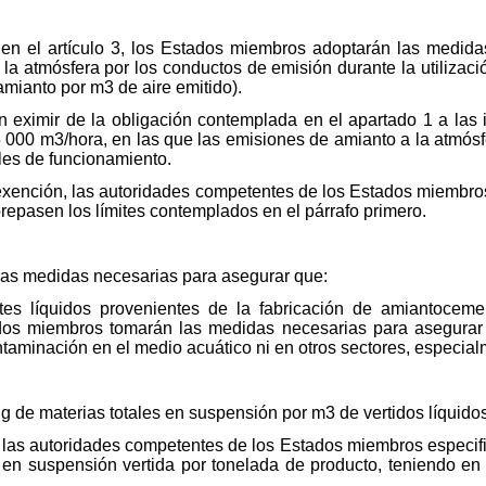
o en el artículo 3, los Estados miembros adoptarán las medida
la atmósfera por los conductos de emisión durante la utilizac
amianto por m3 de aire emitido).
 eximir de la obligación contemplada en el apartado 1 a las 
5 000 m3/hora, en las que las emisiones de amianto a la atm
les de funcionamiento.
 exención, las autoridades competentes de los Estados miembr
brepasen los límites contemplados en el párrafo primero.
as medidas necesarias para asegurar que:
ntes líquidos provenientes de la fabricación de amiantocem
os miembros tomarán las medidas necesarias para asegurar 
aminación en el medio acuático ni en otros sectores, especial
30 g de materias totales en suspensión por m3 de vertidos líquido
, las autoridades competentes de los Estados miembros especific
 en suspensión vertida por tonelada de producto, teniendo en 