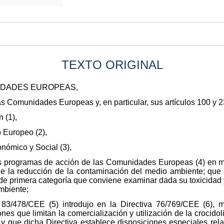
TEXTO ORIGINAL
IDADES EUROPEAS,
las Comunidades Europeas y, en particular, sus artículos 100 y 2
 (1),
 Europeo (2),
nómico y Social (3),
s programas de acción de las Comunidades Europeas (4) en m
de la reducción de la contaminación del medio ambiente; que
 de primera categoría que conviene examinar dada su toxicidad
mbiente;
83/478/CEE (5) introdujo en la Directiva 76/769/CEE (6), m
nes que limitan la comercialización y utilización de la crocidol
 y que dicha Directiva establece disposiciones especiales rela