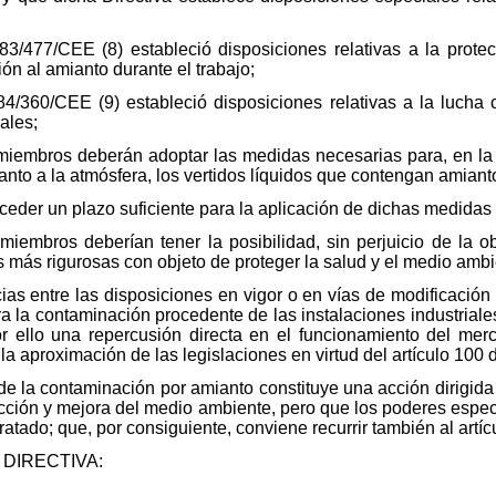
3/477/CEE (8) estableció disposiciones relativas a la protec
ón al amianto durante el trabajo;
4/360/CEE (9) estableció disposiciones relativas a la lucha 
ales;
iembros deberán adoptar las medidas necesarias para, en la m
anto a la atmósfera, los vertidos líquidos que contengan amiant
der un plazo suficiente para la aplicación de dichas medidas a
iembros deberían tener la posibilidad, sin perjuicio de la o
s más rigurosas con objeto de proteger la salud y el medio ambi
as entre las disposiciones en vigor o en vías de modificación
ntra la contaminación procedente de las instalaciones industria
r ello una repercusión directa en el funcionamiento del mer
a aproximación de las legislaciones en virtud del artículo 100 d
 la contaminación por amianto constituye una acción dirigida a
cción y mejora del medio ambiente, pero que los poderes especí
atado; que, por consiguiente, conviene recurrir también al artíc
DIRECTIVA: