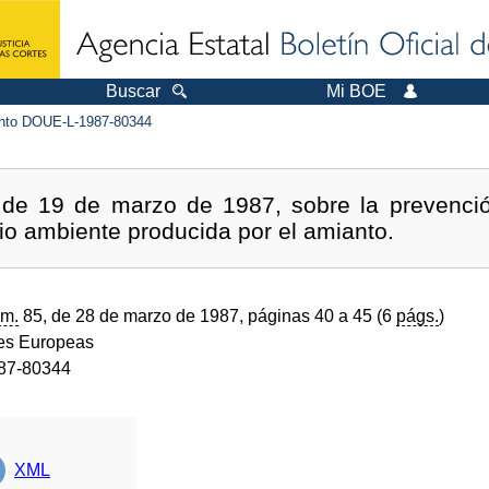
Buscar
Mi BOE
to DOUE-L-1987-80344
, de 19 de marzo de 1987, sobre la prevenció
o ambiente producida por el amianto.
m.
85, de 28 de marzo de 1987, páginas 40 a 45 (6
págs.
)
s Europeas
87-80344
XML