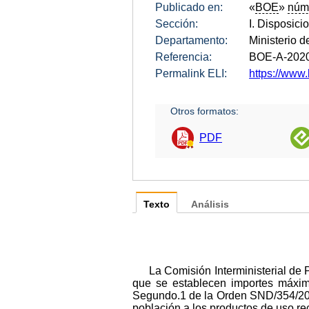
Publicado en:
«
BOE
»
núm
Sección:
I. Disposici
Departamento:
Ministerio 
Referencia:
BOE-A-202
Permalink ELI:
https://www.
Otros formatos:
PDF
Texto
Análisis
La Comisión Interministerial de
que se establecen importes máximo
Segundo.1 de la Orden SND/354/2020
población a los productos de uso r