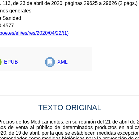
.
113, de 23 de abril de 2020, páginas 29625 a 29626 (2
págs.
)
ones generales
de Sanidad
0-4577
boe.es/eli/es/res/2020/04/22/(1)
EPUB
XML
TEXTO ORIGINAL
 Precios de los Medicamentos, en su reunión del 21 de abril de
s de venta al público de determinados productos en aplica
, de 19 de abril, por la que se establecen medidas excepciona
ecomendados como medidas higiénicas para la prevención de c