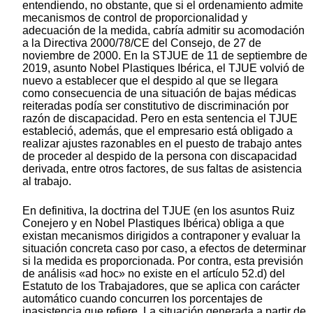
entendiendo, no obstante, que si el ordenamiento admite
mecanismos de control de proporcionalidad y
adecuación de la medida, cabría admitir su acomodación
a la Directiva 2000/78/CE del Consejo, de 27 de
noviembre de 2000. En la STJUE de 11 de septiembre de
2019, asunto Nobel Plastiques Ibérica, el TJUE volvió de
nuevo a establecer que el despido al que se llegara
como consecuencia de una situación de bajas médicas
reiteradas podía ser constitutivo de discriminación por
razón de discapacidad. Pero en esta sentencia el TJUE
estableció, además, que el empresario está obligado a
realizar ajustes razonables en el puesto de trabajo antes
de proceder al despido de la persona con discapacidad
derivada, entre otros factores, de sus faltas de asistencia
al trabajo.
En definitiva, la doctrina del TJUE (en los asuntos Ruiz
Conejero y en Nobel Plastiques Ibérica) obliga a que
existan mecanismos dirigidos a contraponer y evaluar la
situación concreta caso por caso, a efectos de determinar
si la medida es proporcionada. Por contra, esta previsión
de análisis «ad hoc» no existe en el artículo 52.d) del
Estatuto de los Trabajadores, que se aplica con carácter
automático cuando concurren los porcentajes de
inasistencia que refiere. La situación generada a partir de