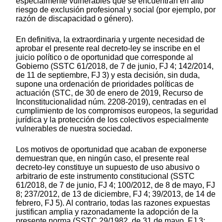
especialmente vulnerables que se encuentran en alto
riesgo de exclusión profesional y social (por ejemplo, por
razón de discapacidad o género).
En definitiva, la extraordinaria y urgente necesidad de
aprobar el presente real decreto-ley se inscribe en el
juicio político o de oportunidad que corresponde al
Gobierno (SSTC 61/2018, de 7 de junio, FJ 4; 142/2014,
de 11 de septiembre, FJ 3) y esta decisión, sin duda,
supone una ordenación de prioridades políticas de
actuación (STC, de 30 de enero de 2019, Recurso de
Inconstitucionalidad núm. 2208-2019), centradas en el
cumplimiento de los compromisos europeos, la seguridad
jurídica y la protección de los colectivos especialmente
vulnerables de nuestra sociedad.
Los motivos de oportunidad que acaban de exponerse
demuestran que, en ningún caso, el presente real
decreto-ley constituye un supuesto de uso abusivo o
arbitrario de este instrumento constitucional (SSTC
61/2018, de 7 de junio, FJ 4; 100/2012, de 8 de mayo, FJ
8; 237/2012, de 13 de diciembre, FJ 4; 39/2013, de 14 de
febrero, FJ 5). Al contrario, todas las razones expuestas
justifican amplia y razonadamente la adopción de la
presente norma (SSTC 29/1982, de 31 de mayo, FJ 3;