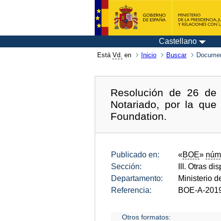
Castellano
Está
Vd.
en
Inicio
Buscar
Documen
Resolución de 26 de 
Notariado, por la que
Foundation.
Publicado en:
«
BOE
»
núm
Sección:
III. Otras di
Departamento:
Ministerio d
Referencia:
BOE-A-201
Otros formatos: