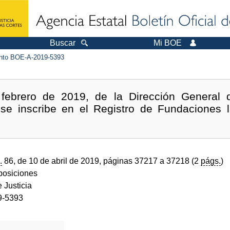
Buscar
Mi BOE
to BOE-A-2019-5393
febrero de 2019, de la Dirección General d
 se inscribe en el Registro de Fundaciones
.
86, de 10 de abril de 2019, páginas 37217 a 37218 (2
págs.
)
sposiciones
e Justicia
9-5393