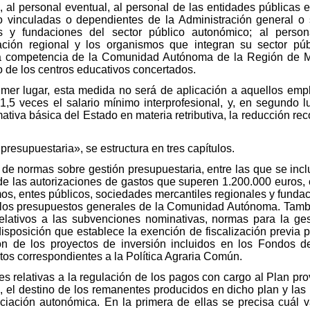
al, al personal eventual, al personal de las entidades públicas
o vinculadas o dependientes de la Administración general 
s y fundaciones del sector público autonómico; al person
ación regional y los organismos que integran su sector pú
ica competencia de la Comunidad Autónoma de la Región de M
de los centros educativos concertados.
rimer lugar, esta medida no será de aplicación a aquellos emp
,5 veces el salario mínimo interprofesional, y, en segundo l
ativa básica del Estado en materia retributiva, la reducción re
ón presupuestaria», se estructura en tres capítulos.
e de normas sobre gestión presupuestaria, entre las que se incl
e las autorizaciones de gastos que superen 1.200.000 euros, c
s, entes públicos, sociedades mercantiles regionales y fundac
 los presupuestos generales de la Comunidad Autónoma. Tambié
relativos a las subvenciones nominativas, normas para la ge
disposición que establece la exención de fiscalización previa p
ión de los proyectos de inversión incluidos en los Fondos de
itos correspondientes a la Política Agraria Común.
ones relativas a la regulación de los pagos con cargo al Plan pr
, el destino de los remanentes producidos en dicho plan y las 
iación autonómica. En la primera de ellas se precisa cuál v