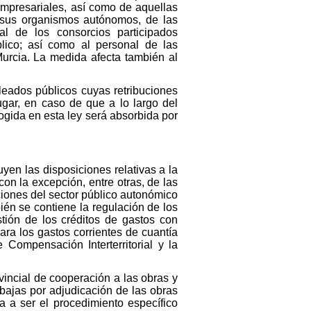
 empresariales, así como de aquellas
o sus organismos autónomos, de las
al de los consorcios participados
blico; así como al personal de las
urcia. La medida afecta también al
leados públicos cuyas retribuciones
ugar, en caso de que a lo largo del
cogida en esta ley será absorbida por
uyen las disposiciones relativas a la
on la excepción, entre otras, de las
iones del sector público autonómico
n se contiene la regulación de los
stión de los créditos de gastos con
ara los gastos corrientes de cuantía
 Compensación Interterritorial y la
ovincial de cooperación a las obras y
bajas por adjudicación de las obras
a a ser el procedimiento específico