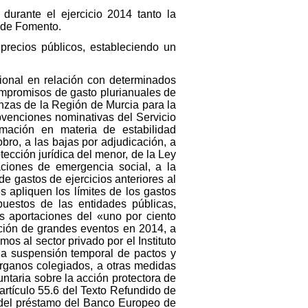
durante el ejercicio 2014 tanto la
o de Fomento.
 precios públicos, estableciendo un
ional en relación con determinados
compromisos de gasto plurianuales de
anzas de la Región de Murcia para la
bvenciones nominativas del Servicio
mación en materia de estabilidad
ro, a las bajas por adjudicación, a
ección jurídica del menor, de la Ley
ciones de emergencia social, a la
e gastos de ejercicios anteriores al
 apliquen los límites de los gastos
puestos de las entidades públicas,
s aportaciones del «uno por ciento
zación de grandes eventos en 2014, a
os al sector privado por el Instituto
la suspensión temporal de pactos y
órganos colegiados, a otras medidas
untaria sobre la acción protectora de
 artículo 55.6 del Texto Refundido de
s del préstamo del Banco Europeo de