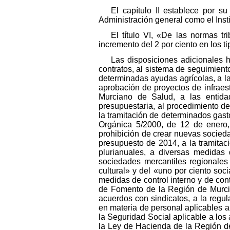
El capítulo II establece por s
Administración general como el Insti
El título VI, «De las normas tr
incremento del 2 por ciento en los t
Las disposiciones adicionales 
contratos, al sistema de seguimient
determinadas ayudas agrícolas, a la
aprobación de proyectos de infraes
Murciano de Salud, a las entida
presupuestaria, al procedimiento d
la tramitación de determinados gast
Orgánica 5/2000, de 12 de enero,
prohibición de crear nuevas sociedad
presupuesto de 2014, a la tramitac
plurianuales, a diversas medidas 
sociedades mercantiles regionales
cultural» y del «uno por ciento soc
medidas de control interno y de cont
de Fomento de la Región de Murcia
acuerdos con sindicatos, a la regu
en materia de personal aplicables al
la Seguridad Social aplicable a los 
la Ley de Hacienda de la Región de