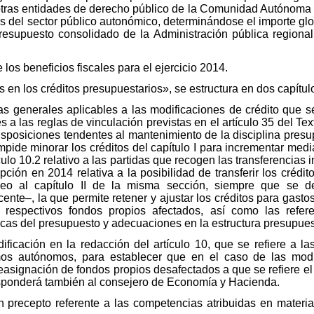
otras entidades de derecho público de la Comunidad Autónoma
s del sector público autonómico, determinándose el importe glo
presupuesto consolidado de la Administración pública region
e los beneficios fiscales para el ejercicio 2014.
es en los créditos presupuestarios», se estructura en dos capítul
as generales aplicables a las modificaciones de crédito que se
s a las reglas de vinculación previstas en el artículo 35 del T
sposiciones tendentes al mantenimiento de la disciplina presup
pide minorar los créditos del capítulo I para incrementar media
culo 10.2 relativo a las partidas que recogen las transferencias 
ión en 2014 relativa a la posibilidad de transferir los crédito
o al capítulo II de la misma sección, siempre que se des
nte–, la que permite retener y ajustar los créditos para gastos
respectivos fondos propios afectados, así como las refere
cas del presupuesto y adecuaciones en la estructura presupues
ficación en la redacción del artículo 10, que se refiere a la
mos autónomos, para establecer que en el caso de las modi
asignación de fondos propios desafectados a que se refiere el a
esponderá también al consejero de Economía y Hacienda.
 precepto referente a las competencias atribuidas en materia