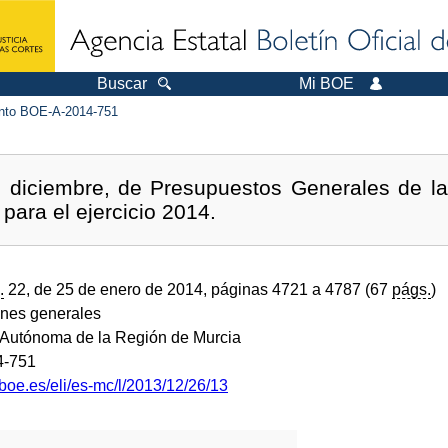
Buscar
Mi BOE
to BOE-A-2014-751
e diciembre, de Presupuestos Generales de 
para el ejercicio 2014.
.
22, de 25 de enero de 2014, páginas 4721 a 4787 (67
págs.
)
ones generales
Autónoma de la Región de Murcia
4-751
boe.es/eli/es-mc/l/2013/12/26/13