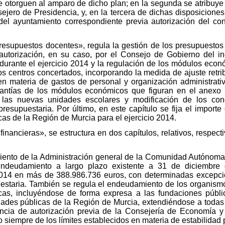
e otorguen al amparo de dicho plan; en la segunda se atribuye 
ejero de Presidencia, y, en la tercera de dichas disposiciones
del ayuntamiento correspondiente previa autorización del co
 presupuestos docentes», regula la gestión de los presupuestos
a autorización, en su caso, por el Consejo de Gobierno del i
durante el ejercicio 2014 y la regulación de los módulos econ
os centros concertados, incorporando la medida de ajuste retrib
n materia de gastos de personal y organización administrati
cuantías de los módulos económicos que figuran en el anexo I
 las nuevas unidades escolares y modificación de los conc
presupuestaria. Por último, en este capítulo se fija el importe
cas de la Región de Murcia para el ejercicio 2014.
 financieras», se estructura en dos capítulos, relativos, respec
miento de la Administración general de la Comunidad Autónoma,
ndeudamiento a largo plazo existente a 31 de diciembre d
014 en más de 388.986.736 euros, con determinadas excepci
estaria. También se regula el endeudamiento de los organism
icas, incluyéndose de forma expresa a las fundaciones púb
ades públicas de la Región de Murcia, extendiéndose a todas l
encia de autorización previa de la Consejería de Economía y
siempre de los límites establecidos en materia de estabilidad 