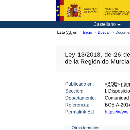
Castellano
Está
Vd.
en
Inicio
Buscar
Documen
Ley 13/2013, de 26 d
de la Región de Murcia 
Publicado en:
«
BOE
»
núm
Sección:
I. Disposici
Departamento:
Comunidad 
Referencia:
BOE-A-201
Permalink ELI:
https://www.
Otros formatos: