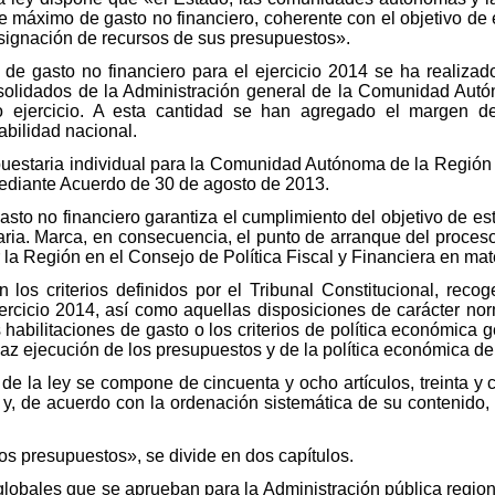
e máximo de gasto no financiero, coherente con el objetivo de e
asignación de recursos de sus presupuestos».
e de gasto no financiero para el ejercicio 2014 se ha realiza
nsolidados de la Administración general de la Comunidad Aut
ejercicio. A esta cantidad se han agregado el margen der
abilidad nacional.
upuestaria individual para la Comunidad Autónoma de la Región 
mediante Acuerdo de 30 de agosto de 2013.
e gasto no financiero garantiza el cumplimiento del objetivo de es
ria. Marca, en consecuencia, el punto de arranque del proces
la Región en el Consejo de Política Fiscal y Financiera en mate
 los criterios definidos por el Tribunal Constitucional, reco
jercicio 2014, así como aquellas disposiciones de carácter nor
s habilitaciones de gasto o los criterios de política económic
icaz ejecución de los presupuestos y de la política económica de
 de la ley se compone de cincuenta y ocho artículos, treinta y 
 y, de acuerdo con la ordenación sistemática de su contenido, p
 los presupuestos», se divide en dos capítulos.
s globales que se aprueban para la Administración pública regi