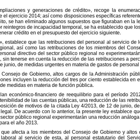
«Ampliaciones y generaciones de crédito», recoge la enumerac
 el ejercicio 2014; así como disposiciones específicas referent
to, se han eliminado algunos supuestos que figuraban en la ley 
or reintegros de incapacidad temporal, se ha establecido que l
nerar crédito en el presupuesto del ejercicio siguiente.
al», establece que las retribuciones del personal al servicio de
gional, así como las retribuciones de los miembros del Cons
ersonal directivo del sector público regional no experimentar
 sin tenerse en cuenta la reducción de las retribuciones a per
e junio, de medidas urgentes en materia de gastos de personal 
Consejo de Gobierno, altos cargos de la Administración públic
ciones incluyen la reducción del tres por ciento establecida en e
y de medidas en materia de función pública.
l Plan económico-financiero de reequilibrio para el período 20
tenibilidad de las cuentas públicas, una reducción de las retrib
ición de motivos de la citada Ley 4/2013, de 12 de junio, deb
egal. De acuerdo con lo anterior, la presente ley establece qu
el sector público regional experimentarán una reducción análoga
 para el año 2013.
 que afecta a los miembros del Consejo de Gobierno y altos c
 laboral al servicio de esta, al personal estatutario del Ser