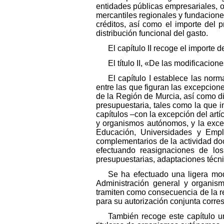
entidades públicas empresariales, 
mercantiles regionales y fundacione
créditos, así como el importe del 
distribución funcional del gasto.
El capítulo II recoge el importe d
El título II, «De las modificacion
El capítulo I establece las norm
entre las que figuran las excepcione
de la Región de Murcia, así como di
presupuestaria, tales como la que im
capítulos –con la excepción del artí
y organismos autónomos, y la excepc
Educación, Universidades y Emple
complementarios de la actividad doce
efectuando reasignaciones de los 
presupuestarias, adaptaciones técni
Se ha efectuado una ligera modi
Administración general y organis
tramiten como consecuencia de la re
para su autorización conjunta corr
También recoge este capítulo un