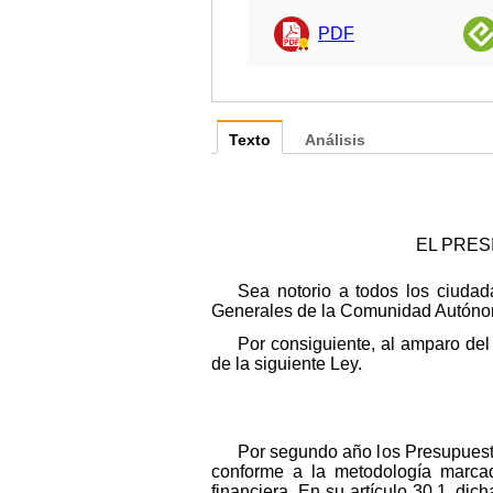
PDF
Texto
Análisis
EL PRES
Sea notorio a todos los ciuda
Generales de la Comunidad Autónoma
Por consiguiente, al amparo del
de la siguiente Ley.
Por segundo año los Presupues
conforme a la metodología marcada
financiera. En su artículo 30.1, d