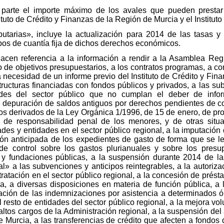
u parte el importe máximo de los avales que pueden prestar 
tuto de Crédito y Finanzas de la Región de Murcia y el Institut
ibutarias», incluye la actualización para 2014 de las tasas y
ipos de cuantía fija de dichos derechos económicos.
hacen referencia a la información a rendir a la Asamblea Reg
o de objetivos presupuestarios, a los contratos programas, a 
 necesidad de un informe previo del Instituto de Crédito y Fin
tructuras financiadas con fondos públicos y privados, a las su
des del sector público que no cumplan el deber de infor
e depuración de saldos antiguos por derechos pendientes de cob
os derivados de la Ley Orgánica 1/1996, de 15 de enero, de prot
 de responsabilidad penal de los menores, y de otras situa
es y entidades en el sector público regional, a la imputación d
ión anticipada de los expedientes de gasto de forma que se les
de control sobre los gastos plurianuales y sobre los presu
 y fundaciones públicas, a la suspensión durante 2014 de la
ial» a las subvenciones y anticipos reintegrables, a la autori
ratación en el sector público regional, a la concesión de préstam
, a diversas disposiciones en materia de función pública, a 
lación de las indemnizaciones por asistencia a determinados 
 resto de entidades del sector público regional, a la mejora vol
altos cargos de la Administración regional, a la suspensión del
 Murcia, a las transferencias de crédito que afecten a fondo