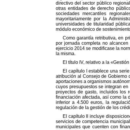
directivo del sector público region
otras entidades de derecho públic
sociedades mercantiles regionale
mayoritariamente por la Administr
universidades de titularidad públ
módulo económico de sostenimiento 
Como garantía retributiva, en p
por jornada completa no alcancen 1
ejercicio 2014 se modificase la norm
la misma.
El título IV, relativo a la «Gesti
El capítulo I establece una seri
atribución al Consejo de Gobierno d
aportaciones a organismos autónomo
cuyos presupuestos se integran en
proyectos de gasto, incluidos los 
financiación afectada, así como la 
inferior a 4.500 euros, la regulac
regulación de la gestión de los créd
El capítulo II incluye disposici
servicios de competencia municipal
municipales que cuenten con financ