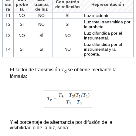
Con patrón
ctu
probe
trampa
Representación
de reflexión
ra
ta
de luz
T1
NO
NO
SÍ
Luz incidente.
Luz total transmitida por
T2
SÍ
NO
SÍ
la probeta.
Luz difundida por el
T3
NO
SÍ
NO
instrumental.
Luz difundida por el
T4
SÍ
SÍ
NO
instrumental y la
probeta.
El factor de transmisión
T
se obtiene mediante la
d
fórmula:
Y el porcentaje de alternancia por difusión de la
visibilidad o de la luz, sería: