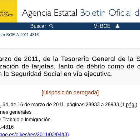
Buscar
Mi BOE
to BOE-A-2011-4816
rzo de 2011, de la Tesorería General de la Se
lización de tarjetas, tanto de débito como de
 la Seguridad Social en vía ejecutiva.
[Disposición derogada]
.
64, de 16 de marzo de 2011, páginas 28933 a 28933 (1
pág.
)
ones generales
e Trabajo e Inmigración
1-4816
boe.es/eli/es/res/2011/03/04/(3)