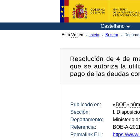
Castellano
Está
Vd.
en
Inicio
Buscar
Documen
Resolución de 4 de ma
que se autoriza la uti
pago de las deudas con
Publicado en:
«
BOE
»
núm
Sección:
I. Disposici
Departamento:
Ministerio d
Referencia:
BOE-A-201
Permalink ELI:
https://www.