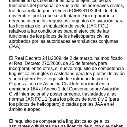
determinan las condiciones para el ejercicio de las
funciones del personal de vuelo de las aeronaves civiles,
fue desarrollado por la Orden FOM/3811/2004, de 4 de
noviembre, por la que se adoptaron e incorporaron a
derecho interno los requisitos conjuntos de aviación para
las licencias de la tripulación de vuelo (JAR FCL)
relativos a las condiciones para el ejercicio de las
funciones de los pilotos de los helicópteros civiles,
aprobados por las autoridades aeronáuticas conjuntas
(JAA).
El Real Decreto 241/2009, de 2 de marzo, ha modificado
el Real Decreto 270/2000, de 25 de febrero, para
incorporar, entre otros, el nuevo requisito de competencia
lingüística en inglés o castellano para los pilotos de avión
y helicóptero. Este requisito fue introducido por la
Organización de Aviación Civil Internacional en la
enmienda 164 al Anexo 1 del Convenio sobre Aviación
Civil Internacional y posteriormente, trasladados a las
normas JAR FCL 1 (para los pilotos de avión) y 2 (para
los pilotos de helicóptero) dictadas por las JAA en el
ámbito europeo.
El requisito de competencia lingüística exige a los
aspirantes o titulares de una licencia de piloto que deban