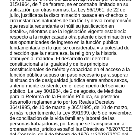
315/1964, de 7 de febrero, se encontraba limitado en su
aplicación por otras normas. La Ley 56/1961, de 22 de
julio, justificaba la discriminación basada en «hechos o
circunstancias naturales de tan fácil y obvia comprensión
que resulta redundante o inútil su justificación en
detalle», mientras que la legislación vigente establecía
respecto a la mujer casada otra patente discriminación en
sus oportunidades de ingreso en la función pública
fundamentada en lo que se consideraba «la potestad de
dirección que la naturaleza, la religión y la historia
atribuyen al marido». El desarrollo del derecho
constitucional a la igualdad y de los principios
constitucionales de mérito y capacidad en el acceso a la
función pública supuso un paso necesario para superar
la situación de desigualdad jurídica entre ambos sexos,
anteriormente existente, en el desempeño del servicio
público. La Ley 30/1984, de 2 de agosto, de Medidas
para la Reforma de la Función Pública, su posterior
desarrollo reglamentario por los Reales Decretos
364/1995, de 10 de marzo, y 365/1995, de 10 de marzo,
y, más recientemente, la Ley 39/1999, de 5 de noviembre,
de conciliación de la vida familiar y laboral de las
personas trabajadoras, por las que se transpusieron al
ordenamiento jurídico español las Directivas 76/207/CEE
del Consejo, de 9 de febrero de 1976, y 2002/73/CE del