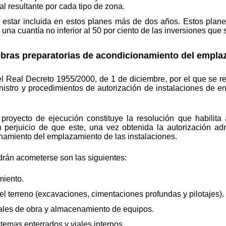
l resultante por cada tipo de zona.
estar incluida en estos planes más de dos años. Estos plane
una cuantía no inferior al 50 por ciento de las inversiones que 
s obras preparatorias de acondicionamiento del empla
el Real Decreto 1955/2000, de 1 de diciembre, por el que se re
inistro y procedimientos de autorización de instalaciones de e
proyecto de ejecución constituye la resolución que habilita a
n perjuicio de que este, una vez obtenida la autorización adm
namiento del emplazamiento de las instalaciones.
drán acometerse son las siguientes:
miento.
l terreno (excavaciones, cimentaciones profundas y pilotajes).
rales de obra y almacenamiento de equipos.
temas enterrados y viales internos.