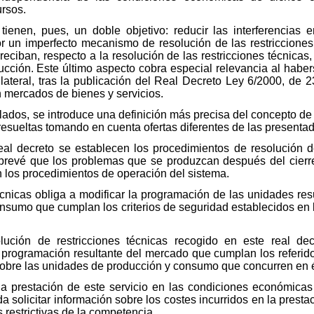
ursos.
tienen, pues, un doble objetivo: reducir las interferencias 
 un imperfecto mecanismo de resolución de las restricciones 
s reciban, respecto a la resolución de las restricciones técnicas
cción. Este último aspecto cobra especial relevancia al habe
ilateral, tras la publicación del Real Decreto Ley 6/2000, de
n mercados de bienes y servicios.
lados, se introduce una definición más precisa del concepto de r
 resueltas tomando en cuenta ofertas diferentes de las presenta
l decreto se establecen los procedimientos de resolución de 
e prevé que los problemas que se produzcan después del cierr
 los procedimientos de operación del sistema.
técnicas obliga a modificar la programación de las unidades re
sumo que cumplan los criterios de seguridad establecidos en 
lución de restricciones técnicas recogido en este real dec
 programación resultante del mercado que cumplan los referidos
obre las unidades de producción y consumo que concurren en é
e la prestación de este servicio en las condiciones económica
olicitar información sobre los costes incurridos en la prestaci
s restrictivas de la competencia.