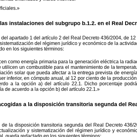
iciales.»
 las instalaciones del subgrupo b.1.2. en el Real Dec
., del apartado 1 del artículo 2 del Real Decreto 436/2004, de 12
sistematización del régimen jurídico y económico de la activida
o en los siguientes términos:
icen como energía primaria para la generación eléctrica la radia
 utilicen un combustible para el mantenimiento de la temperatur
iación solar que pueda afectar a la entrega prevista de energía
r inferior, en cómputo anual, al 12 por ciento de la producción t
do a la opción a) del artículo 22.1. Dicho porcentaje podrá 
a de acuerdo a la opción b) del artículo 22.1.»
acogidas a la disposición transitoria segunda del Re
5 de la disposición transitoria segunda del Real Decreto 436/
ctualización y sistematización del régimen jurídico y económi
al, queda redactado en los siguientes términos: