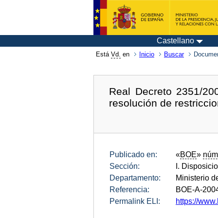
Castellano
Está
Vd.
en
Inicio
Buscar
Documen
Real Decreto 2351/200
resolución de restricci
Publicado en:
«
BOE
»
núm
Sección:
I. Disposici
Departamento:
Ministerio d
Referencia:
BOE-A-200
Permalink ELI:
https://www.