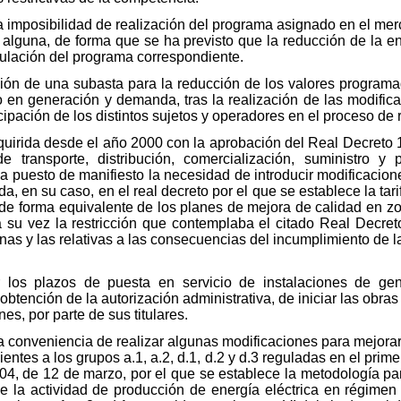
la imposibilidad de realización del programa asignado en el mer
alguna, de forma que se ha previsto que la reducción de la e
nulación del programa correspondiente.
ión de una subasta para la reducción de los valores programad
 en generación y demanda, tras la realización de las modifica
icipación de los distintos sujetos y operadores en el proceso de 
dquirida desde el año 2000 con la aprobación del Real Decreto 
 transporte, distribución, comercialización, suministro y
ha puesto de manifiesto la necesidad de introducir modificacion
ada, en su caso, en el real decreto por el que se establece la tar
de forma equivalente de los planes de mejora de calidad en zo
 a su vez la restricción que contemplaba el citado Real Decre
onas y las relativas a las consecuencias del incumplimiento de l
r los plazos de puesta en servicio de instalaciones de gen
obtención de la autorización administrativa, de iniciar las obr
es, por parte de sus titulares.
 conveniencia de realizar algunas modificaciones para mejorar 
ientes a los grupos a.1, a.2, d.1, d.2 y d.3 reguladas en el primer
4, de 12 de marzo, por el que se establece la metodología para
e la actividad de producción de energía eléctrica en régimen 