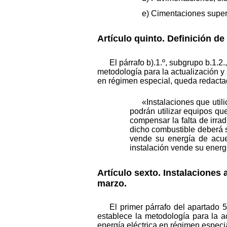
e) Cimentaciones superf
Artículo quinto. Definición de
El párrafo b).1.º, subgrupo b.1.2
metodología para la actualización y 
en régimen especial, queda redactad
«Instalaciones que util
podrán utilizar equipos que
compensar la falta de irrad
dicho combustible deberá se
vende su energía de acuer
instalación vende su energí
Artículo sexto. Instalaciones 
marzo.
El primer párrafo del apartado 
establece la metodología para la a
energía eléctrica en régimen especi