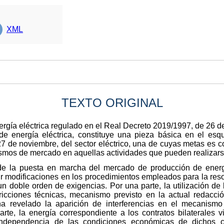
XML
TEXTO ORIGINAL
rgía eléctrica regulado en el Real Decreto 2019/1997, de 26 de
e energía eléctrica, constituye una pieza básica en el esqu
27 de noviembre, del sector eléctrico, una de cuyas metas es c
smos de mercado en aquellas actividades que pueden realizars
e la puesta en marcha del mercado de producción de energ
ir modificaciones en los procedimientos empleados para la resol
n doble orden de exigencias. Por una parte, la utilización de
tricciones técnicas, mecanismo previsto en la actual redacci
a revelado la aparición de interferencias en el mecanismo
arte, la energía correspondiente a los contratos bilaterales 
 independencia de las condiciones económicas de dichos c