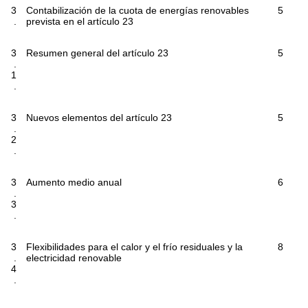
3
Contabilización de la cuota de energías renovables
5
.
prevista en el artículo 23
3
Resumen general del artículo 23
5
.
1
.
3
Nuevos elementos del artículo 23
5
.
2
.
3
Aumento medio anual
6
.
3
.
3
Flexibilidades para el calor y el frío residuales y la
8
.
electricidad renovable
4
.