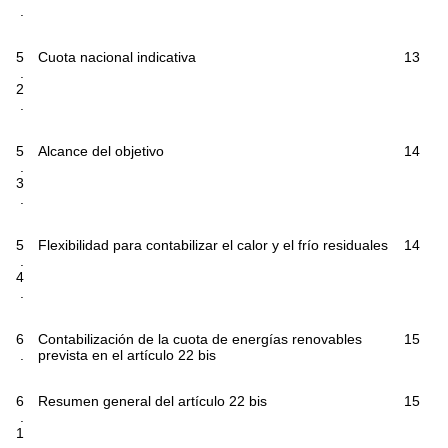
.
5
Cuota nacional indicativa
13
.
2
.
5
Alcance del objetivo
14
.
3
.
5
Flexibilidad para contabilizar el calor y el frío residuales
14
.
4
.
6
Contabilización de la cuota de energías renovables
15
.
prevista en el artículo 22
bis
6
Resumen general del artículo 22
bis
15
.
1