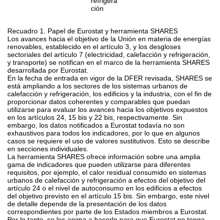
refrigera
ción
Recuadro 1. Papel de Eurostat y herramienta SHARES
Los avances hacia el objetivo de la Unión en materia de energías
renovables, establecido en el artículo 3, y los desgloses
sectoriales del artículo 7 (electricidad, calefacción y refrigeración,
y transporte) se notifican en el marco de la herramienta SHARES
desarrollada por Eurostat.
En la fecha de entrada en vigor de la DFER revisada, SHARES se
está ampliando a los sectores de los sistemas urbanos de
calefacción y refrigeración, los edificios y la industria, con el fin de
proporcionar datos coherentes y comparables que puedan
utilizarse para evaluar los avances hacia los objetivos expuestos
en los artículos 24, 15
bis
y 22
bis
, respectivamente. Sin
embargo, los datos notificados a Eurostat todavía no son
exhaustivos para todos los indicadores, por lo que en algunos
casos se requiere el uso de valores sustitutivos. Esto se describe
en secciones individuales.
La herramienta SHARES ofrece información sobre una amplia
gama de indicadores que pueden utilizarse para diferentes
requisitos, por ejemplo, el calor residual consumido en sistemas
urbanos de calefacción y refrigeración a efectos del objetivo del
artículo 24 o el nivel de autoconsumo en los edificios a efectos
del objetivo previsto en el artículo 15
bis
. Sin embargo, este nivel
de detalle depende de la presentación de los datos
correspondientes por parte de los Estados miembros a Eurostat.
Por lo tanto, se les anima a hacerlo para que Eurostat no tenga