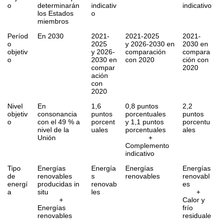
o
determinarán
indicativ
indicativo
los Estados
o
miembros
Períod
En 2030
2021-
2021-2025
2021-
o
2025
y 2026-2030 en
2030 en
objetiv
y 2026-
comparación
compara
o
2030 en
con 2020
ción con
compar
2020
ación
con
2020
Nivel
En
1,6
0,8 puntos
2,2
objetiv
consonancia
puntos
porcentuales
puntos
o
con el 49 % a
porcent
y 1,1 puntos
porcentu
nivel de la
uales
porcentuales
ales
Unión
+
Complemento
indicativo
Tipo
Energías
Energía
Energías
Energías
de
renovables
s
renovables
renovabl
energí
producidas
in
renovab
es
a
situ
les
+
+
Calor y
Energías
frío
renovables
residuale