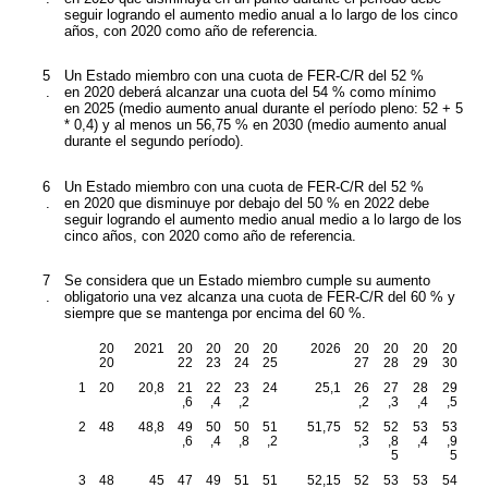
seguir logrando el aumento medio anual a lo largo de los cinco
años, con 2020 como año de referencia.
5
Un Estado miembro con una cuota de FER-C/R del 52 %
.
en 2020 deberá alcanzar una cuota del 54 % como mínimo
en 2025 (medio aumento anual durante el período pleno: 52 + 5
* 0,4) y al menos un 56,75 % en 2030 (medio aumento anual
durante el segundo período).
6
Un Estado miembro con una cuota de FER-C/R del 52 %
.
en 2020 que disminuye por debajo del 50 % en 2022 debe
seguir logrando el aumento medio anual medio a lo largo de los
cinco años, con 2020 como año de referencia.
7
Se considera que un Estado miembro cumple su aumento
.
obligatorio una vez alcanza una cuota de FER-C/R del 60 % y
siempre que se mantenga por encima del 60 %.
20
2021
20
20
20
20
2026
20
20
20
20
20
22
23
24
25
27
28
29
30
1
20
20,8
21
22
23
24
25,1
26
27
28
29
,6
,4
,2
,2
,3
,4
,5
2
48
48,8
49
50
50
51
51,75
52
52
53
53
,6
,4
,8
,2
,3
,8
,4
,9
5
5
3
48
45
47
49
51
51
52,15
52
53
53
54