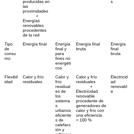
producidas en
s
las
proximidades
+
Energías
renovables
procedentes
de la red
Tipo
Energía final
Energía
Energía final
Energía
de
final y
bruta
final
consu
para
bruta
mo
fines no
energéti
cos
Flexibil
Calor y frío
Calor y
Calor y frío
Electricid
idad
residuales
frío
residuales
ad
residual
+
renovabl
es de
Electricidad
e
los
renovable
sistema
procedente de
s
generadores de
urbanos
calor y frío con
eficiente
una eficiencia
s de
> 100 %
calefacc
ión y