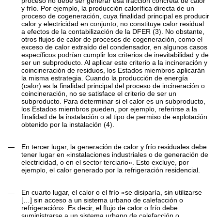
proceso no debe ser generar esa fracción concreta de calor
y frío. Por ejemplo, la producción calorífica directa de un
proceso de cogeneración, cuya finalidad principal es producir
calor y electricidad en conjunto, no constituye calor residual
a efectos de la contabilización de la DFER
(
3
)
. No obstante,
otros flujos de calor de procesos de cogeneración, como el
exceso de calor extraído del condensador, en algunos casos
específicos podrían cumplir los criterios de inevitabilidad y de
ser un subproducto. Al aplicar este criterio a la incineración y
coincineración de residuos, los Estados miembros aplicarán
la misma estrategia. Cuando la producción de energía
(calor) es la finalidad principal del proceso de incineración o
coincineración, no se satisface el criterio de ser un
subproducto. Para determinar si el calor es un subproducto,
los Estados miembros pueden, por ejemplo, referirse a la
finalidad de la instalación o al tipo de permiso de explotación
obtenido por la instalación
(
4
)
.
—
En tercer lugar, la generación de calor y frío residuales debe
tener lugar en «instalaciones industriales o de generación de
electricidad, o en el sector terciario». Esto excluye, por
ejemplo, el calor generado por la refrigeración residencial.
—
En cuarto lugar, el calor o el frío «se disiparía, sin utilizarse
[…] sin acceso a un sistema urbano de calefacción o
refrigeración». Es decir, el flujo de calor o frío debe
suministrarse a un sistema urbano de calefacción o