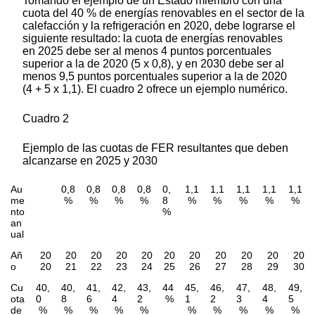
Tomando el ejemplo de un Estado miembro con una
cuota del 40 % de energías renovables en el sector de la
calefacción y la refrigeración en 2020, debe lograrse el
siguiente resultado: la cuota de energías renovables
en 2025 debe ser al menos 4 puntos porcentuales
superior a la de 2020 (5 x 0,8), y en 2030 debe ser al
menos 9,5 puntos porcentuales superior a la de 2020
(4 + 5 x 1,1). El cuadro 2 ofrece un ejemplo numérico.
Cuadro 2
Ejemplo de las cuotas de FER resultantes que deben
alcanzarse en 2025 y 2030
Au
0,8
0,8
0,8
0,8
0,
1,1
1,1
1,1
1,1
1,1
me
%
%
%
%
8
%
%
%
%
%
nto
%
an
ual
Añ
20
20
20
20
20
20
20
20
20
20
20
o
20
21
22
23
24
25
26
27
28
29
30
Cu
40,
40,
41,
42,
43,
44
45,
46,
47,
48,
49,
ota
0
8
6
4
2
%
1
2
3
4
5
de
%
%
%
%
%
%
%
%
%
%