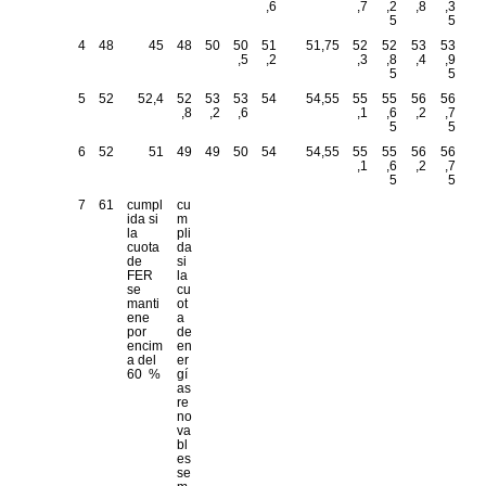
,6
,7
,2
,8
,3
5
5
4
48
45
48
50
50
51
51,75
52
52
53
53
,5
,2
,3
,8
,4
,9
5
5
5
52
52,4
52
53
53
54
54,55
55
55
56
56
,8
,2
,6
,1
,6
,2
,7
5
5
6
52
51
49
49
50
54
54,55
55
55
56
56
,1
,6
,2
,7
5
5
7
61
cumpl
cu
ida si
m
la
pli
cuota
da
de
si
FER
la
se
cu
manti
ot
ene
a
por
de
encim
en
a del
er
60 %
gí
as
re
no
va
bl
es
se