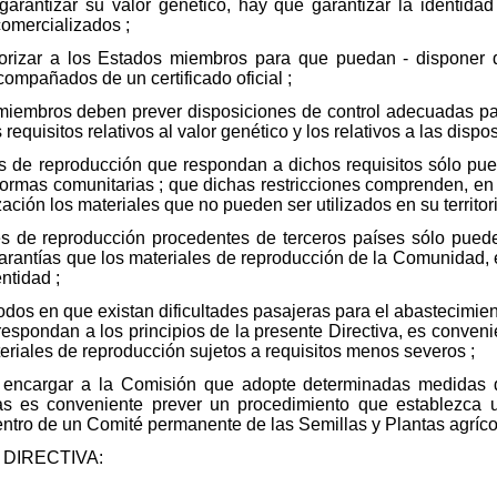
antizar su valor genético, hay que garantizar la identidad
comercializados ;
rizar a los Estados miembros para que puedan - disponer q
acompañados de un certificado oficial ;
iembros deben prever disposiciones de control adecuadas par
equisitos relativos al valor genético y los relativos a las disp
 de reproducción que respondan a dichos requisitos sólo pued
normas comunitarias ; que dichas restricciones comprenden, en
ación los materiales que no pueden ser utilizados en su territor
s de reproducción procedentes de terceros países sólo puede
antías que los materiales de reproducción de la Comunidad, en
ntidad ;
odos en que existan dificultades pasajeras para el abastecimie
espondan a los principios de la presente Directiva, es conveni
riales de reproducción sujetos a requisitos menos severos ;
encargar a la Comisión que adopte determinadas medidas de 
as es conveniente prever un procedimiento que establezca 
tro de un Comité permanente de las Semillas y Plantas agrícola
DIRECTIVA: