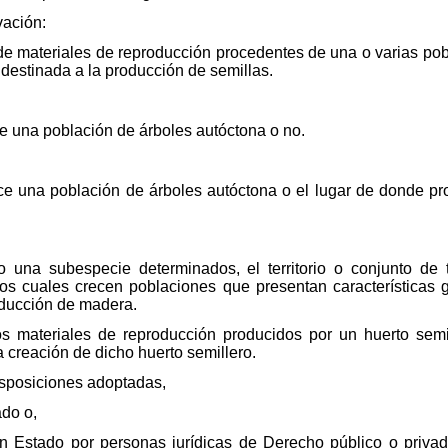
vación:
a de materiales de reproducción procedentes de una o varias pob
destinada a la producción de semillas.
e una población de árboles autóctona o no.
ce una población de árboles autóctona o el lugar de donde pr
una subespecie determinados, el territorio o conjunto de t
os cuales crecen poblaciones que presentan características 
oducción de madera.
s materiales de reproducción producidos por un huerto semi
a creación de dicho huerto semillero.
disposiciones adoptadas,
ado o,
un Estado por personas jurídicas de Derecho público o priv