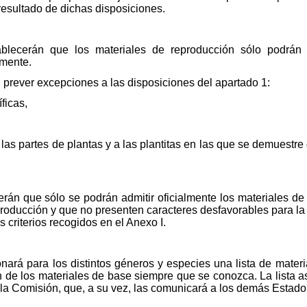
resultado de dichas disposiciones.
lecerán que los materiales de reproducción sólo podrán c
lmente.
prever excepciones a las disposiciones del apartado 1:
ficas,
a las partes de plantas y a las plantitas en las que se demuest
án que sólo se podrán admitir oficialmente los materiales de
roducción y que no presenten caracteres desfavorables para l
 criterios recogidos en el Anexo I.
rá para los distintos géneros y especies una lista de materi
gen de los materiales de base siempre que se conozca. La lista 
 la Comisión, que, a su vez, las comunicará a los demás Estad