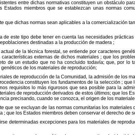
xistentes entre dichas normativas constituyen un obstáculo par
los Estados miembros que se establezcan unas normas comu
e que dichas normas sean aplicables a la comercialización ta
de este tipo debe tener en cuenta las necesidades prácticas y
repoblaciones destinadas a la producción de madera ;
ctual de la técnica forestal, se entiende por caracteres genéti
características externas de dichos materiales ; que los problem
jeto de un estudio que no ha concluido todavía; que, por lo t
es genéticos de los materiales de reproducción;
iales de reproducción de la Comunidad, la admisión de los mat
 procedencia constituyen los fundamentos de la selección ; que
os requisitos lo más rigurosos que sea posible para la admi
ateriales de reproducción derivados de estos últimos; que los 
encia precisando, cuando se conozca, el origen de los material
e que se excluyan de las normas comunitarias los materiales 
 ; que los Estados miembros deben conservar el derecho de so
rse determinadas excepciones para los materiales de reproduc