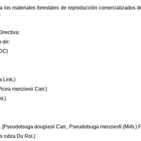
e a los materiales forestales de reproducción comercializados
.
Directiva:
n de:
 DC)
 Link.)
Picea menziesii Carr.)
r.)
tt. [Pseudotsuga douglasii Carr., Pseudotsuga menziesfi (Mirb.) 
s rubra Du Roi.)