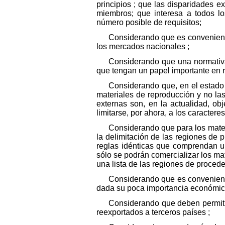
principios ; que las disparidades e
miembros; que interesa a todos 
número posible de requisitos;
Considerando que es convenient
los mercados nacionales ;
Considerando que una normativa 
que tengan un papel importante en 
Considerando que, en el estado a
materiales de reproducción y no las 
externas son, en la actualidad, ob
limitarse, por ahora, a los caracter
Considerando que para los mater
la delimitación de las regiones de
reglas idénticas que comprendan un
sólo se podrán comercializar los m
una lista de las regiones de proced
Considerando que es convenient
dada su poca importancia económica
Considerando que deben permiti
reexportados a terceros países ;