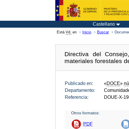
Castellano
Está
Vd.
en
Inicio
Buscar
Documen
Directiva del Consej
materiales forestales d
Publicado en:
«
DOCE
»
nú
Departamento:
Comunidade
Referencia:
DOUE-X-19
Otros formatos:
PDF