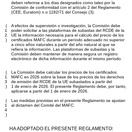
deben referirse a los días designados como tales por la
Comisión de conformidad con el artículo 2 del Reglamento
(CEE, Euratom) n.
o
1182/71 del Consejo
(
3
)
.
(
A efectos de supervisión o investigación, la Comisión debe
1
poder solicitar a las plataformas de subastas del RCDE de la
2
UE la información necesaria para el cálculo del precio de los
)
certificados MAFC durante un período adecuado no superior
a cinco años naturales a partir del año natural al que se
refiera la información. Las plataformas de subastas y la
Comisión deben mantener de manera segura un registro
electrónico de dicha información durante el mismo período.
(
La Comisión debe calcular los precios de los certificados
1
MAFC en 2026 sobre la base de los precios de los derechos
3
de emisión del RCDE de la UE subastados a partir del
)
1 de enero de 2026. El presente Reglamento debe, por tanto,
aplicarse a partir del 1 de enero de 2026.
(
Las medidas previstas en el presente Reglamento se ajustan
1
al dictamen del Comité del MAFC.
4
)
HA ADOPTADO EL PRESENTE REGLAMENTO: