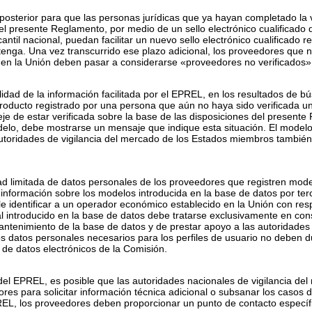
 posterior para que las personas jurídicas que ya hayan completado la v
del presente Reglamento, por medio de un sello electrónico cualificado
ntil nacional, puedan facilitar un nuevo sello electrónico cualificado r
ontenga. Una vez transcurrido ese plazo adicional, los proveedores qu
 en la Unión deben pasar a considerarse «proveedores no verificados»
bilidad de la información facilitada por el EPREL, en los resultados de 
oducto registrado por una persona que aún no haya sido verificada una
je de estar verificada sobre la base de las disposiciones del present
odelo, debe mostrarse un mensaje que indique esta situación. El modelo 
autoridades de vigilancia del mercado de los Estados miembros también
ad limitada de datos personales de los proveedores que registren mode
 información sobre los modelos introducida en la base de datos por t
ble identificar a un operador económico establecido en la Unión con res
 introducido en la base de datos debe tratarse exclusivamente en con
antenimiento de la base de datos y de prestar apoyo a las autoridades 
datos personales necesarios para los perfiles de usuario no deben dup
 de datos electrónicos de la Comisión.
 del EPREL, es posible que las autoridades nacionales de vigilancia d
ores para solicitar información técnica adicional o subsanar los casos 
REL, los proveedores deben proporcionar un punto de contacto especí