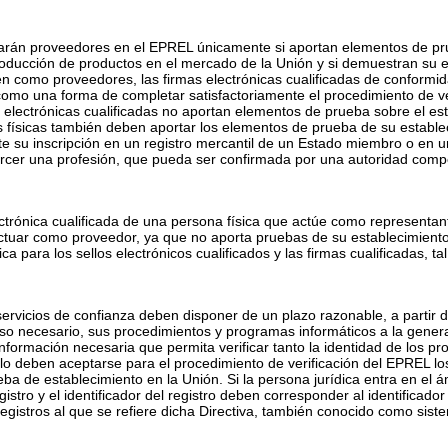
rarán proveedores en el EPREL únicamente si aportan elementos de prue
oducción de productos en el mercado de la Unión y si demuestran su e
en como proveedores, las firmas electrónicas cualificadas de conform
mo una forma de completar satisfactoriamente el procedimiento de ver
 electrónicas cualificadas no aportan elementos de prueba sobre el es
físicas también deben aportar los elementos de prueba de su establec
te su inscripción en un registro mercantil de un Estado miembro o en u
ercer una profesión, que pueda ser confirmada por una autoridad compe
trónica cualificada de una persona física que actúe como representant
 actuar como proveedor, ya que no aporta pruebas de su establecimien
ica para los sellos electrónicos cualificados y las firmas cualificadas,
ervicios de confianza deben disponer de un plazo razonable, a partir d
o necesario, sus procedimientos y programas informáticos a la generac
 información necesaria que permita verificar tanto la identidad de los
lo deben aceptarse para el procedimiento de verificación del EPREL los 
ba de establecimiento en la Unión. Si la persona jurídica entra en el ám
stro y el identificador del registro deben corresponder al identificado
egistros al que se refiere dicha Directiva, también conocido como sist