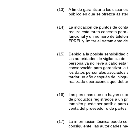
(13)
A fin de garantizar a los usuari
público en que se ofrezca asisten
(14)
La indicación de puntos de conta
realiza esta tarea concreta par
funcional y un número de teléfono
EPREL y limitar el tratamiento d
(15)
Debido a la posible sensibilidad
las autoridades de vigilancia de
persona ya no lleve a cabo esta
conservación para garantizar la 
los datos personales asociados 
tardar un año después del bloque
realizado operaciones que deban
(16)
Las personas que no hayan super
de productos registrados a un p
también puede ser posible para c
venta del proveedor o de partes d
(17)
La información técnica puede con
consiguiente, las autoridades nac