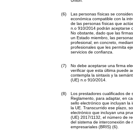
Unión.
(6)
Las personas físicas se conside
económica compatible con la intr
de las personas físicas que actú
n.
o
910/2014 podrán aceptarse co
No obstante, dado que las firmas
un Estado miembro, las personas 
profesional; en concreto, median
profesionales que les permita ej
servicios de confianza.
(7)
No debe aceptarse una firma elec
verificar que esta última puede
contempla la sintaxis y la semánt
(UE) n.
o
910/2014.
(8)
Los prestadores cualificados de s
Reglamento, para adaptar, en cas
sello electrónico que incluyan la
la UE. Transcurrido ese plazo, so
electrónico que incluyan una prue
(UE) 2017/1132, el número de regi
del sistema de interconexión de r
empresariales (BRIS)
(
6
)
.