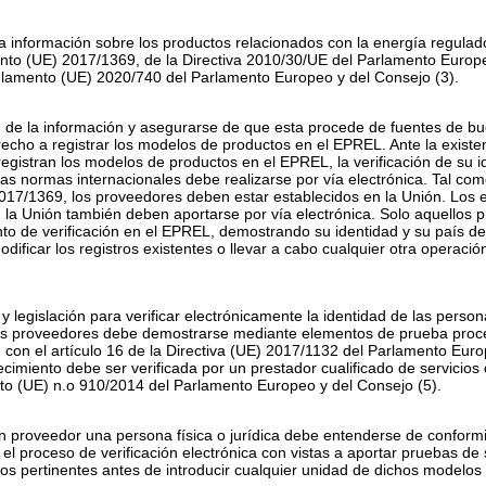
a información sobre los productos relacionados con la energía regula
nto (UE) 2017/1369, de la Directiva 2010/30/UE del Parlamento Europ
eglamento (UE) 2020/740 del Parlamento Europeo y del Consejo
(
3
)
.
dad de la información y asegurarse de que esta procede de fuentes de b
derecho a registrar los modelos de productos en el EPREL. Ante la exist
egistran los modelos de productos en el EPREL, la verificación de su 
 las normas internacionales debe realizarse por vía electrónica. Tal como
2017/1369, los proveedores deben estar establecidos en la Unión. Los
n la Unión también deben aportarse por vía electrónica. Solo aquello
nto de verificación en el EPREL, demostrando su identidad y su país de
ificar los registros existentes o llevar a cabo cualquier otra operac
 legislación para verificar electrónicamente la identidad de las persona
los proveedores debe demostrarse mediante elementos de prueba proce
con el artículo 16 de la Directiva (UE) 2017/1132 del Parlamento Eur
cimiento debe ser verificada por un prestador cualificado de servicios
to (UE) n.
o
910/2014 del Parlamento Europeo y del Consejo
(
5
)
.
n proveedor una persona física o jurídica debe entenderse de conformid
l proceso de verificación electrónica con vistas a aportar pruebas de 
elos pertinentes antes de introducir cualquier unidad de dichos modelo