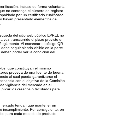
erificación, incluso de forma voluntaria
 que no contenga el número de registro
espaldado por un certificado cualificado
e no hayan presentado elementos de
.
búsqueda del sitio web público EPREL no
 vez transcurrido el plazo previsto en
e Reglamento. Al escanear el código QR
debe seguir siendo visible en la parte
 deben poder ver la condición del
los, que constituyan el mínimo
erceros proceda de una fuente de buena
pecto al cual pueda garantizarse el
sonancia con el objetivo de la Comisión
de vigilancia del mercado en el
licar los creados o facilitados para
el mercado tengan que mantener un
de incumplimiento. Por consiguiente, en
fico para cada modelo de producto.