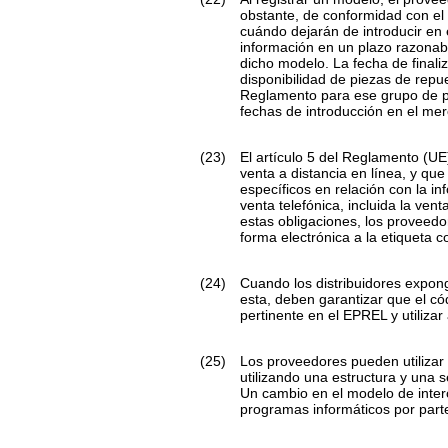
obstante, de conformidad con el
cuándo dejarán de introducir en 
información en un plazo razonab
dicho modelo. La fecha de finali
disponibilidad de piezas de repu
Reglamento para ese grupo de p
fechas de introducción en el me
(23)
El artículo 5 del Reglamento (UE
venta a distancia en línea, y que
específicos en relación con la in
venta telefónica, incluida la ven
estas obligaciones, los proveed
forma electrónica a la etiqueta c
(24)
Cuando los distribuidores exponga
esta, deben garantizar que el có
pertinente en el EPREL y utiliza
(25)
Los proveedores pueden utilizar
utilizando una estructura y una
Un cambio en el modelo de inter
programas informáticos por parte