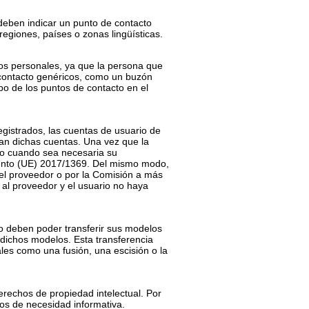
 deben indicar un punto de contacto
 regiones, países o zonas lingüísticas.
tos personales, ya que la persona que
e contacto genéricos, como un buzón
mpo de los puntos de contacto en el
egistrados, las cuentas de usuario de
ran dichas cuentas. Una vez que la
pto cuando sea necesaria su
lamento (UE) 2017/1369. Del mismo modo,
 el proveedor o por la Comisión a más
 al proveedor y el usuario no haya
o deben poder transferir sus modelos
dichos modelos. Esta transferencia
les como una fusión, una escisión o la
erechos de propiedad intelectual. Por
ios de necesidad informativa.