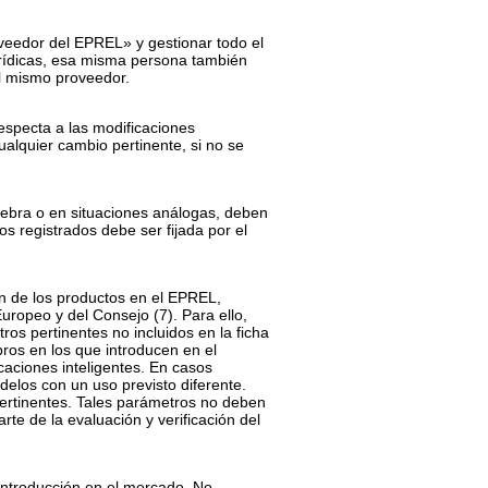
veedor del EPREL» y gestionar todo el
urídicas, esa misma persona también
el mismo proveedor.
respecta a las modificaciones
cualquier cambio pertinente, si no se
ebra o en situaciones análogas, deben
s registrados debe ser fijada por el
ión de los productos en el EPREL,
 Europeo y del Consejo
(
7
)
. Para ello,
ros pertinentes no incluidos en la ficha
ros en los que introducen en el
aciones inteligentes. En casos
delos con un uso previsto diferente.
pertinentes. Tales parámetros no deben
te de la evaluación y verificación del
 introducción en el mercado. No