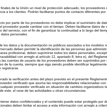
os finales de la Unión un nivel de protección adecuado, los proveedores
cia a los clientes. Podrán facilitarse puntos de contacto diferentes por
cto por parte de los proveedores no debe implicar el suministro de da
a el proveedor puede cambiar con el tiempo. Deben facilitarse datos d
 del servicio, con el fin de garantizar la continuidad a lo largo del tie
e datos personales.
 de los datos y la documentación no públicos asociados a los modelos r
l mercado deben permitir la identificación de las personas que administ
 tarea profesional, deben suprimirse todos los datos personales, exce
trazabilidad con arreglo al artículo 12, apartado 8, letra e), del Reg
a las cuentas de usuario de los proveedores deben ser suprimidos por
o de la cuenta, siempre que siga siendo posible identificar legalmente
 registrarse.
ado la verificación antes del plazo previsto en el presente Reglament
roveedor verificado que asuma las responsabilidades relacionadas con 
ualquier proveedor verificado en situación de cambios organizativos ta
e este, el cese de las actividades u otras circunstancias.
tener datos confidenciales y el contenido puede estar protegido por d
ionales deben limitar el acceso a esta información con arreglo a criter