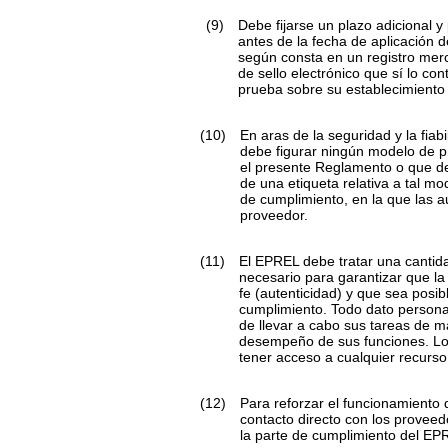
(9)
Debe fijarse un plazo adicional y
antes de la fecha de aplicación 
según consta en un registro merca
de sello electrónico que sí lo c
prueba sobre su establecimiento
(10)
En aras de la seguridad y la fia
debe figurar ningún modelo de pr
el presente Reglamento o que de
de una etiqueta relativa a tal m
de cumplimiento, en la que las 
proveedor.
(11)
El EPREL debe tratar una cantid
necesario para garantizar que la
fe (autenticidad) y que sea posi
cumplimiento. Todo dato personal
de llevar a cabo sus tareas de m
desempeño de sus funciones. Los 
tener acceso a cualquier recurso
(12)
Para reforzar el funcionamiento
contacto directo con los proveed
la parte de cumplimiento del EP