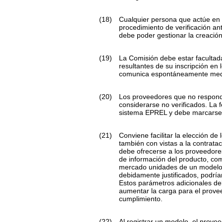
(18)
Cualquier persona que actúe en 
procedimiento de verificación a
debe poder gestionar la creació
(19)
La Comisión debe estar facultada
resultantes de su inscripción en 
comunica espontáneamente media
(20)
Los proveedores que no respond
considerarse no verificados. La 
sistema EPREL y debe marcarse 
(21)
Conviene facilitar la elección de
también con vistas a la contrat
debe ofrecerse a los proveedores 
de información del producto, co
mercado unidades de un modelo d
debidamente justificados, podría
Estos parámetros adicionales deb
aumentar la carga para el provee
cumplimiento.
(22)
Al registrar un modelo, el prove