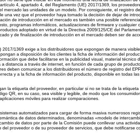
 artículo 4, apartado 4, del Reglamento (UE) 2017/1369, los proveedor
el mercado las unidades de un modelo. Por consiguiente, el registro d
le una vez que el proveedor haya tomado la decisión de dejar de intro
zación de introducción en el mercado es también una posible referencia 
esto, programas informáticos, actualizaciones de
firmware
y cualquier o
roductos adoptado en virtud de la Directiva 2009/125/CE del Parlame
rcado y de finalización de introducción en el mercado deben ser de ac
) 2017/1369 exige a los distribuidores que expongan de manera visible l
 pongan a disposición de los clientes la ficha de información del produ
formación que debe facilitarse en la publicidad visual, material técnico 
ta a distancia a través de internet, en función de cada grupo de producto
ores deben comunicar a los distribuidores el número de registro del E
orrecta y a la ficha de información del producto, disponible en todas la
n la etiqueta del proveedor, en particular si no se trata de la etiqueta 
digo QR, en su caso, sea visible y legible, de modo que los consumido
r aplicaciones móviles para realizar comparaciones.
 sistemas automatizados para cargar de forma masiva numerosos regis
 semántica de datos determinados, denominadas «modelo de intercambio 
cambio de datos por parte de la Comisión puede conllevar una activida
 del proveedor o de su proveedor de servicios, que debe notificarse con