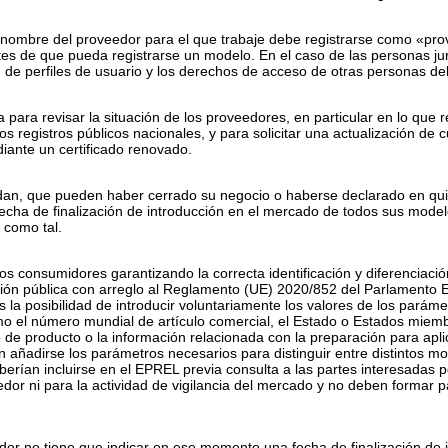
nombre del proveedor para el que trabaje debe registrarse como «pro
ntes de que pueda registrarse un modelo. En el caso de las personas j
n de perfiles de usuario y los derechos de acceso de otras personas d
 para revisar la situación de los proveedores, en particular en lo que 
los registros públicos nacionales, y para solicitar una actualización de 
nte un certificado renovado.
an, que pueden haber cerrado su negocio o haberse declarado en qui
fecha de finalización de introducción en el mercado de todos sus modelo
como tal.
 los consumidores garantizando la correcta identificación y diferenciac
ación pública con arreglo al Reglamento (UE) 2020/852 del Parlamento
la posibilidad de introducir voluntariamente los valores de los parámet
mo el número mundial de artículo comercial, el Estado o Estados miemb
e producto o la información relacionada con la preparación para aplic
n añadirse los parámetros necesarios para distinguir entre distintos mo
erían incluirse en el EPREL previa consulta a las partes interesadas 
dor ni para la actividad de vigilancia del mercado y no deben formar par
edor no tiene que indicar en ese momento una fecha de finalización de