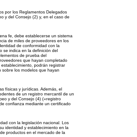
dos por los Reglamentos Delegados
eo y del Consejo
(
2
)
y, en el caso de
uena fe, debe establecerse un sistema
encia de miles de proveedores en los
identidad de conformidad con la
 se indica en la definición del
 elementos de prueba del
s proveedores que hayan completado
 establecimiento, podrán registrar
ión sobre los modelos que hayan
s físicas y jurídicas. Además, el
dentes de un registro mercantil de un
opeo y del Consejo
(
4
)
(«registro
 de confianza mediante un certificado
ad con la legislación nacional. Los
su identidad y establecimiento en la
s de productos en el mercado de la