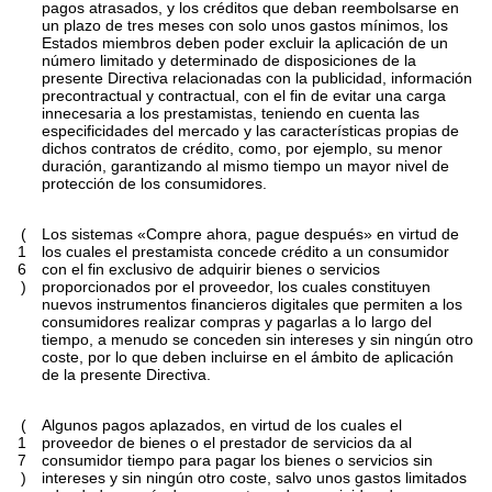
pagos atrasados, y los créditos que deban reembolsarse en
un plazo de tres meses con solo unos gastos mínimos, los
Estados miembros deben poder excluir la aplicación de un
número limitado y determinado de disposiciones de la
presente Directiva relacionadas con la publicidad, información
precontractual y contractual, con el fin de evitar una carga
innecesaria a los prestamistas, teniendo en cuenta las
especificidades del mercado y las características propias de
dichos contratos de crédito, como, por ejemplo, su menor
duración, garantizando al mismo tiempo un mayor nivel de
protección de los consumidores.
(
Los sistemas «Compre ahora, pague después» en virtud de
1
los cuales el prestamista concede crédito a un consumidor
6
con el fin exclusivo de adquirir bienes o servicios
)
proporcionados por el proveedor, los cuales constituyen
nuevos instrumentos financieros digitales que permiten a los
consumidores realizar compras y pagarlas a lo largo del
tiempo, a menudo se conceden sin intereses y sin ningún otro
coste, por lo que deben incluirse en el ámbito de aplicación
de la presente Directiva.
(
Algunos pagos aplazados, en virtud de los cuales el
1
proveedor de bienes o el prestador de servicios da al
7
consumidor tiempo para pagar los bienes o servicios sin
)
intereses y sin ningún otro coste, salvo unos gastos limitados