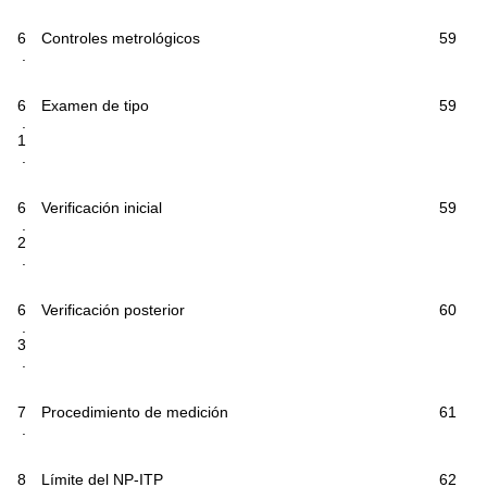
6
Controles metrológicos
59
.
6
Examen de tipo
59
.
1
.
6
Verificación inicial
59
.
2
.
6
Verificación posterior
60
.
3
.
7
Procedimiento de medición
61
.
8
Límite del NP-ITP
62