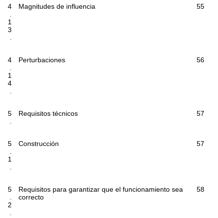
4
Magnitudes de influencia
55
.
1
3
.
4
Perturbaciones
56
.
1
4
.
5
Requisitos técnicos
57
.
5
Construcción
57
.
1
.
5
Requisitos para garantizar que el funcionamiento sea
58
.
correcto
2
.