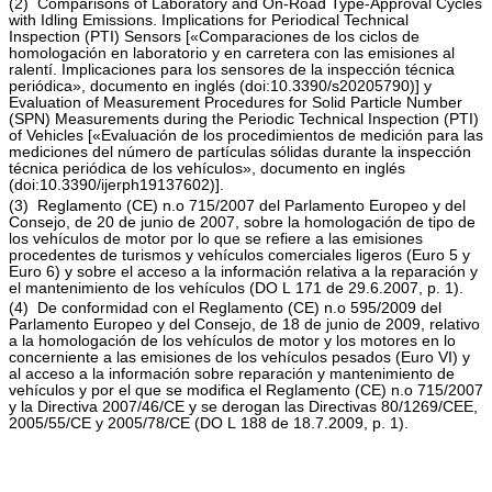
(
2
)
Comparisons of Laboratory and On-Road Type-Approval Cycles
with Idling Emissions. Implications for Periodical Technical
Inspection (PTI) Sensors
[«Comparaciones de los ciclos de
homologación en laboratorio y en carretera con las emisiones al
ralentí. Implicaciones para los sensores de la inspección técnica
periódica», documento en inglés (doi:10.3390/s20205790)] y
Evaluation of Measurement Procedures for Solid Particle Number
(SPN) Measurements during the Periodic Technical Inspection (PTI)
of Vehicles
[«Evaluación de los procedimientos de medición para las
mediciones del número de partículas sólidas durante la inspección
técnica periódica de los vehículos», documento en inglés
(doi:10.3390/ijerph19137602)].
(
3
)
Reglamento (CE) n.
o
715/2007 del Parlamento Europeo y del
Consejo, de 20 de junio de 2007, sobre la homologación de tipo de
los vehículos de motor por lo que se refiere a las emisiones
procedentes de turismos y vehículos comerciales ligeros (Euro 5 y
Euro 6) y sobre el acceso a la información relativa a la reparación y
el mantenimiento de los vehículos (
DO L 171 de 29.6.2007, p. 1
).
(
4
)
De conformidad con el Reglamento (CE) n.
o
595/2009 del
Parlamento Europeo y del Consejo, de 18 de junio de 2009, relativo
a la homologación de los vehículos de motor y los motores en lo
concerniente a las emisiones de los vehículos pesados (Euro VI) y
al acceso a la información sobre reparación y mantenimiento de
vehículos y por el que se modifica el Reglamento (CE) n.
o
715/2007
y la Directiva 2007/46/CE y se derogan las Directivas 80/1269/CEE,
2005/55/CE y 2005/78/CE (
DO L 188 de 18.7.2009, p. 1
).