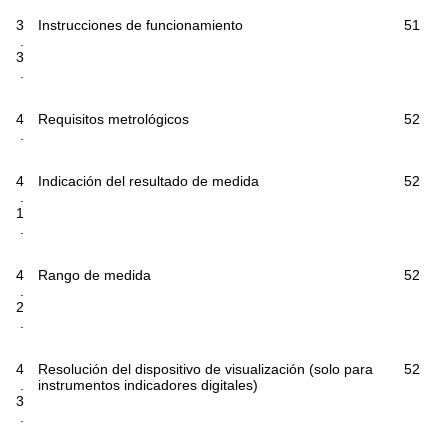
3
Instrucciones de funcionamiento
51
.
3
.
4
Requisitos metrológicos
52
.
4
Indicación del resultado de medida
52
.
1
.
4
Rango de medida
52
.
2
.
4
Resolución del dispositivo de visualización (solo para
52
.
instrumentos indicadores digitales)
3
.