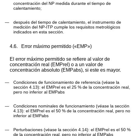
concentración del NP medida durante el tiempo de
calentamiento;
—
después del tiempo de calentamiento, el instrumento de
medición del NP-ITP cumple los requisitos metrológicos
indicados en esta sección.
4.6.
Error máximo permitido («EMP»)
El error máximo permitido se refiere al valor de
concentración real (EMP
rel
) o a un valor de
concentración absoluto (EMP
abs
), si este es mayor.
—
Condiciones de funcionamiento de referencia (véase la
sección 4.13): el EMP
rel
es el 25 % de la concentración real,
pero no inferior al EMP
abs
—
Condiciones nominales de funcionamiento (véase la sección
4.13): el EMP
rel
es el 50 % de la concentración real, pero no
inferior al EMP
abs
—
Perturbaciones (véase la sección 4.14): el EMP
rel
es el 50 %
de la concentración real, pero no inferior al EMP
abs