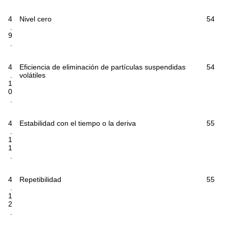
4
Nivel cero
54
.
9
.
4
Eficiencia de eliminación de partículas suspendidas
54
.
volátiles
1
0
.
4
Estabilidad con el tiempo o la deriva
55
.
1
1
.
4
Repetibilidad
55
.
1
2
.