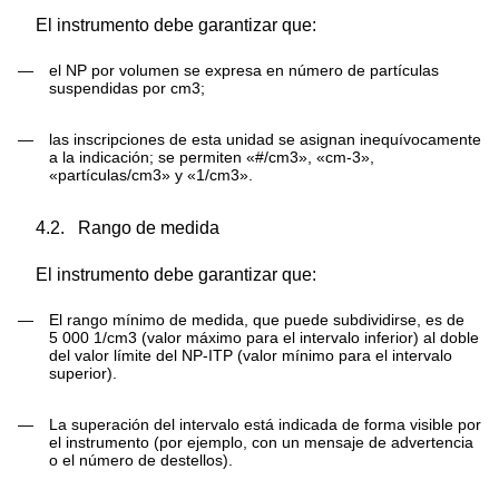
El instrumento debe garantizar que:
—
el NP por volumen se expresa en número de partículas
suspendidas por cm
3
;
—
las inscripciones de esta unidad se asignan inequívocamente
a la indicación; se permiten «#/cm
3
», «cm
-3
»,
«partículas/cm
3
» y «1/cm
3
».
4.2.
Rango de medida
El instrumento debe garantizar que:
—
El rango mínimo de medida, que puede subdividirse, es de
5 000 1/cm
3
(valor máximo para el intervalo inferior) al doble
del valor límite del NP-ITP (valor mínimo para el intervalo
superior).
—
La superación del intervalo está indicada de forma visible por
el instrumento (por ejemplo, con un mensaje de advertencia
o el número de destellos).