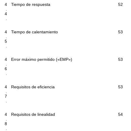
4
Tiempo de respuesta
52
.
4
.
4
Tiempo de calentamiento
53
.
5
.
4
Error máximo permitido («EMP»)
53
.
6
.
4
Requisitos de eficiencia
53
.
7
.
4
Requisitos de linealidad
54
.
8
.