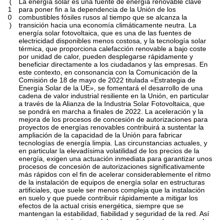
(
La energía solar es una fuente de energía renovable clave
1
para poner fin a la dependencia de la Unión de los
0
combustibles fósiles rusos al tiempo que se alcanza la
)
transición hacia una economía climáticamente neutra. La
energía solar fotovoltaica, que es una de las fuentes de
electricidad disponibles menos costosa, y la tecnología solar
térmica, que proporciona calefacción renovable a bajo coste
por unidad de calor, pueden desplegarse rápidamente y
beneficiar directamente a los ciudadanos y las empresas. En
este contexto, en consonancia con la Comunicación de la
Comisión de 18 de mayo de 2022 titulada «Estrategia de
Energía Solar de la UE», se fomentará el desarrollo de una
cadena de valor industrial resiliente en la Unión, en particular
a través de la Alianza de la Industria Solar Fotovoltaica, que
se pondrá en marcha a finales de 2022. La aceleración y la
mejora de los procesos de concesión de autorizaciones para
proyectos de energías renovables contribuirá a sustentar la
ampliación de la capacidad de la Unión para fabricar
tecnologías de energía limpia. Las circunstancias actuales, y
en particular la elevadísima volatilidad de los precios de la
energía, exigen una actuación inmediata para garantizar unos
procesos de concesión de autorizaciones significativamente
más rápidos con el fin de acelerar considerablemente el ritmo
de la instalación de equipos de energía solar en estructuras
artificiales, que suele ser menos compleja que la instalación
en suelo y que puede contribuir rápidamente a mitigar los
efectos de la actual crisis energética, siempre que se
mantengan la estabilidad, fiabilidad y seguridad de la red. Así