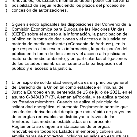
1
renovables, los Estados miembros deben poder conservar la
9
posibilidad de seguir reduciendo los plazos del proceso de
)
concesión de autorizaciones.
(
Siguen siendo aplicables las disposiciones del Convenio de la
2
Comisión Económica para Europa de las Naciones Unidas
0
(CEPE) sobre el acceso a la información, la participación del
)
público en la toma de decisiones y el acceso a la justicia en
materia de medio ambiente («Convenio de Aarhus»), en lo
que respecta al acceso a la información, la participación del
público en la toma de decisiones y el acceso a la justicia en
materia de medio ambiente, y en particular las obligaciones
de los Estados miembros en cuanto a la participación del
público y el acceso a la justicia.
(
El principio de solidaridad energética es un principio general
2
del Derecho de la Unión tal como establece el Tribunal de
1
Justicia Europeo en su sentencia de 15 de julio de 2021, en el
)
asunto C-848/19 P
(
3
)
, Alemania/Polonia, y se aplica a todos
los Estados miembros. Cuando se aplica el principio de
solidaridad energética, el presente Reglamento permite que
los efectos derivados del despliegue más rápido de proyectos
de energías renovables se distribuyan a través de las
fronteras. Las medidas establecidas en el presente
Reglamento se dirigen a instalaciones de energías
renovables en todos los Estados miembros y cubren una
amplia gama de proyectos, incluidos aquellos en estructuras