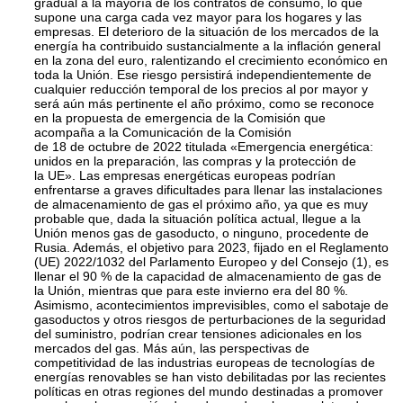
gradual a la mayoría de los contratos de consumo, lo que
supone una carga cada vez mayor para los hogares y las
empresas. El deterioro de la situación de los mercados de la
energía ha contribuido sustancialmente a la inflación general
en la zona del euro, ralentizando el crecimiento económico en
toda la Unión. Ese riesgo persistirá independientemente de
cualquier reducción temporal de los precios al por mayor y
será aún más pertinente el año próximo, como se reconoce
en la propuesta de emergencia de la Comisión que
acompaña a la Comunicación de la Comisión
de 18 de octubre de 2022 titulada «Emergencia energética:
unidos en la preparación, las compras y la protección de
la UE». Las empresas energéticas europeas podrían
enfrentarse a graves dificultades para llenar las instalaciones
de almacenamiento de gas el próximo año, ya que es muy
probable que, dada la situación política actual, llegue a la
Unión menos gas de gasoducto, o ninguno, procedente de
Rusia. Además, el objetivo para 2023, fijado en el Reglamento
(UE) 2022/1032 del Parlamento Europeo y del Consejo
(
1
)
, es
llenar el 90 % de la capacidad de almacenamiento de gas de
la Unión, mientras que para este invierno era del 80 %.
Asimismo, acontecimientos imprevisibles, como el sabotaje de
gasoductos y otros riesgos de perturbaciones de la seguridad
del suministro, podrían crear tensiones adicionales en los
mercados del gas. Más aún, las perspectivas de
competitividad de las industrias europeas de tecnologías de
energías renovables se han visto debilitadas por las recientes
políticas en otras regiones del mundo destinadas a promover