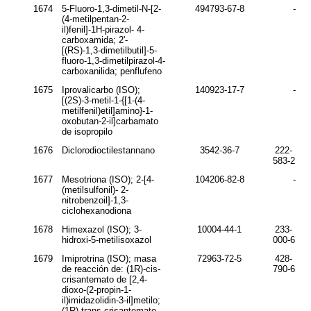
1674
5-Fluoro-1,3-dimetil-
N
-[2-
494793-67-8
-
(4-metilpentan-2-
il)fenil]-1
H
-pirazol- 4-
carboxamida; 2'-
[(
RS
)-1,3-dimetilbutil]-5-
fluoro-1,3-dimetilpirazol-4-
carboxanilida; penflufeno
1675
Iprovalicarbo (ISO);
140923-17-7
-
[(2
S
)-3-metil-1-{[1-(4-
metilfenil)etil]amino}-1-
oxobutan-2-il]carbamato
de isopropilo
1676
Diclorodioctilestannano
3542-36-7
222-
583-2
1677
Mesotriona (ISO); 2-[4-
104206-82-8
-
(metilsulfonil)- 2-
nitrobenzoil]-1,3-
ciclohexanodiona
1678
Himexazol (ISO); 3-
10004-44-1
233-
hidroxi-5-metilisoxazol
000-6
1679
Imiprotrina (ISO); masa
72963-72-5
428-
de reacción de: (1
R
)-
cis
-
790-6
crisantemato de [2,4-
dioxo-(2-propin-1-
il)imidazolidin-3-il]metilo;
(1
R
)-
trans
-crisantemato