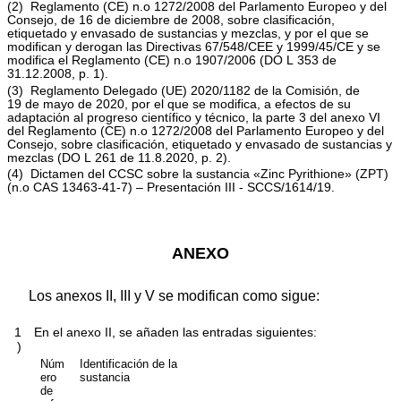
(
2
)
Reglamento (CE) n.
o
1272/2008 del Parlamento Europeo y del
Consejo, de 16 de diciembre de 2008, sobre clasificación,
etiquetado y envasado de sustancias y mezclas, y por el que se
modifican y derogan las Directivas 67/548/CEE y 1999/45/CE y se
modifica el Reglamento (CE) n.
o
1907/2006 (
DO L 353 de
31.12.2008, p. 1
).
(
3
)
Reglamento Delegado (UE) 2020/1182 de la Comisión, de
19 de mayo de 2020, por el que se modifica, a efectos de su
adaptación al progreso científico y técnico, la parte 3 del anexo VI
del Reglamento (CE) n.
o
1272/2008 del Parlamento Europeo y del
Consejo, sobre clasificación, etiquetado y envasado de sustancias y
mezclas (
DO L 261 de 11.8.2020, p. 2
).
(
4
)
Dictamen del CCSC sobre la sustancia «Zinc Pyrithione» (ZPT)
(n.
o
CAS 13463-41-7) – Presentación III - SCCS/1614/19.
ANEXO
Los anexos II, III y V se modifican como sigue:
1
En el anexo II, se añaden las entradas siguientes:
)
Núm
Identificación de la
ero
sustancia
de