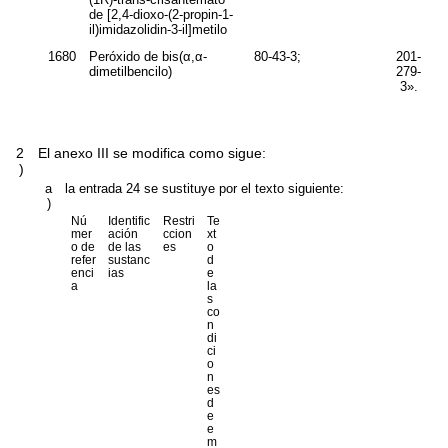
de [2,4-dioxo-(2-propin-1-
il)imidazolidin-3-il]metilo
1680
Peróxido de bis(α,α-
80-43-3;
201-
dimetilbencilo)
279-
3».
2
El anexo III se modifica como sigue:
)
a
la entrada 24 se sustituye por el texto siguiente:
)
Nú
Identific
Restri
Te
mer
ación
ccion
xt
o de
de las
es
o
refer
sustanc
d
enci
ias
e
a
la
s
co
n
di
ci
o
n
es
d
e
e
m