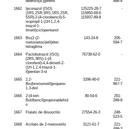
dibenzo[
a,l
]pireno
886-4
1662
Ipconazol (ISO);
125225-28-7
-
(1
RS
,2
SR
,5
RS
;1
RS
,2
SR
,
115850-69-6
5
SR
)-2-(4-clorobencil)-5-
115937-89-8
isopropil-1-(1
H
-1,2,4-
triazol-1-
ilmetil)ciclopentanol
1663
Bis(2-(2-
143-24-8
205-
metoxietoxi)etil)éter;
594-7
tetraglima
1664
Paclobutrazol (ISO);
76738-62-0
-
(2
RS
,3
RS
)-1-(4-
clorofenil)-4,4-dimetil-2-
(1
H
-1,2,4-triazol-1-
il)pentan-3-ol
1665
2,2-
3296-90-0
221-
Bis(bromometil)propano-
967-7
1,3-diol
1666
2-(4-
tert
-
80-54-6
201-
Butilbencil)propionaldehíd
289-8
o
1667
Ftalato de diisooctilo
27554-26-3
248-
523-5
1668
Acrilato de 2-metoxietilo
3121-61-7
221-
499-3