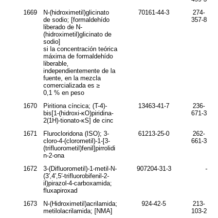
1669
N
-(hidroximetil)glicinato
70161-44-3
274-
de sodio; [formaldehído
357-8
liberado de
N
-
(hidroximetil)glicinato de
sodio]
si la concentración teórica
máxima de formaldehído
liberable,
independientemente de la
fuente, en la mezcla
comercializada es ≥
0,1 % en peso
1670
Piritiona cíncica; (
T
-4)-
13463-41-7
236-
bis[1-(hidroxi-κ
O
)piridina-
671-3
2(1
H
)-tionato-κ
S
] de cinc
1671
Flurocloridona (ISO); 3-
61213-25-0
262-
cloro-4-(clorometil)-1-[3-
661-3
(trifluorometil)fenil]pirrolidi
n-2-ona
1672
3-(Difluorometil)-1-metil-
N
-
907204-31-3
-
(3′,4′,5′-trifluorobifenil-2-
il)pirazol-4-carboxamida;
fluxapiroxad
1673
N-(Hidroximetil)acrilamida;
924-42-5
213-
metilolacrilamida; [NMA]
103-2