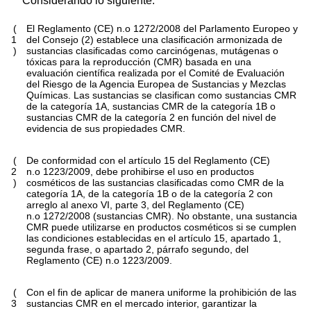
Considerando lo siguiente:
(
El Reglamento (CE) n.
o
1272/2008 del Parlamento Europeo y
1
del Consejo
(
2
)
establece una clasificación armonizada de
)
sustancias clasificadas como carcinógenas, mutágenas o
tóxicas para la reproducción (CMR) basada en una
evaluación científica realizada por el Comité de Evaluación
del Riesgo de la Agencia Europea de Sustancias y Mezclas
Químicas. Las sustancias se clasifican como sustancias CMR
de la categoría 1A, sustancias CMR de la categoría 1B o
sustancias CMR de la categoría 2 en función del nivel de
evidencia de sus propiedades CMR.
(
De conformidad con el artículo 15 del Reglamento (CE)
2
n.
o
1223/2009, debe prohibirse el uso en productos
)
cosméticos de las sustancias clasificadas como CMR de la
categoría 1A, de la categoría 1B o de la categoría 2 con
arreglo al anexo VI, parte 3, del Reglamento (CE)
n.
o
1272/2008 (sustancias CMR). No obstante, una sustancia
CMR puede utilizarse en productos cosméticos si se cumplen
las condiciones establecidas en el artículo 15, apartado 1,
segunda frase, o apartado 2, párrafo segundo, del
Reglamento (CE) n.
o
1223/2009.
(
Con el fin de aplicar de manera uniforme la prohibición de las
3
sustancias CMR en el mercado interior, garantizar la