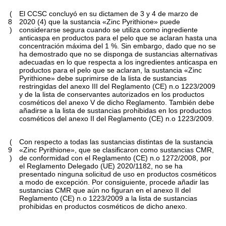
(
El CCSC concluyó en su dictamen de 3 y 4 de marzo de
8
2020
(
4
)
que la sustancia «Zinc Pyrithione» puede
)
considerarse segura cuando se utiliza como ingrediente
anticaspa en productos para el pelo que se aclaran hasta una
concentración máxima del 1 %. Sin embargo, dado que no se
ha demostrado que no se disponga de sustancias alternativas
adecuadas en lo que respecta a los ingredientes anticaspa en
productos para el pelo que se aclaran, la sustancia «Zinc
Pyrithione» debe suprimirse de la lista de sustancias
restringidas del anexo III del Reglamento (CE) n.
o
1223/2009
y de la lista de conservantes autorizados en los productos
cosméticos del anexo V de dicho Reglamento. También debe
añadirse a la lista de sustancias prohibidas en los productos
cosméticos del anexo II del Reglamento (CE) n.
o
1223/2009.
(
Con respecto a todas las sustancias distintas de la sustancia
9
«Zinc Pyrithione», que se clasificaron como sustancias CMR,
)
de conformidad con el Reglamento (CE) n.
o
1272/2008, por
el Reglamento Delegado (UE) 2020/1182, no se ha
presentado ninguna solicitud de uso en productos cosméticos
a modo de excepción. Por consiguiente, procede añadir las
sustancias CMR que aún no figuran en el anexo II del
Reglamento (CE) n.
o
1223/2009 a la lista de sustancias
prohibidas en productos cosméticos de dicho anexo.