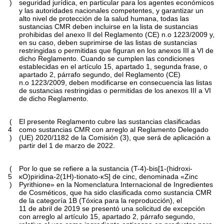
)
seguridad jurídica, en particular para los agentes económicos
y las autoridades nacionales competentes, y garantizar un
alto nivel de protección de la salud humana, todas las
sustancias CMR deben incluirse en la lista de sustancias
prohibidas del anexo II del Reglamento (CE) n.
o
1223/2009 y,
en su caso, deben suprimirse de las listas de sustancias
restringidas o permitidas que figuran en los anexos III a VI de
dicho Reglamento. Cuando se cumplen las condiciones
establecidas en el artículo 15, apartado 1, segunda frase, o
apartado 2, párrafo segundo, del Reglamento (CE)
n.
o
1223/2009, deben modificarse en consecuencia las listas
de sustancias restringidas o permitidas de los anexos III a VI
de dicho Reglamento.
(
El presente Reglamento cubre las sustancias clasificadas
4
como sustancias CMR con arreglo al Reglamento Delegado
)
(UE) 2020/1182 de la Comisión
(
3
)
, que será de aplicación a
partir del 1 de marzo de 2022.
(
Por lo que se refiere a la sustancia (T-4)-bis[1-(hidroxi-
5
κΟ)piridina-2(1H)-tionato-κS] de cinc, denominada «Zinc
)
Pyrithione» en la Nomenclatura Internacional de Ingredientes
de Cosméticos, que ha sido clasificada como sustancia CMR
de la categoría 1B (Tóxica para la reproducción), el
11 de abril de 2019 se presentó una solicitud de excepción
con arreglo al artículo 15, apartado 2, párrafo segundo,