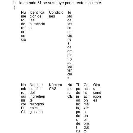
b
la entrada 51 se sustituye por el texto siguiente:
)
Nú
Identifica
Condicio
Te
me
ción de
nes
xto
ro
las
de
de
sustancia
las
ref
s
co
er
ndi
en
cio
cia
ne
s
de
em
ple
o y
ad
ver
ten
cia
s
No
Nombre
Número
Nú
Ti
Co
Otra
mb
común
CAS
me
po
nce
s
re
del
ro
de
ntr
cond
quí
ingredien
CE
pr
aci
icion
mi
te
od
ón
es
co/
recogido
uc
má
D
en el
to,
xim
CI
glosario
pa
a
rte
en
s
el
de
pro
l
duc
cu
to