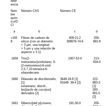
refer
encia
Nom
Número CAS
Número CE
bre
quím
ico/D
CI
a
b
c
d
«165
Fibras de carburo de
409-21-2
206-
8
silicio (con un diámetro
308076-74-6
991-8
< 3 μm, una longitud
> 5 μm y una relación de
aspecto ≥ 3:1)
1659
Tris(2-
1067-53-4
213-
metoxietoxi)vinilsilano; 6-
934-0
(2-metoxietoxi)-6-vinil-
2,5,7,10-tetraoxa-6-
silaundecano
1660
Dilaurato de dioctilestaño;
3648-18-8 [1]
222-
[1]
91648- 39-4 [2]
883-3
estannano, dioctil-,
[1]
bis[(acilo de coco)oxi]
293-
derivados [2]
901-5
[2]
1661
Dibenzo[
def,p
]criseno;
191-30-0
205-