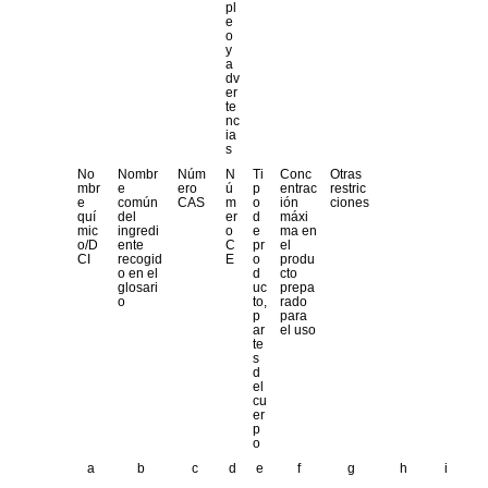
pl
e
o
y
a
dv
er
te
nc
ia
s
No
Nombr
Núm
N
Ti
Conc
Otras
mbr
e
ero
ú
p
entrac
restric
e
común
CAS
m
o
ión
ciones
quí
del
er
d
máxi
mic
ingredi
o
e
ma en
o/D
ente
C
pr
el
CI
recogid
E
o
produ
o en el
d
cto
glosari
uc
prepa
o
to,
rado
p
para
ar
el uso
te
s
d
el
cu
er
p
o
a
b
c
d
e
f
g
h
i