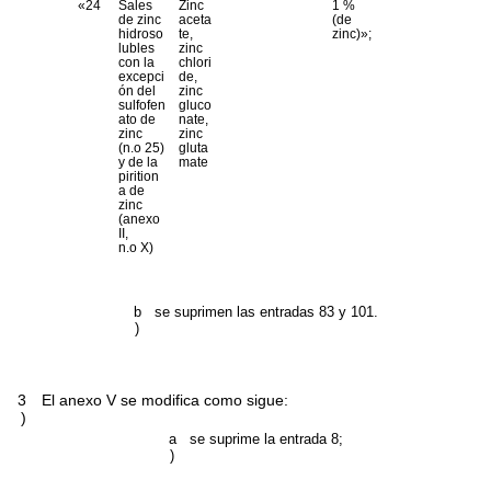
«24
Sales
Zinc
1 %
de zinc
aceta
(de
hidroso
te,
zinc)»;
lubles
zinc
con la
chlori
excepci
de,
ón del
zinc
sulfofen
gluco
ato de
nate,
zinc
zinc
(n.
o
25)
gluta
y de la
mate
pirition
a de
zinc
(anexo
II,
n.
o
X)
b
se suprimen las entradas 83 y 101.
)
3
El anexo V se modifica como sigue:
)
a
se suprime la entrada 8;
)