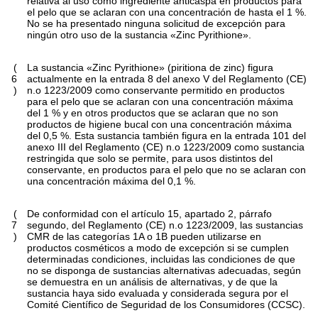
relativa al uso como ingrediente anticaspa en productos para
el pelo que se aclaran con una concentración de hasta el 1 %.
No se ha presentado ninguna solicitud de excepción para
ningún otro uso de la sustancia «Zinc Pyrithione».
(
La sustancia «Zinc Pyrithione» (piritiona de zinc) figura
6
actualmente en la entrada 8 del anexo V del Reglamento (CE)
)
n.
o
1223/2009 como conservante permitido en productos
para el pelo que se aclaran con una concentración máxima
del 1 % y en otros productos que se aclaran que no son
productos de higiene bucal con una concentración máxima
del 0,5 %. Esta sustancia también figura en la entrada 101 del
anexo III del Reglamento (CE) n.
o
1223/2009 como sustancia
restringida que solo se permite, para usos distintos del
conservante, en productos para el pelo que no se aclaran con
una concentración máxima del 0,1 %.
(
De conformidad con el artículo 15, apartado 2, párrafo
7
segundo, del Reglamento (CE) n.
o
1223/2009, las sustancias
)
CMR de las categorías 1A o 1B pueden utilizarse en
productos cosméticos a modo de excepción si se cumplen
determinadas condiciones, incluidas las condiciones de que
no se disponga de sustancias alternativas adecuadas, según
se demuestra en un análisis de alternativas, y de que la
sustancia haya sido evaluada y considerada segura por el
Comité Científico de Seguridad de los Consumidores (CCSC).