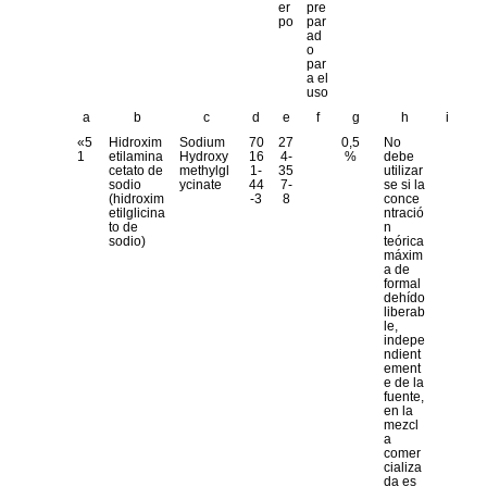
er
pre
po
par
ad
o
par
a el
uso
a
b
c
d
e
f
g
h
i
«5
Hidroxim
Sodium
70
27
0,5
No
1
etilamina
Hydroxy
16
4-
%
debe
cetato de
methylgl
1-
35
utilizar
sodio
ycinate
44
7-
se si la
(hidroxim
-3
8
conce
etilglicina
ntració
to de
n
sodio)
teórica
máxim
a de
formal
dehído
liberab
le,
indepe
ndient
ement
e de la
fuente,
en la
mezcl
a
comer
cializa
da es