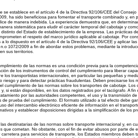
que se establece en el artículo 4 de la Directiva 92/106/CEE del Consejo
09, ha sido beneficiosa para fomentar el transporte combinado y, en p
ilice de manera indebida. La experiencia demuestra que, en determinad
 manera sistemática para eludir el carácter temporal del cabotaje y com
istinto del Estado de establecimiento de la empresa. Las prácticas des
mprometen el respeto del marco jurídico aplicable al cabotaje. Por co
 lo dispuesto en el artículo 4 de la Directiva 92/106/CEE y aplicar las 
 n.
o
1072/2009 a fin de abordar estos problemas, mediante la introducc
n sus territorios.
 cumplimiento de las normas es una condición previa para la competencia
ción de los instrumentos de control del cumplimiento para liberar capa
re los transportistas internacionales, en particular las pequeñas y m
to riesgo y para detectar prácticas fraudulentas. Deben precisarse los m
el cumplimiento de las normas sobre los transportes de cabotaje. Los 
, si están disponibles, en los datos registrados por el tacógrafo. A fin 
atamiento por las autoridades competentes, el uso y la transmisión de 
 prueba del cumplimiento. El formato utilizado a tal efecto debe garant
so del intercambio electrónico eficiente de información en el transporte
tivos y establecer disposiciones dirigidas a la simplificación de los p
as destinatarias de las normas sobre transporte internacional y, en cua
es que cometan. No obstante, con el fin de evitar abusos por parte de
r carretera para servicios de transporte, los Estados miembros deben 