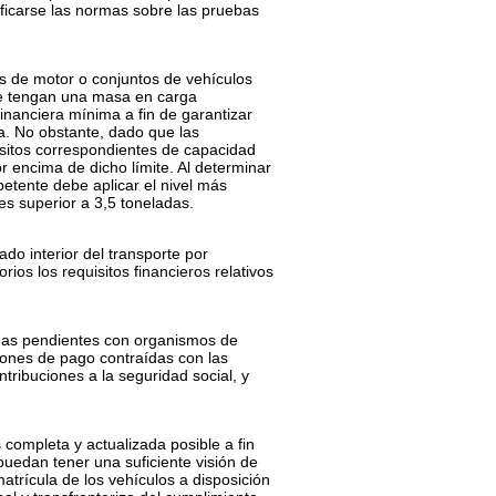
ficarse las normas sobre las pruebas
s de motor o conjuntos de vehículos
ue tengan una masa en carga
inanciera mínima a fin de garantizar
a. No obstante, dado que las
isitos correspondientes de capacidad
r encima de dicho límite. Al determinar
etente debe aplicar el nivel más
es superior a 3,5 toneladas.
do interior del transporte por
ios los requisitos financieros relativos
eudas pendientes con organismos de
iones de pago contraídas con las
tribuciones a la seguridad social, y
 completa y actualizada posible a fin
uedan tener una suficiente visión de
atrícula de los vehículos a disposición