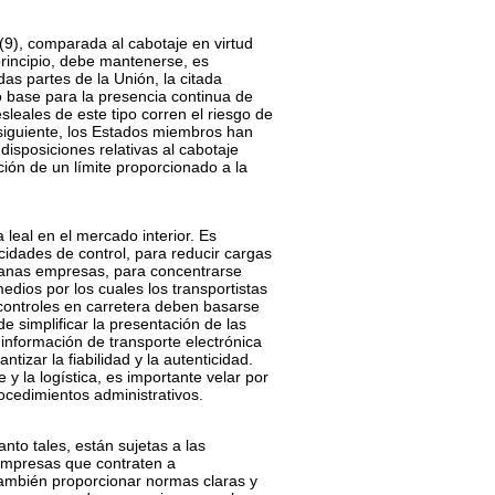
(
9
)
, comparada al cabotaje en virtud
rincipio, debe mantenerse, es
as partes de la Unión, la citada
o base para la presencia continua de
leales de este tipo corren el riesgo de
nsiguiente, los Estados miembros han
disposiciones relativas al cabotaje
ión de un límite proporcionado a la
 leal en el mercado interior. Es
cidades de control, para reducir cargas
edianas empresas, para concentrarse
edios por los cuales los transportistas
controles en carretera deben basarse
de simplificar la presentación de las
información de transporte electrónica
izar la fiabilidad y la autenticidad.
 y la logística, es importante velar por
rocedimientos administrativos.
nto tales, están sujetas a las
 empresas que contraten a
también proporcionar normas claras y