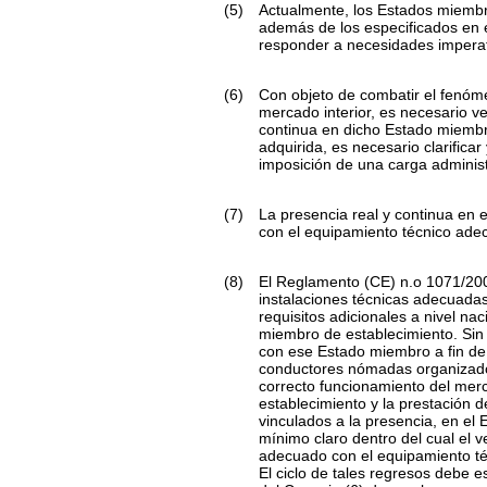
(5)
Actualmente, los Estados miembros
además de los especificados en 
responder a necesidades imperati
(6)
Con objeto de combatir el fenóm
mercado interior, es necesario v
continua en dicho Estado miembro
adquirida, es necesario clarificar 
imposición de una carga adminis
(7)
La presencia real y continua en 
con el equipamiento técnico ade
(8)
El Reglamento (CE) n.
o
1071/200
instalaciones técnicas adecuadas
requisitos adicionales a nivel na
miembro de establecimiento. Sin 
con ese Estado miembro a fin de 
conductores nómadas organizados
correcto funcionamiento del merc
establecimiento y la prestación d
vinculados a la presencia, en el E
mínimo claro dentro del cual el 
adecuado con el equipamiento téc
El ciclo de tales regresos debe e