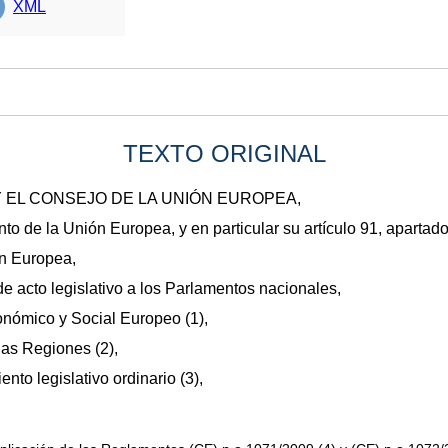
XML
TEXTO ORIGINAL
 EL CONSEJO DE LA UNIÓN EUROPEA,
to de la Unión Europea, y en particular su artículo 91, apartado
ón Europea,
de acto legislativo a los Parlamentos nacionales,
conómico y Social Europeo
(
1
)
,
 las Regiones
(
2
)
,
nto legislativo ordinario
(
3
)
,