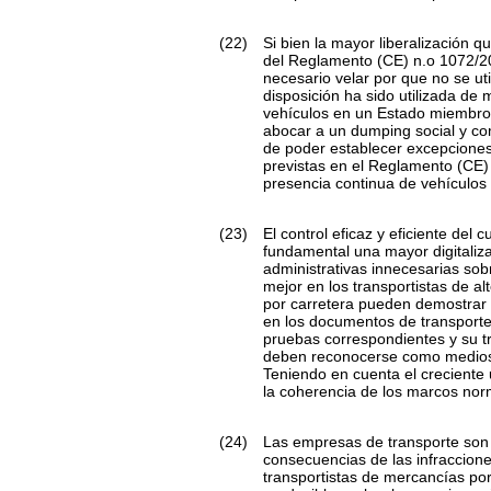
(22)
Si bien la mayor liberalización 
del Reglamento (CE) n.
o
1072/20
necesario velar por que no se ut
disposición ha sido utilizada de
vehículos en un Estado miembro d
abocar a un
dumping
social y co
de poder establecer excepciones a
previstas en el Reglamento (CE)
presencia continua de vehículos e
(23)
El control eficaz y eficiente del
fundamental una mayor digitaliza
administrativas innecesarias sob
mejor en los transportistas de al
por carretera pueden demostrar 
en los documentos de transporte y
pruebas correspondientes y su tr
deben reconocerse como medios de
Teniendo en cuenta el creciente u
la coherencia de los marcos norma
(24)
Las empresas de transporte son l
consecuencias de las infraccion
transportistas de mercancías po