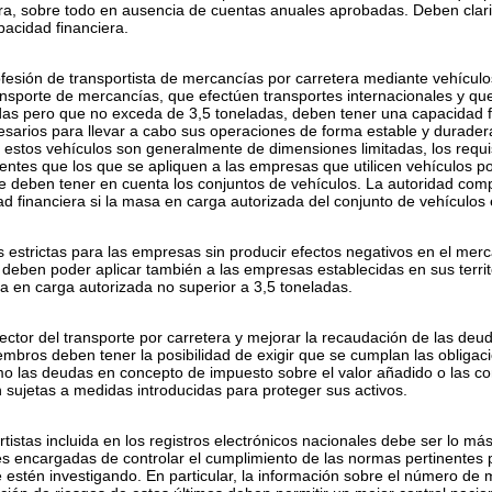
ra, sobre todo en ausencia de cuentas anuales aprobadas. Deben clari
pacidad financiera.
fesión de transportista de mercancías por carretera mediante vehículo
ansporte de mercancías, que efectúen transportes internacionales y q
adas pero que no exceda de 3,5 toneladas, deben tener una capacidad f
sarios para llevar a cabo sus operaciones de forma estable y durader
 estos vehículos son generalmente de dimensiones limitadas, los requ
ntes que los que se apliquen a las empresas que utilicen vehículos po
se deben tener en cuenta los conjuntos de vehículos. La autoridad comp
ad financiera si la masa en carga autorizada del conjunto de vehículos 
 estrictas para las empresas sin producir efectos negativos en el merca
deben poder aplicar también a las empresas establecidas en sus territor
a en carga autorizada no superior a 3,5 toneladas.
l sector del transporte por carretera y mejorar la recaudación de las d
mbros deben tener la posibilidad de exigir que se cumplan las obligac
mo las deudas en concepto de impuesto sobre el valor añadido o las con
 sujetas a medidas introducidas para proteger sus activos.
tistas incluida en los registros electrónicos nacionales debe ser lo más
s encargadas de controlar el cumplimiento de las normas pertinentes p
estén investigando. En particular, la información sobre el número de m