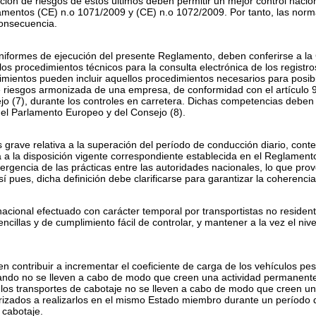
icación de riesgos de estos últimos deben permitir un mejor control nacio
lamentos (CE) n.
o
1071/2009 y (CE) n.
o
1072/2009. Por tanto, las norma
consecuencia.
 uniformes de ejecución del presente Reglamento, deben conferirse a l
 los procedimientos técnicos para la consulta electrónica de los regist
ientos pueden incluir aquellos procedimientos necesarios para posibil
e riesgos armonizada de una empresa, de conformidad con el artículo 9
ejo
(
7
)
, durante los controles en carretera. Dichas competencias deben
el Parlamento Europeo y del Consejo
(
8
)
.
ás grave relativa a la superación del período de conducción diario, co
 a la disposición vigente correspondiente establecida en el Reglament
rgencia de las prácticas entre las autoridades nacionales, lo que provo
í pues, dicha definición debe clarificarse para garantizar la coherenci
nacional efectuado con carácter temporal por transportistas no resid
ncillas y de cumplimiento fácil de controlar, y mantener a la vez el niv
n contribuir a incrementar el coeficiente de carga de los vehículos pes
uando no se lleven a cabo de modo que creen una actividad permanent
e los transportes de cabotaje no se lleven a cabo de modo que creen u
rizados a realizarlos en el mismo Estado miembro durante un período d
 cabotaje.