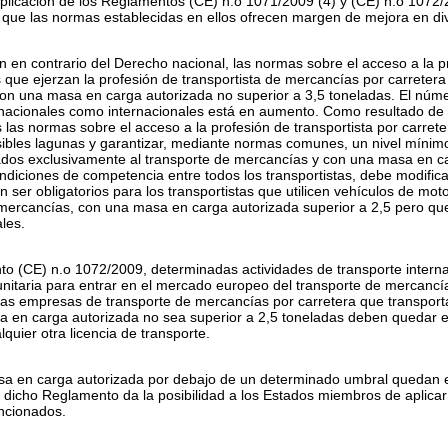
aplicación de los Reglamentos (CE) n.
o
1071/2009
(
4
)
y (CE) n.
o
1072/
 que las normas establecidas en ellos ofrecen margen de mejora en di
ón en contrario del Derecho nacional, las normas sobre el acceso a la p
 que ejerzan la profesión de transportista de mercancías por carrete
con una masa en carga autorizada no superior a 3,5 toneladas. El núm
 nacionales como internacionales está en aumento. Como resultado de 
 las normas sobre el acceso a la profesión de transportista por carret
sibles lagunas y garantizar, mediante normas comunes, un nivel mínimo
nados exclusivamente al transporte de mercancías y con una masa en ca
ondiciones de competencia entre todos los transportistas, debe modific
 ser obligatorios para los transportistas que utilicen vehículos de mo
 mercancías, con una masa en carga autorizada superior a 2,5 pero qu
les.
to (CE) n.
o
1072/2009, determinadas actividades de transporte interna
nitaria para entrar en el mercado europeo del transporte de mercancía
las empresas de transporte de mercancías por carretera que transpor
a en carga autorizada no sea superior a 2,5 toneladas deben quedar 
lquier otra licencia de transporte.
asa en carga autorizada por debajo de un determinado umbral quedan ex
dicho Reglamento da la posibilidad a los Estados miembros de aplicar 
encionados.