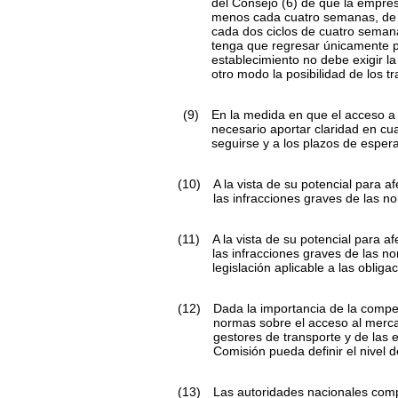
del Consejo
(
6
)
de que la empresa
menos cada cuatro semanas, de m
cada dos ciclos de cuatro semana
tenga que regresar únicamente pa
establecimiento no debe exigir l
otro modo la posibilidad de los tr
(9)
En la medida en que el acceso a 
necesario aportar claridad en cu
seguirse y a los plazos de espera
(10)
A la vista de su potencial para 
las infracciones graves de las n
(11)
A la vista de su potencial para a
las infracciones graves de las n
legislación aplicable a las oblig
(12)
Dada la importancia de la compete
normas sobre el acceso al merca
gestores de transporte y de las
Comisión pueda definir el nivel 
(13)
Las autoridades nacionales comp