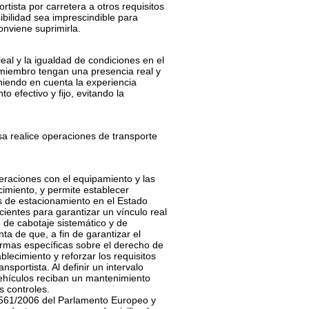
rtista por carretera a otros requisitos
ilidad sea imprescindible para
onviene suprimirla.
al y la igualdad de condiciones en el
o miembro tengan una presencia real y
eniendo en cuenta la experiencia
to efectivo y fijo, evitando la
sa realice operaciones de transporte
raciones con el equipamiento y las
imiento, y permite establecer
zas de estacionamiento en el Estado
ientes para garantizar un vínculo real
 de cabotaje sistemático y de
 de que, a fin de garantizar el
ormas específicas sobre el derecho de
lecimiento y reforzar los requisitos
sportista. Al definir un intervalo
vehículos reciban un mantenimiento
s controles.
561/2006 del Parlamento Europeo y