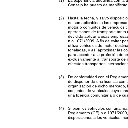
(1)
La experiencia adquirida con la 
Consejo ha puesto de manifiesto
(2)
Hasta la fecha, y salvo disposici
no son aplicables a las empresas
motor o conjuntos de vehículos 
operaciones de transporte tanto
decidido aplicar a esas empresas
n.
o
1071/2009. A fin de evitar po
utiliza vehículos de motor desti
toneladas, y así aproximar las c
para acceder a la profesión deben
exclusivamente al transporte de
efectúen transportes internaciona
(3)
De conformidad con el Reglamen
de disponer de una licencia comu
organización de dicho mercado, 
conjuntos de vehículos cuya mas
una licencia comunitaria o de cua
(4)
Si bien los vehículos con una m
Reglamento (CE) n.
o
1071/2009, 
disposiciones a los vehículos m