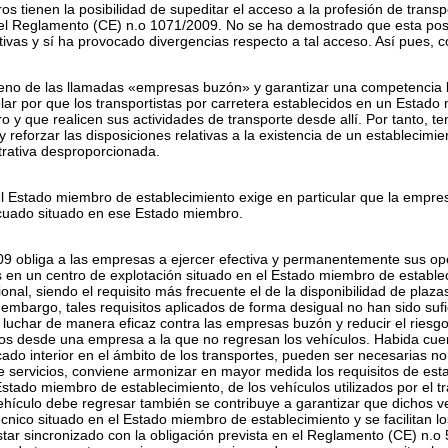
 tienen la posibilidad de supeditar el acceso a la profesión de transpo
el Reglamento (CE) n.
o
1071/2009. No se ha demostrado que esta posib
vas y sí ha provocado divergencias respecto a tal acceso. Así pues, c
eno de las llamadas «empresas buzón» y garantizar una competencia le
elar por que los transportistas por carretera establecidos en un Estad
 y que realicen sus actividades de transporte desde allí. Por tanto, t
y reforzar las disposiciones relativas a la existencia de un establecimien
trativa desproporcionada.
el Estado miembro de establecimiento exige en particular que la empre
cuado situado en ese Estado miembro.
9 obliga a las empresas a ejercer efectiva y permanentemente sus ope
 en un centro de explotación situado en el Estado miembro de establec
cional, siendo el requisito más frecuente el de la disponibilidad de pla
embargo, tales requisitos aplicados de forma desigual no han sido sufic
luchar de manera eficaz contra las empresas buzón y reducir el riesgo
 desde una empresa a la que no regresan los vehículos. Habida cuenta
ado interior en el ámbito de los transportes, pueden ser necesarias n
e servicios, conviene armonizar en mayor medida los requisitos de estab
stado miembro de establecimiento, de los vehículos utilizados por el tran
vehículo debe regresar también se contribuye a garantizar que dichos 
nico situado en el Estado miembro de establecimiento y se facilitan lo
star sincronizado con la obligación prevista en el Reglamento (CE) n.
o