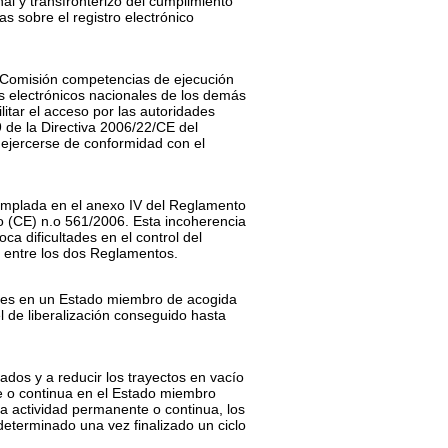
nal y transfronterizo del cumplimiento
s sobre el registro electrónico
a Comisión competencias de ejecución
ros electrónicos nacionales de los demás
itar el acceso por las autoridades
 de la Directiva 2006/22/CE del
 ejercerse de conformidad con el
ntemplada en el anexo IV del Reglamento
o (CE) n.
o
561/2006. Esta incoherencia
ca dificultades en el control del
a entre los dos Reglamentos.
entes en un Estado miembro de acogida
el de liberalización conseguido hasta
ados y a reducir los trayectos en vacío
e o continua en el Estado miembro
na actividad permanente o continua, los
eterminado una vez finalizado un ciclo