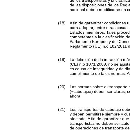
de los transportistas y la clasif
de las disposiciones de los Reg
nacional deben modificarse en 
(18)
A fin de garantizar condiciones
para adoptar, entre otras cosas,
Estados miembros. Tales procedim
competentes a la clasificación d
Parlamento Europeo y del Cons
Reglamento (UE) n.
o
182/2011 d
(19)
La definición de la infracción m
(CE) n.
o
1071/2009, no se ajusta
es causa de inseguridad y de dive
cumplimiento de tales normas. As
(20)
Las normas sobre el transporte 
(«cabotaje») deben ser claras, se
ahora.
(21)
Los transportes de cabotaje debe
y deben permitirse siempre y c
afectado. A fin de garantizar qu
transportistas no deben ser auto
de operaciones de transporte de