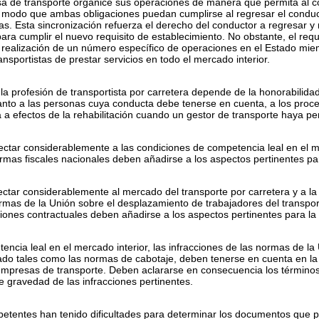
 de transporte organice sus operaciones de manera que permita al con
odo que ambas obligaciones puedan cumplirse al regresar el conduct
s. Esta sincronización refuerza el derecho del conductor a regresar y 
ra cumplir el nuevo requisito de establecimiento. No obstante, el req
a realización de un número específico de operaciones en el Estado miem
ansportistas de prestar servicios en todo el mercado interior.
la profesión de transportista por carretera depende de la honorabilida
anto a las personas cuya conducta debe tenerse en cuenta, a los proc
 a efectos de la rehabilitación cuando un gestor de transporte haya pe
afectar considerablemente a las condiciones de competencia leal en el m
ormas fiscales nacionales deben añadirse a los aspectos pertinentes par
fectar considerablemente al mercado del transporte por carretera y a la 
ormas de la Unión sobre el desplazamiento de trabajadores del transport
aciones contractuales deben añadirse a los aspectos pertinentes para la
ncia leal en el mercado interior, las infracciones de las normas de la 
do tales como las normas de cabotaje, deben tenerse en cuenta en la 
 empresas de transporte. Deben aclararse en consecuencia los términos
de gravedad de las infracciones pertinentes.
etentes han tenido dificultades para determinar los documentos que 