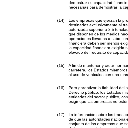
demostrar su capacidad financie
necesarias para demostrar la ca
(14)
Las empresas que ejerzan la pro
destinados exclusivamente al tr
autorizada superior a 2,5 tonel
que disponen de los medios nece
operaciones llevadas a cabo con
financiera deben ser menos exige
la capacidad financiera exigida 
elevado del requisito de capacid
(15)
A fin de mantener y crear normas
carretera, los Estados miembros 
al uso de vehículos con una mas
(16)
Para garantizar la fiabilidad de
Derecho público, los Estados mie
entidades del sector público, co
exigir que las empresas no estén
(17)
La información sobre los transpor
de que las autoridades nacionale
conjunto de las empresas que se 