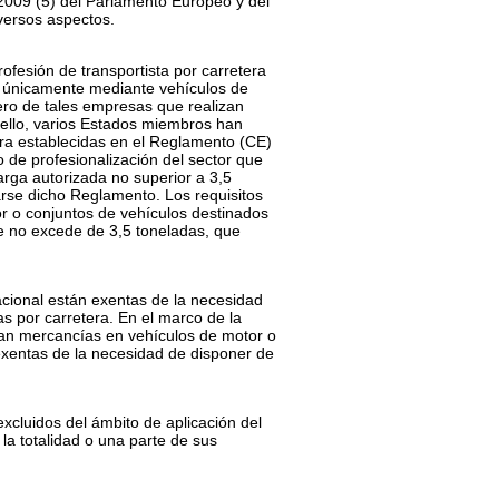
2009
(
5
)
del Parlamento Europeo y del
versos aspectos.
rofesión de transportista por carretera
ra únicamente mediante vehículos de
ero de tales empresas que realizan
ello, varios Estados miembros han
era establecidas en el Reglamento (CE)
 de profesionalización del sector que
rga autorizada no superior a 3,5
arse dicho Reglamento. Los requisitos
tor o conjuntos de vehículos destinados
e no excede de 3,5 toneladas, que
cional están exentas de la necesidad
s por carretera. En el marco de la
tan mercancías en vehículos de motor o
exentas de la necesidad de disponer de
cluidos del ámbito de aplicación del
la totalidad o una parte de sus