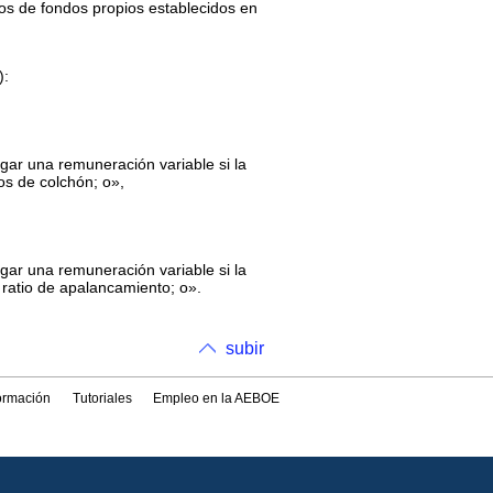
itos de fondos propios establecidos en
):
gar una remuneración variable si la
os de colchón; o»,
gar una remuneración variable si la
 ratio de apalancamiento; o».
subir
formación
Tutoriales
Empleo en la AEBOE