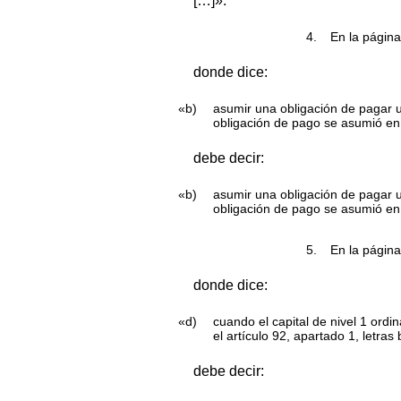
[…]».
4.
En la página
donde dice:
«b)
asumir una obligación de pagar u
obligación de pago se asumió en
debe decir:
«b)
asumir una obligación de pagar u
obligación de pago se asumió en
5.
En la página
donde dice:
«d)
cuando el capital de nivel 1 ordi
el artículo 92, apartado 1, letra
debe decir: