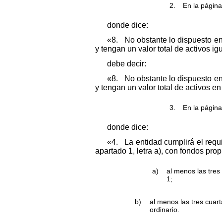
2.
En la página
donde dice:
«8. No obstante lo dispuesto en
y tengan un valor total de activos i
debe decir:
«8. No obstante lo dispuesto en
y tengan un valor total de activos e
3.
En la página
donde dice:
«4. La entidad cumplirá el requi
apartado 1, letra a), con fondos pro
a)
al menos las tres 
1;
b)
al menos las tres cuart
ordinario.