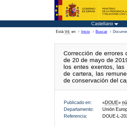
Castellano
Está
Vd.
en
Inicio
Buscar
Documen
Corrección de errores 
de 20 de mayo de 2019,
los entes exentos, las
de cartera, las remune
de conservación del cap
Publicado en:
«
DOUE
»
nú
Departamento:
Unión Euro
Referencia:
DOUE-L-20