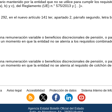
nario mantenido por la entidad que no se utilice para cumplir los requis
 a), b) y c), del Reglamento (UE) n.° 575/2013 y […]».
 292, en el nuevo artículo 141
ter
, apartado 2, párrafo segundo, letra b
na remuneración variable o beneficios discrecionales de pensión, o pa
 un momento en que la entidad no se atenía a los requisitos combinad
na remuneración variable o beneficios discrecionales de pensión, o pa
un momento en que la entidad no se atenía al requisito de colchón de
a
Aviso legal
Accesibilidad
Protección de datos
Sistema Interno de In
Agencia Estatal Boletín Oficial del Estado
Avda.
de Manoteras, 54 - 28050 Madrid