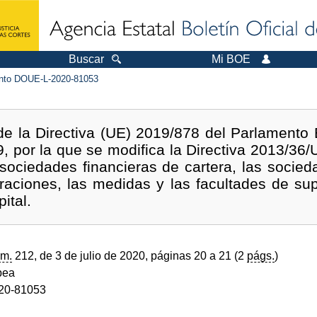
Buscar
Mi BOE
to DOUE-L-2020-81053
de la Directiva (UE) 2019/878 del Parlamento
 por la que se modifica la Directiva 2013/36/
 sociedades financieras de cartera, las socied
raciones, las medidas y las facultades de su
ital.
m.
212, de 3 de julio de 2020, páginas 20 a 21 (2
págs.
)
pea
20-81053