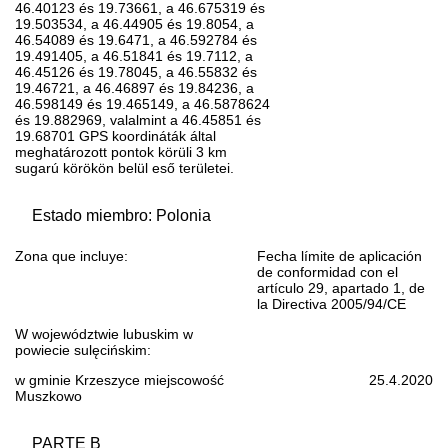
46.40123 és 19.73661, a 46.675319 és
19.503534, a 46.44905 és 19.8054, a
46.54089 és 19.6471, a 46.592784 és
19.491405, a 46.51841 és 19.7112, a
46.45126 és 19.78045, a 46.55832 és
19.46721, a 46.46897 és 19.84236, a
46.598149 és 19.465149, a 46.5878624
és 19.882969, valalmint a 46.45851 és
19.68701 GPS koordináták által
meghatározott pontok körüli 3 km
sugarú körökön belül eső területei.
Estado miembro: Polonia
Zona que incluye:
Fecha límite de aplicación
de conformidad con el
artículo 29, apartado 1, de
la Directiva 2005/94/CE
W województwie lubuskim w
powiecie sulęcińskim:
w gminie Krzeszyce miejscowość
25.4.2020
Muszkowo
PARTE B