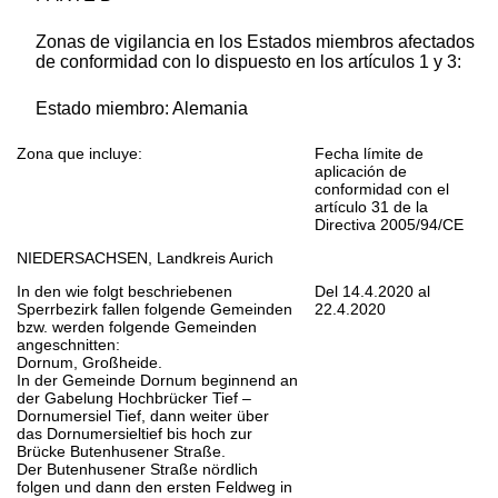
Zonas de vigilancia en los Estados miembros afectados
de conformidad con lo dispuesto en los artículos 1 y 3:
Estado miembro: Alemania
Zona que incluye:
Fecha límite de
aplicación de
conformidad con el
artículo 31 de la
Directiva 2005/94/CE
NIEDERSACHSEN, Landkreis Aurich
In den wie folgt beschriebenen
Del 14.4.2020 al
Sperrbezirk fallen folgende Gemeinden
22.4.2020
bzw. werden folgende Gemeinden
angeschnitten:
Dornum, Großheide.
In der Gemeinde Dornum beginnend an
der Gabelung Hochbrücker Tief –
Dornumersiel Tief, dann weiter über
das Dornumersieltief bis hoch zur
Brücke Butenhusener Straße.
Der Butenhusener Straße nördlich
folgen und dann den ersten Feldweg in