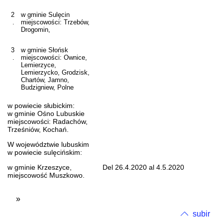
2
w gminie Sulęcin
.
miejscowości: Trzebów,
Drogomin,
3
w gminie Słońsk
.
miejscowości: Ownice,
Lemierzyce,
Lemierzycko, Grodzisk,
Chartów, Jamno,
Budzigniew, Polne
w powiecie słubickim:
w gminie Ośno Lubuskie
miejscowości: Radachów,
Trześniów, Kochań.
W województwie lubuskim
w powiecie sulęcińskim:
w gminie Krzeszyce,
Del 26.4.2020 al 4.5.2020
miejscowość Muszkowo.
»
subir