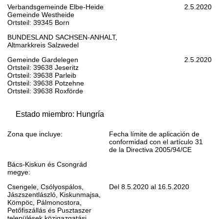
Verbandsgemeinde Elbe-Heide
2.5.2020
Gemeinde Westheide
Ortsteil: 39345 Born
BUNDESLAND SACHSEN-ANHALT,
Altmarkkreis Salzwedel
Gemeinde Gardelegen
2.5.2020
Ortsteil: 39638 Jeseritz
Ortsteil: 39638 Parleib
Ortsteil: 39638 Potzehne
Ortsteil: 39638 Roxförde
Estado miembro: Hungría
Zona que incluye:
Fecha límite de aplicación de
conformidad con el artículo 31
de la Directiva 2005/94/CE
Bács-Kiskun és Csongrád
megye:
Csengele, Csólyospálos,
Del 8.5.2020 al 16.5.2020
Jászszentlászló, Kiskunmajsa,
Kömpöc, Pálmonostora,
Petőfiszállás és Pusztaszer
települések közigazgatási