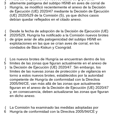
3
altamente patógena del subtipo H5N8 en aves de corral de
)
Hungría, se modificó recientemente el anexo de la Decisión
de Ejecución (UE) 2020/47 mediante la Decisión de Ejecución
(UE) 2020/529 de la Comisión (5), ya que dichos casos
debían quedar reflejados en el citado anexo.
(
Desde la fecha de adopción de la Decisión de Ejecución (UE)
4
2020/529, Hungría ha notificado a la Comisión nuevos brotes
)
de gripe aviar de alta patogenicidad del subtipo H5N8 en
explotaciones en las que se crían aves de corral, en los
condados de Bács-Kiskun y Csongrád.
(
Los nuevos brotes de Hungría se encuentran dentro de los
5
límites de las zonas que figuran actualmente en el anexo de
)
la Decisión de Ejecución (UE) 2020/47. Sin embargo, los
límites de las nuevas zonas de protección y de vigilancia en
torno a estos nuevos brotes, establecidos por la autoridad
competente de Hungría de conformidad con la Directiva
2005/94/CE, van más allá de las zonas que actualmente
figuran en el anexo de la Decisión de Ejecución (UE) 2020/47
y, en consecuencia, deben actualizarse las zonas que figuran
en dicho anexo.
(
La Comisión ha examinado las medidas adoptadas por
6
Hungría de conformidad con la Directiva 2005/94/CE y