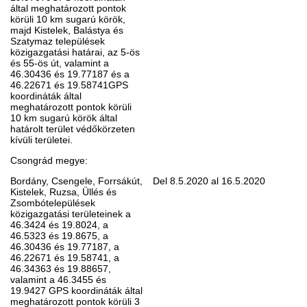
által meghatározott pontok
körüli 10 km sugarú körök,
majd Kistelek, Balástya és
Szatymaz települések
közigazgatási határai, az 5-ös
és 55-ös út, valamint a
46.30436 és 19.77187 és a
46.22671 és 19.58741GPS
koordináták által
meghatározott pontok körüli
10 km sugarú körök által
határolt terület védőkörzeten
kívüli területei.
Csongrád megye:
Bordány, Csengele, Forrsákút,
Del 8.5.2020 al 16.5.2020
Kistelek, Ruzsa, Üllés és
Zsombótelepülések
közigazgatási területeinek a
46.3424 és 19.8024, a
46.5323 és 19.8675, a
46.30436 és 19.77187, a
46.22671 és 19.58741, a
46.34363 és 19.88657,
valamint a 46.3455 és
19.9427 GPS koordináták által
meghatározott pontok körüli 3