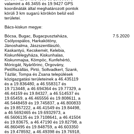
valamint a 46.3455 és 19.9427 GPS
koordináták által meghatározott pontok
körüli 3 km sugarú körökön belül eső
területei.
Bács-kiskun megye:
Bócsa, Bugac, Bugacpusztaháza,
7.5.2020
Csólyospálos, Harkakötöny,
Jánoshalma, Jászszentlászló,
Kaskantyú, Kecskemét, Kelebia,
Kiskunfélegyháza, Kiskunhalas,
Kiskunmajsa, Kömpöc, Kunfehértó,
Móricgát, Nyárlőrinc, Orgovány,
Petőfiszállás, Pirtó, Soltvadkert, Szank,
Tázlár, Tompa és Zsana települések
közigazgatási területeinek a 46.435119
és a 19.836480, a 46.558317 és
19.713448, a 46.694364 és 19.77329, a
46.44159 és 19.84327, a 46.514537 és
19.65459, a 46.465556 és 19.808611, a
46.5448459 és 19.745837, a 46.800833
és 19.857222, a 46.41549 és 19.84498,
a 46.5692465 és 19.6932973, a
46.5606135 és 19.7108641, a 46.41504
és 19.83675, a 46.47190 és 19.82798, a
46.860495 és 19.848759, a 46.603350
és 19.478592, a 46.49398 és 19.76918,