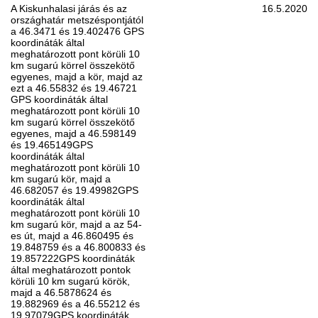
A Kiskunhalasi járás és az
16.5.2020
országhatár metszéspontjától
a 46.3471 és 19.402476 GPS
koordináták által
meghatározott pont körüli 10
km sugarú körrel összekötő
egyenes, majd a kör, majd az
ezt a 46.55832 és 19.46721
GPS koordináták által
meghatározott pont körüli 10
km sugarú körrel összekötő
egyenes, majd a 46.598149
és 19.465149GPS
koordináták által
meghatározott pont körüli 10
km sugarú kör, majd a
46.682057 és 19.49982GPS
koordináták által
meghatározott pont körüli 10
km sugarú kör, majd a az 54-
es út, majd a 46.860495 és
19.848759 és a 46.800833 és
19.857222GPS koordináták
által meghatározott pontok
körüli 10 km sugarú körök,
majd a 46.5878624 és
19.882969 és a 46.55212 és
19.97079GPS koordináták