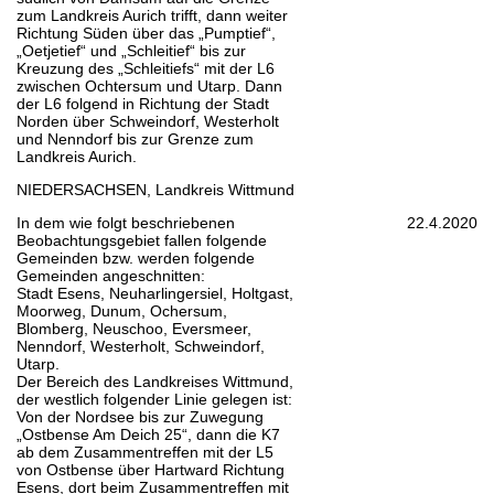
zum Landkreis Aurich trifft, dann weiter
Richtung Süden über das „Pumptief“,
„Oetjetief“ und „Schleitief“ bis zur
Kreuzung des „Schleitiefs“ mit der L6
zwischen Ochtersum und Utarp. Dann
der L6 folgend in Richtung der Stadt
Norden über Schweindorf, Westerholt
und Nenndorf bis zur Grenze zum
Landkreis Aurich.
NIEDERSACHSEN, Landkreis Wittmund
In dem wie folgt beschriebenen
22.4.2020
Beobachtungsgebiet fallen folgende
Gemeinden bzw. werden folgende
Gemeinden angeschnitten:
Stadt Esens, Neuharlingersiel, Holtgast,
Moorweg, Dunum, Ochersum,
Blomberg, Neuschoo, Eversmeer,
Nenndorf, Westerholt, Schweindorf,
Utarp.
Der Bereich des Landkreises Wittmund,
der westlich folgender Linie gelegen ist:
Von der Nordsee bis zur Zuwegung
„Ostbense Am Deich 25“, dann die K7
ab dem Zusammentreffen mit der L5
von Ostbense über Hartward Richtung
Esens, dort beim Zusammentreffen mit