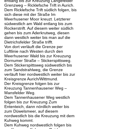
entlang bis zur Kreuzung Langefelder
Grenzweg – Ricklefsche Trift in Aurich.
Dem Ricklefsche Trift südlich folgen, bis
sich diese mit der Straße Im
Meerhusener Moor kreuzt. Letzterer
südwestlich am Wald entlang bis zum
Rockerstrift. Auf diesem weiter südlich
gehen bis zum Aderkrutweg, diesen
dann westlich weiter bis man auf die
Dietrichsfelder Straße trifft.
Von dort verläuft die Grenze per
Luftlinie nach Westen durch den
Meerhusener Wald bis zur Kreuzung
Dornumer Straße – Stickerspittsweg.
Dem Stickerspittsweg südwestlich bis
zum Sandstrahlweg, die Grenze
verläuft hier nordwestlich weiter bis zur
Kreisgrenze Aurich/Wittmund.
Der Kreisgrenze folgen bis zur
Kreuzung Tannenhausener Weg –
Mansfelder Weg.
Dem Tannenhausener Weg westlich
folgen bis zur Kreuzung Zum
Ententeich, dann nördlich weiter bis
zum Düwelsmeer, auf diesem
nordwestlich bis die Kreuzung mit dem
Kuhweg kommt.
Dem Kuhweg nordwestlich folgen bis