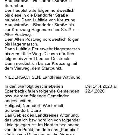
Hauptstraße – Holzdorfer Straße in
Berumbur.
Der Hauptstraße folgen nordwestlich
bis diese in die Blandorfer Straße
mündet. Dann Luftlinie von Kreuzung
Hauptstraße – Blandorfer Straße bis
zur Kreuzung Hagemarscher Straße –
Alter Postweg.
Dem Alten Postweg nordwestlich folgen
bis Hagermarsch.
Dann Luftlinie Feuerwehr Hagermarsch
bis zum Lüttje Weg. Diesem nördlich
folgen bis zum Theener Oststreek.
Dann nordöstlich bis zur Kreuzung mit
dem Vierweg, dem Startpunkt.
NIEDERSACHSEN, Landkreis Wittmund
In den wie folgt beschriebenen
Del 14.4.2020 al
Sperrbezirk fallen folgende Gemeinden
22.4.2020
bzw. werden folgende Gemeinden
angeschnitten:
Holtgast, Nenndorf, Westerholt,
Schweindorf, Utarp
Das Gebiet des Landkreises Wittmund,
das westlich bzw nördlich von folgender
Linie gelegen ist: Im Norden beginnend
von dem Punkt, an dem das „Pumptief“
südlich von Damsum auf die Grenze