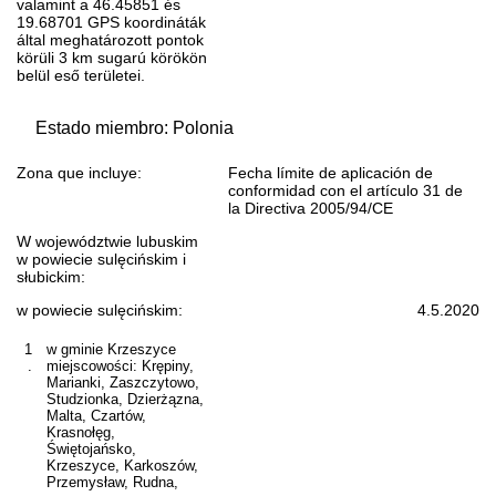
valamint a 46.45851 és
19.68701 GPS koordináták
által meghatározott pontok
körüli 3 km sugarú körökön
belül eső területei.
Estado miembro: Polonia
Zona que incluye:
Fecha límite de aplicación de
conformidad con el artículo 31 de
la Directiva 2005/94/CE
W województwie lubuskim
w powiecie sulęcińskim i
słubickim:
w powiecie sulęcińskim:
4.5.2020
1
w gminie Krzeszyce
.
miejscowości: Krępiny,
Marianki, Zaszczytowo,
Studzionka, Dzierżązna,
Malta, Czartów,
Krasnołęg,
Świętojańsko,
Krzeszyce, Karkoszów,
Przemysław, Rudna,