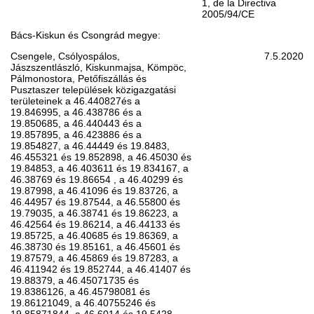
1, de la Directiva
2005/94/CE
Bács-Kiskun és Csongrád megye:
Csengele, Csólyospálos,
7.5.2020
Jászszentlászló, Kiskunmajsa, Kömpöc,
Pálmonostora, Petőfiszállás és
Pusztaszer települések közigazgatási
területeinek a 46.440827és a
19.846995, a 46.438786 és a
19.850685, a 46.440443 és a
19.857895, a 46.423886 és a
19.854827, a 46.44449 és 19.8483,
46.455321 és 19.852898, a 46.45030 és
19.84853, a 46.403611 és 19.834167, a
46.38769 és 19.86654 , a 46.40299 és
19.87998, a 46.41096 és 19.83726, a
46.44957 és 19.87544, a 46.55800 és
19.79035, a 46.38741 és 19.86223, a
46.42564 és 19.86214, a 46.44133 és
19.85725, a 46.40685 és 19.86369, a
46.38730 és 19.85161, a 46.45601 és
19.87579, a 46.45869 és 19.87283, a
46.411942 és 19.852744, a 46.41407 és
19.88379, a 46.45071735 és
19.8386126, a 46.45798081 és
19.86121049, a 46.40755246 és
19.85871844, a 46.6014 és 19.5428,