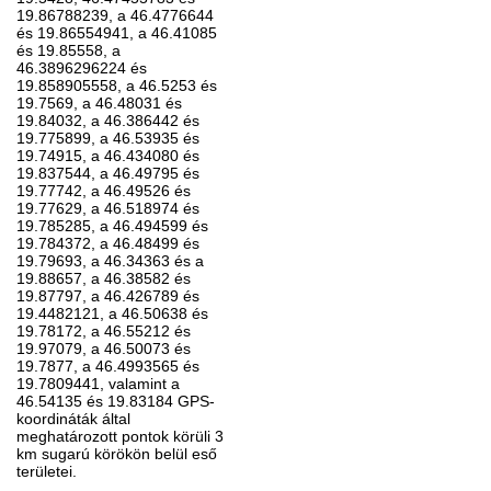
19.86788239, a 46.4776644
és 19.86554941, a 46.41085
és 19.85558, a
46.3896296224 és
19.858905558, a 46.5253 és
19.7569, a 46.48031 és
19.84032, a 46.386442 és
19.775899, a 46.53935 és
19.74915, a 46.434080 és
19.837544, a 46.49795 és
19.77742, a 46.49526 és
19.77629, a 46.518974 és
19.785285, a 46.494599 és
19.784372, a 46.48499 és
19.79693, a 46.34363 és a
19.88657, a 46.38582 és
19.87797, a 46.426789 és
19.4482121, a 46.50638 és
19.78172, a 46.55212 és
19.97079, a 46.50073 és
19.7877, a 46.4993565 és
19.7809441, valamint a
46.54135 és 19.83184 GPS-
koordináták által
meghatározott pontok körüli 3
km sugarú körökön belül eső
területei.