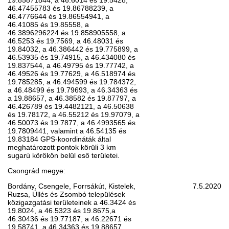
46.47455783 és 19.86788239, a
46.4776644 és 19.86554941, a
46.41085 és 19.85558, a
46.3896296224 és 19.858905558, a
46.5253 és 19.7569, a 46.48031 és
19.84032, a 46.386442 és 19.775899, a
46.53935 és 19.74915, a 46.434080 és
19.837544, a 46.49795 és 19.77742, a
46.49526 és 19.77629, a 46.518974 és
19.785285, a 46.494599 és 19.784372,
a 46.48499 és 19.79693, a 46.34363 és
a 19.88657, a 46.38582 és 19.87797, a
46.426789 és 19.4482121, a 46.50638
és 19.78172, a 46.55212 és 19.97079, a
46.50073 és 19.7877, a 46.4993565 és
19.7809441, valamint a 46.54135 és
19.83184 GPS-koordináták által
meghatározott pontok körüli 3 km
sugarú körökön belül eső területei.
Csongrád megye:
Bordány, Csengele, Forrsákút, Kistelek,
7.5.2020
Ruzsa, Üllés és Zsombó települések
közigazgatási területeinek a 46.3424 és
19.8024, a 46.5323 és 19.8675,a
46.30436 és 19.77187, a 46.22671 és
19.58741, a 46.34363 és 19.88657,