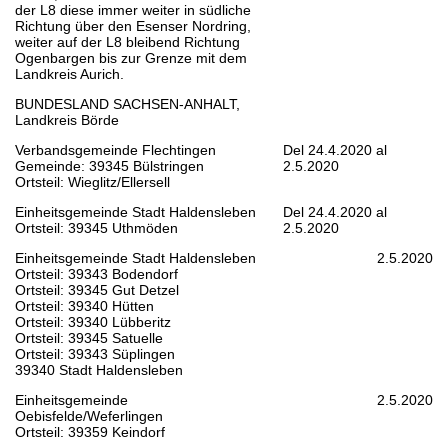
der L8 diese immer weiter in südliche
Richtung über den Esenser Nordring,
weiter auf der L8 bleibend Richtung
Ogenbargen bis zur Grenze mit dem
Landkreis Aurich.
BUNDESLAND SACHSEN-ANHALT,
Landkreis Börde
Verbandsgemeinde Flechtingen
Del 24.4.2020 al
Gemeinde: 39345 Bülstringen
2.5.2020
Ortsteil: Wieglitz/Ellersell
Einheitsgemeinde Stadt Haldensleben
Del 24.4.2020 al
Ortsteil: 39345 Uthmöden
2.5.2020
Einheitsgemeinde Stadt Haldensleben
2.5.2020
Ortsteil: 39343 Bodendorf
Ortsteil: 39345 Gut Detzel
Ortsteil: 39340 Hütten
Ortsteil: 39340 Lübberitz
Ortsteil: 39345 Satuelle
Ortsteil: 39343 Süplingen
39340 Stadt Haldensleben
Einheitsgemeinde
2.5.2020
Oebisfelde/Weferlingen
Ortsteil: 39359 Keindorf