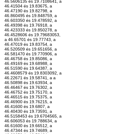
46.5606135 és 19.7108641, a
46.41504 és 19.83675, a
46.47190 és 19.82798, a
46.860495 és 19.848759, a
46.603350 és 19.478592, a
46.49398 és 19.76918, a
46.423333 és 19.850278, a
46.4528606 és 19.79683053,
a 46.65701 és 19.77743, a
46.47019 és 19.83754, a
46.520509 és 19.651656, a
46.581470 és 19.770906, a
46.46758 és 19.85086, a
46.49169 és 19.68988, a
46.51590 és 19.64387, a
46.4608579 és 19.8303092, a
46.22671 és 19.58741, a a
46.50898 és 19.63934, a
46.46467 és 19.76302, a
46.46752 és 19.75170, a
46.46515 és 19.75375, a
46.46900 és 19.76215, a
46.41600 és 19.6807, a
46.40430 és 19.73591, a
46.5158453 és 19.6704565, a
46.606053 és 19.788634, a
46.61600 és 19.66512, a
46.47344 és 19.74689, a