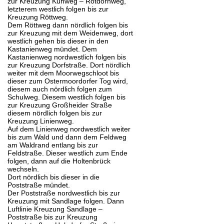
zur Kreuzung Kuhweg – Rotdornweg,
letzterem westlich folgen bis zur
Kreuzung Röttweg.
Dem Röttweg dann nördlich folgen bis
zur Kreuzung mit dem Weidenweg, dort
westlich gehen bis dieser in den
Kastanienweg mündet. Dem
Kastanienweg nordwestlich folgen bis
zur Kreuzung Dorfstraße. Dort nördlich
weiter mit dem Moorwegschloot bis
dieser zum Ostermoordorfer Tog wird,
diesem auch nördlich folgen zum
Schulweg. Diesem westlich folgen bis
zur Kreuzung Großheider Straße
diesem nördlich folgen bis zur
Kreuzung Linienweg.
Auf dem Linienweg nordwestlich weiter
bis zum Wald und dann dem Feldweg
am Waldrand entlang bis zur
Feldstraße. Dieser westlich zum Ende
folgen, dann auf die Holtenbrück
wechseln.
Dort nördlich bis dieser in die
Poststraße mündet.
Der Poststraße nordwestlich bis zur
Kreuzung mit Sandlage folgen. Dann
Luftlinie Kreuzung Sandlage –
Poststraße bis zur Kreuzung