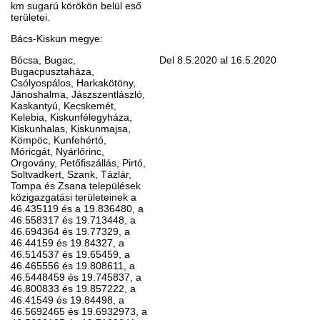
km sugarú körökön belül eső
területei.
Bács-Kiskun megye:
Bócsa, Bugac,
Del 8.5.2020 al 16.5.2020
Bugacpusztaháza,
Csólyospálos, Harkakötöny,
Jánoshalma, Jászszentlászló,
Kaskantyú, Kecskemét,
Kelebia, Kiskunfélegyháza,
Kiskunhalas, Kiskunmajsa,
Kömpöc, Kunfehértó,
Móricgát, Nyárlőrinc,
Orgovány, Petőfiszállás, Pirtó,
Soltvadkert, Szank, Tázlár,
Tompa és Zsana települések
közigazgatási területeinek a
46.435119 és a 19.836480, a
46.558317 és 19.713448, a
46.694364 és 19.77329, a
46.44159 és 19.84327, a
46.514537 és 19.65459, a
46.465556 és 19.808611, a
46.5448459 és 19.745837, a
46.800833 és 19.857222, a
46.41549 és 19.84498, a
46.5692465 és 19.6932973, a