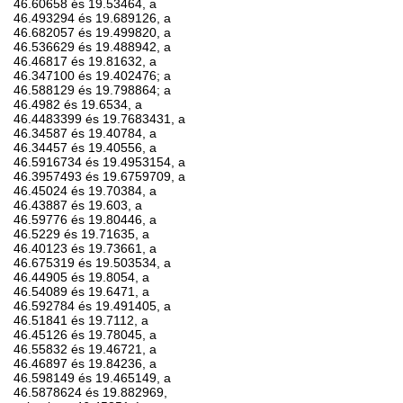
46.60658 és 19.53464, a
46.493294 és 19.689126, a
46.682057 és 19.499820, a
46.536629 és 19.488942, a
46.46817 és 19.81632, a
46.347100 és 19.402476; a
46.588129 és 19.798864; a
46.4982 és 19.6534, a
46.4483399 és 19.7683431, a
46.34587 és 19.40784, a
46.34457 és 19.40556, a
46.5916734 és 19.4953154, a
46.3957493 és 19.6759709, a
46.45024 és 19.70384, a
46.43887 és 19.603, a
46.59776 és 19.80446, a
46.5229 és 19.71635, a
46.40123 és 19.73661, a
46.675319 és 19.503534, a
46.44905 és 19.8054, a
46.54089 és 19.6471, a
46.592784 és 19.491405, a
46.51841 és 19.7112, a
46.45126 és 19.78045, a
46.55832 és 19.46721, a
46.46897 és 19.84236, a
46.598149 és 19.465149, a
46.5878624 és 19.882969,