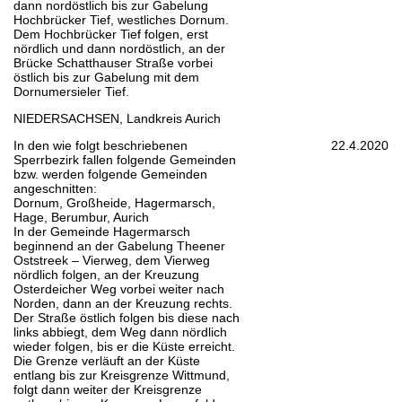
dann nordöstlich bis zur Gabelung
Hochbrücker Tief, westliches Dornum.
Dem Hochbrücker Tief folgen, erst
nördlich und dann nordöstlich, an der
Brücke Schatthauser Straße vorbei
östlich bis zur Gabelung mit dem
Dornumersieler Tief.
NIEDERSACHSEN, Landkreis Aurich
In den wie folgt beschriebenen
22.4.2020
Sperrbezirk fallen folgende Gemeinden
bzw. werden folgende Gemeinden
angeschnitten:
Dornum, Großheide, Hagermarsch,
Hage, Berumbur, Aurich
In der Gemeinde Hagermarsch
beginnend an der Gabelung Theener
Oststreek – Vierweg, dem Vierweg
nördlich folgen, an der Kreuzung
Osterdeicher Weg vorbei weiter nach
Norden, dann an der Kreuzung rechts.
Der Straße östlich folgen bis diese nach
links abbiegt, dem Weg dann nördlich
wieder folgen, bis er die Küste erreicht.
Die Grenze verläuft an der Küste
entlang bis zur Kreisgrenze Wittmund,
folgt dann weiter der Kreisgrenze