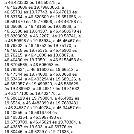
a 46.423333 és 19.850278, a
46.4528606 és 19.79683053, a
46.65701 és 19.77743, a 46.47019 és
19.83754, a 46.520509 és 19.651656, a
46.581470 és 19.770906, a 46.46758 és
19.85086, a 46.49169 és 19.68988, a
46.51590 és 19.64387, a 46.4608579 és
19.8303092, a 46.22671 és 19.58741, a
a 46.50898 és 19.63934, a 46.46467 és
19.76302, a 46.46752 és 19.75170, a
46.46515 és 19.75375, a 46.46900 és
19.76215, a 46.41600 és 19.6807, a
46.40430 és 19.73591, a 46.5158453 és
19.6704565, a 46.606053 és
19.788634, a 46.61600 és 19.66512, a
46.47344 és 19.74689, a 46.60658 és
19.53464, a 46.493294 és 19.689126, a
46.682057 és 19.499820, a 46.536629
és 19.488942, a 46.46817 és 19.81632,
a 46.347100 és 19.402476; a
46.588129 és 19.798864, a 46.4982 és
19.6534, a 46.4483399 és 19.7683431,
a 46.34587 és 19.40784, a 46.34457 és
19.40556, a 46.5916734 és
19.4953154, a 46.3957493 és
19.6759709, a 46.45024 és 19.70384, a
46.43887 és 19.603, a 46.59776 és
19.80446, a 46.5229 és 19.71635, a