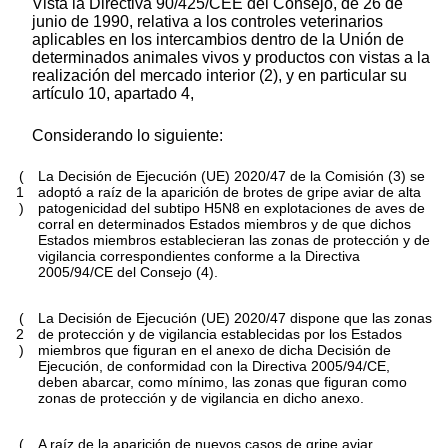
Vista la Directiva 90/425/CEE del Consejo, de 26 de
junio de 1990, relativa a los controles veterinarios
aplicables en los intercambios dentro de la Unión de
determinados animales vivos y productos con vistas a la
realización del mercado interior (2), y en particular su
artículo 10, apartado 4,
Considerando lo siguiente:
(
La Decisión de Ejecución (UE) 2020/47 de la Comisión (3) se
1
adoptó a raíz de la aparición de brotes de gripe aviar de alta
)
patogenicidad del subtipo H5N8 en explotaciones de aves de
corral en determinados Estados miembros y de que dichos
Estados miembros establecieran las zonas de protección y de
vigilancia correspondientes conforme a la Directiva
2005/94/CE del Consejo (4).
(
La Decisión de Ejecución (UE) 2020/47 dispone que las zonas
2
de protección y de vigilancia establecidas por los Estados
)
miembros que figuran en el anexo de dicha Decisión de
Ejecución, de conformidad con la Directiva 2005/94/CE,
deben abarcar, como mínimo, las zonas que figuran como
zonas de protección y de vigilancia en dicho anexo.
(
A raíz de la aparición de nuevos casos de gripe aviar