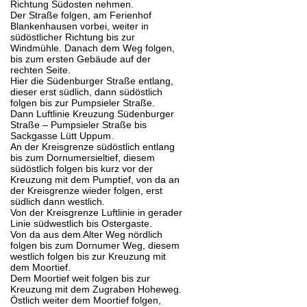
Richtung Südosten nehmen.
Der Straße folgen, am Ferienhof
Blankenhausen vorbei, weiter in
südöstlicher Richtung bis zur
Windmühle. Danach dem Weg folgen,
bis zum ersten Gebäude auf der
rechten Seite.
Hier die Südenburger Straße entlang,
dieser erst südlich, dann südöstlich
folgen bis zur Pumpsieler Straße.
Dann Luftlinie Kreuzung Südenburger
Straße – Pumpsieler Straße bis
Sackgasse Lütt Uppum.
An der Kreisgrenze südöstlich entlang
bis zum Dornumersieltief, diesem
südöstlich folgen bis kurz vor der
Kreuzung mit dem Pumptief, von da an
der Kreisgrenze wieder folgen, erst
südlich dann westlich.
Von der Kreisgrenze Luftlinie in gerader
Linie südwestlich bis Ostergaste.
Von da aus dem Alter Weg nördlich
folgen bis zum Dornumer Weg, diesem
westlich folgen bis zur Kreuzung mit
dem Moortief.
Dem Moortief weit folgen bis zur
Kreuzung mit dem Zugraben Hoheweg.
Östlich weiter dem Moortief folgen,