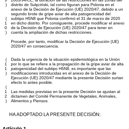
9
2005/94/CE, la duración de las restricciones en las zonas del
)
distrito de Sulęciński, tal como figuran para Polonia en el
anexo de la Decisión de Ejecución (UE) 2020/47, debido a un
segundo brote de gripe aviar de alta patogenicidad del
(
subtipo H5N8 que Polonia confirmó el 31 de marzo de 2020
1
en dicho distrito. Por consiguiente, procede modificar el anexo
0
de la Decisión de Ejecución (UE) 2020/47 para tener en
)
cuenta la ampliación de dichas restricciones.
Procede, por tanto, modificar la Decisión de Ejecución (UE)
2020/47 en consecuencia.
(
Dada la urgencia de la situación epidemiológica en la Unión
1
por lo que se refiere a la propagación de la gripe aviar de alta
1
patogenicidad del subtipo H5N8, es importante que las
)
modificaciones introducidas en el anexo de la Decisión de
Ejecución (UE) 2020/47 mediante la presente Decisión surtan
efecto lo antes posible.
(
1
Las medidas previstas en la presente Decisión se ajustan al
2
dictamen del Comité Permanente de Vegetales, Animales,
)
Alimentos y Piensos.
HA ADOPTADO LA PRESENTE DECISIÓN:
Artículo 1