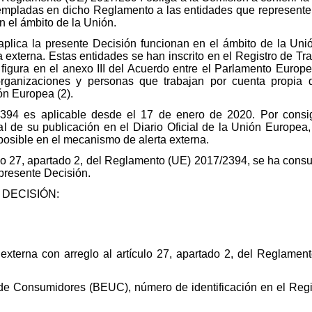
templadas en dicho Reglamento a las entidades que represente
n el ámbito de la Unión.
aplica la presente Decisión funcionan en el ámbito de la Uni
a externa. Estas entidades se han inscrito en el Registro de T
 figura en el anexo III del Acuerdo entre el Parlamento Europe
organizaciones y personas que trabajan por cuenta propia q
ión Europea (2).
394 es aplicable desde el 17 de enero de 2020. Por consig
e al de su publicación en el Diario Oficial de la Unión Europea
 posible en el mecanismo de alerta externa.
ulo 27, apartado 2, del Reglamento (UE) 2017/2394, se ha cons
 presente Decisión.
DECISIÓN:
a externa con arreglo al artículo 27, apartado 2, del Reglame
de Consumidores (BEUC), número de identificación en el Regi