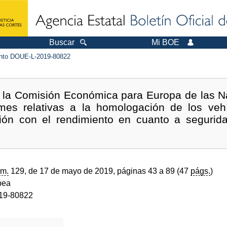
Buscar
Mi BOE
to DOUE-L-2019-80822
 la Comisión Económica para Europa de las 
rmes relativas a la homologación de los ve
ión con el rendimiento en cuanto a segurida
m.
129, de 17 de mayo de 2019, páginas 43 a 89 (47
págs.
)
pea
19-80822