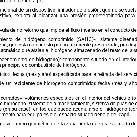
to, se entenderá por:
uncional de un dispositivo limitador de presión, que no se vuel
sitivo, explota al alcanzar una presión predeterminada para 
vula de no retorno que impide el flujo inverso en el conducto de
ento de hidrógeno comprimido (SAHC)»: sistema diseñad
no, que está compuesto por un recipiente presurizado, por dispo
 automático que aíslan el hidrógeno almacenado del resto del si
acenamiento de hidrógeno): componente situado en el interio
principal de combustible de hidrógeno.
cio»: fecha (mes y año) especificada para la retirada del servic
de un recipiente de hidrógeno comprimido): fecha (mes y añ
errados»: volúmenes especiales en el interior del vehículo (o 
 de hidrógeno (sistema de almacenamiento, sistema de pilas de 
as (en su caso), en los que puede acumularse el hidrógeno (con
timento para equipajes o el espacio situado debajo del capó.
as»: centro geométrico de la zona por la que es evacuado del 