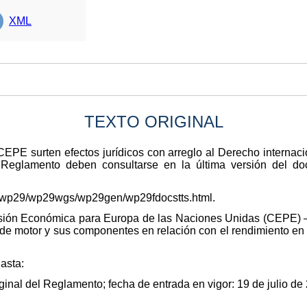
XML
TEXTO ORIGINAL
 CEPE surten efectos jurídicos con arreglo al Derecho internaci
 Reglamento deben consultarse en la última versión del d
n/wp29/wp29wgs/wp29gen/wp29fdocstts.html.
sión Económica para Europa de las Naciones Unidas (CEPE) —
 de motor y sus componentes en relación con el rendimiento en 
hasta:
iginal del Reglamento; fecha de entrada en vigor: 19 de julio de