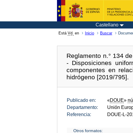
Castellano
Está
Vd.
en
Inicio
Buscar
Documen
Reglamento n.° 134 de
- Disposiciones unifo
componentes en relac
hidrógeno [2019/795].
Publicado en:
«
DOUE
»
nú
Departamento:
Unión Euro
Referencia:
DOUE-L-20
Otros formatos: