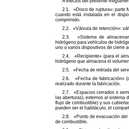
A efectos del presente Reglamen
2.1. «Disco de ruptura»: parte f
cuando está instalada en el dispo
comprimido.
2.2. «Válvula de retención»: vál
2.3. «Sistema de almacenami
hidrógeno para vehículos de hidróge
uno o varios dispositivos de cierre
2.4. «Recipiente» (para el alm
hidrógeno que almacena el volumen 
2.5. «Fecha de retirada del servi
2.6. «Fecha de fabricación» (
realizado durante la fabricación.
2.7. «Espacios cerrados o semic
las aberturas), externos al sistema
flujo de combustible) y sus cubiert
pueden ser el habitáculo, el compar
2.8. «Punto de evacuación del g
de combustible.