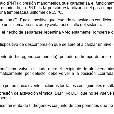
jo (PNT)»: presión manométrica que caracteriza el funcionami
comprimido, la PNT es la presión estabilizada del gas compri
una temperatura uniforme de 15 °C.
presión (DLP)»: dispositivo que, cuando se activa en condicion
de un sistema presurizado y evitar así el fallo del sistema.
 el hecho de separarse repentina y violentamente, romperse o
ispositivo de descompresión que se abre al alcanzar un nivel
ente de hidrógeno comprimido): período de tiempo durante el c
mático»: válvula situada entre el recipiente de almacenamien
máticamente; por defecto, debe volver a la posición «cerra
o por un único evento, incluidos los fallos consiguientes result
presión de activación térmica (DLPT)»: DLP que no se vuelve a 
aseoso.
cenamiento de hidrógeno»: conjunto de componentes que no di