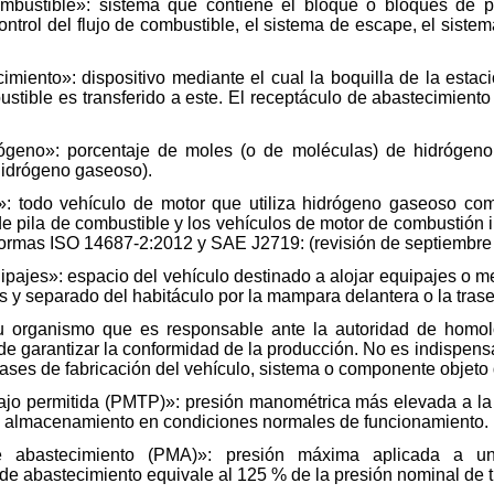
bustible»: sistema que contiene el bloque o bloques de pi
control del flujo de combustible, el sistema de escape, el siste
iento»: dispositivo mediante el cual la boquilla de la estac
ustible es transferido a este. El receptáculo de abastecimiento 
geno»: porcentaje de moles (o de moléculas) de hidrógeno
hidrógeno gaseoso).
: todo vehículo de motor que utiliza hidrógeno gaseoso co
 de pila de combustible y los vehículos de motor de combustión 
 normas ISO 14687-2:2012 y SAE J2719: (revisión de septiembre
ajes»: espacio del vehículo destinado a alojar equipajes o mer
es y separado del habitáculo por la mampara delantera o la trase
 organismo que es responsable ante la autoridad de homol
de garantizar la conformidad de la producción. No es indispen
 fases de fabricación del vehículo, sistema o componente objet
jo permitida (PMTP)»: presión manométrica más elevada a la 
de almacenamiento en condiciones normales de funcionamiento.
bastecimiento (PMA)»: presión máxima aplicada a un 
e abastecimiento equivale al 125 % de la presión nominal de t