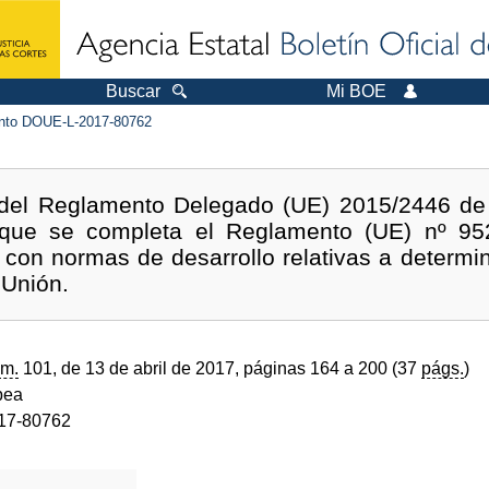
Buscar
Mi BOE
to DOUE-L-2017-80762
 del Reglamento Delegado (UE) 2015/2446 de
l que se completa el Reglamento (UE) nº 95
con normas de desarrollo relativas a determi
 Unión.
m.
101, de 13 de abril de 2017, páginas 164 a 200 (37
págs.
)
pea
17-80762