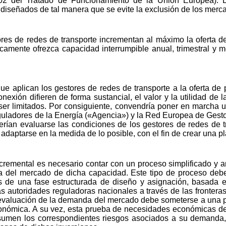
 102 del Tratado de Funcionamiento de la Unión Europea).
diseñados de tal manera que se evite la exclusión de los merc
tores de redes de transporte incrementan al máximo la oferta d
camente ofrezca capacidad interrumpible anual, trimestral y
que aplican los gestores de redes de transporte a la oferta d
exión difieren de forma sustancial, el valor y la utilidad de
ser limitados. Por consiguiente, convendría poner en marcha un
uladores de la Energía («Agencia») y la Red Europea de Gest
ían evaluarse las condiciones de los gestores de redes de tr
daptarse en la medida de lo posible, con el fin de crear una p
cremental es necesario contar con un proceso simplificado y a
a del mercado de dicha capacidad. Este tipo de proceso debe
 de una fase estructurada de diseño y asignación, basada e
as autoridades reguladoras nacionales a través de las frontera
a evaluación de la demanda del mercado debe someterse a una
económica. A su vez, esta prueba de necesidades económicas de
men los correspondientes riesgos asociados a su demanda, c