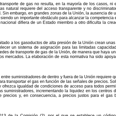
transporte de gas no resulta, en la mayoría de los casos, ni e
 natural requiere del acceso transparente y no discriminatori
ed. Sin embargo, en grandes zonas de la Unión, la ausencia de u
 siendo un importante obstáculo para alcanzar la competencia 
nacional difiera de un Estado miembro a otro dificulta la crea
limitado a los gasoductos de alta presión de la Unión crean un
blecer un sistema de asignación para las limitadas capacidad
s redes de transporte de gas de la Unión, de manera que haya u
los mercados. La elaboración de esta normativa ha sido apoy
 entre suministradores de dentro y fuera de la Unión requiere 
ara transportar el gas en función de las señales de precios. So
 ofrezca igualdad de condiciones de acceso para todos permitir
ás suministradores, incrementando la liquidez en los centros 
e precios y, en consecuencia, a precios justos para el gas b
013 de la Comisión (2), por el que se establece un códig