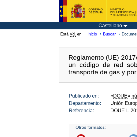
Castellano
Está
Vd.
en
Inicio
Buscar
Documen
Reglamento (UE) 2017/
un código de red so
transporte de gas y po
Publicado en:
«
DOUE
»
nú
Departamento:
Unión Euro
Referencia:
DOUE-L-20
Otros formatos: