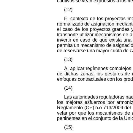
cautivos se vean expuestos a los ri
(12)
El contexto de los proyectos i
normalizado de asignación mediante 
el caso de los proyectos grandes 
transporte utilizar mecanismos de a
invertir en caso de que exista un
permita un mecanismo de asignación 
de reservarse una mayor cuota de ca
(13)
Al aplicar regímenes complejos 
de dichas zonas, los gestores de 
enfoques contractuales con los prod
(14)
Las autoridades reguladoras nac
los mejores esfuerzos por armoniz
Reglamento (CE) n.o 713/2009 del P
velar por que los mecanismos de a
pertinentes en el conjunto de la Uni
(15)