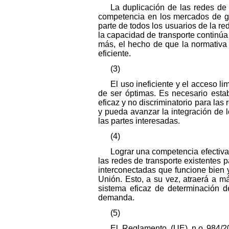
La duplicación de las redes de 
competencia en los mercados de gas
parte de todos los usuarios de la r
la capacidad de transporte continúa
más, el hecho de que la normativa 
eficiente.
(3)
El uso ineficiente y el acceso 
de ser óptimas. Es necesario esta
eficaz y no discriminatorio para la
y pueda avanzar la integración de 
las partes interesadas.
(4)
Lograr una competencia efectiva
las redes de transporte existentes p
interconectadas que funcione bien y
Unión. Esto, a su vez, atraerá a m
sistema eficaz de determinación d
demanda.
(5)
El Reglamento (UE) n.o 984/2