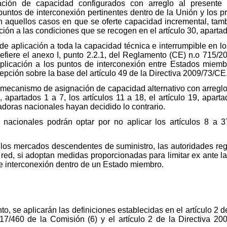
ión de capacidad configurados con arreglo al presente 
puntos de interconexión pertinentes dentro de la Unión y los 
En aquellos casos en que se oferte capacidad incremental, t
ción a las condiciones que se recogen en el artículo 30, apartad
de aplicación a toda la capacidad técnica e interrumpible en l
efiere el anexo I, punto 2.2.1, del Reglamento (CE) n.o 715/2
plicación a los puntos de interconexión entre Estados miem
ción sobre la base del artículo 49 de la Directiva 2009/73/CE
mecanismo de asignación de capacidad alternativo con arreglo a
8, apartados 1 a 7, los artículos 11 a 18, el artículo 19, aparta
doras nacionales hayan decidido lo contrario.
s nacionales podrán optar por no aplicar los artículos 8 a
de los mercados descendentes de suministro, las autoridades re
 red, si adoptan medidas proporcionadas para limitar ex ante la
de interconexión dentro de un Estado miembro.
o, se aplicarán las definiciones establecidas en el artículo 2 
17/460 de la Comisión (6) y el artículo 2 de la Directiva 20