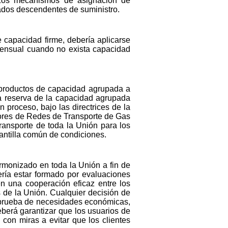
 Los mecanismos de asignación de
ados descendentes de suministro.
e capacidad firme, debería aplicarse
 mensual cuando no exista capacidad
e productos de capacidad agrupada a
 la reserva de la capacidad agrupada
 proceso, bajo las directrices de la
ores de Redes de Transporte de Gas
ansporte de toda la Unión para los
lantilla común de condiciones.
rmonizado en toda la Unión a fin de
ría estar formado por evaluaciones
n una cooperación eficaz entre los
s de la Unión. Cualquier decisión de
 prueba de necesidades económicas,
berá garantizar que los usuarios de
on miras a evitar que los clientes