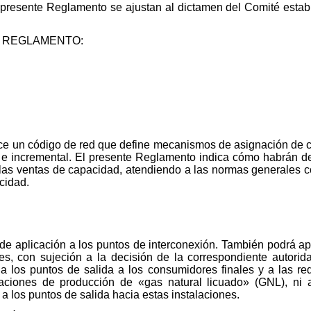
presente Reglamento se ajustan al dictamen del Comité estable
 REGLAMENTO:
ce un código de red que define mecanismos de asignación de c
 e incremental. El presente Reglamento indica cómo habrán d
r las ventas de capacidad, atendiendo a las normas generales co
cidad.
de aplicación a los puntos de interconexión. También podrá ap
es, con sujeción a la decisión de la correspondiente autorid
 los puntos de salida a los consumidores finales y a las red
laciones de producción de «gas natural licuado» (GNL), ni
a los puntos de salida hacia estas instalaciones.