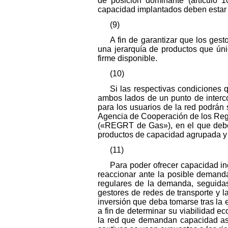
de posición dominante (artículo
capacidad implantados deben estar 
(9)
A fin de garantizar que los ges
una jerarquía de productos que úni
firme disponible.
(10)
Si las respectivas condiciones 
ambos lados de un punto de intercon
para los usuarios de la red podrán 
Agencia de Cooperación de los Reg
(«REGRT de Gas»), en el que deber
productos de capacidad agrupada y a
(11)
Para poder ofrecer capacidad in
reaccionar ante la posible demand
regulares de la demanda, seguidas
gestores de redes de transporte y l
inversión que deba tomarse tras l
a fin de determinar su viabilidad 
la red que demandan capacidad asu