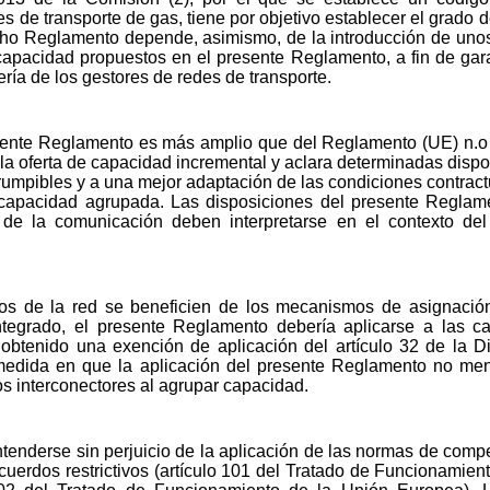
s de transporte de gas, tiene por objetivo establecer el grado 
icho Reglamento depende, asimismo, de la introducción de unos
pacidad propuestos en el presente Reglamento, a fin de garant
ería de los gestores de redes de transporte.
esente Reglamento es más amplio que del Reglamento (UE) n.o 
 la oferta de capacidad incremental y aclara determinadas disposi
rrumpibles y a una mejor adaptación de las condiciones contract
 capacidad agrupada. Las disposiciones del presente Reglame
 de la comunicación deben interpretarse en el contexto d
arios de la red se beneficien de los mecanismos de asignac
egrado, el presente Reglamento debería aplicarse a las c
 obtenido una exención de aplicación del artículo 32 de la D
medida en que la aplicación del presente Reglamento no me
os interconectores al agrupar capacidad.
enderse sin perjuicio de la aplicación de las normas de compe
 acuerdos restrictivos (artículo 101 del Tratado de Funcionamie