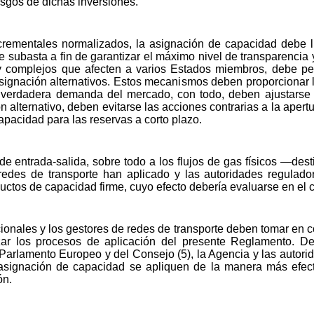
esgos de dichas inversiones.
ncrementales normalizados, la asignación de capacidad debe
subasta a fin de garantizar el máximo nivel de transparencia 
y complejos que afecten a varios Estados miembros, debe per
signación alternativos. Estos mecanismos deben proporcionar l
a verdadera demanda del mercado, con todo, deben ajustarse 
alternativo, deben evitarse las acciones contrarias a la aper
pacidad para las reservas a corto plazo.
de entrada-salida, sobre todo a los flujos de gas físicos —de
redes de transporte han aplicado y las autoridades regulado
uctos de capacidad firme, cuyo efecto debería evaluarse en el c
ionales y los gestores de redes de transporte deben tomar en c
ar los procesos de aplicación del presente Reglamento. De
arlamento Europeo y del Consejo (5), la Agencia y las autor
signación de capacidad se apliquen de la manera más efect
ón.