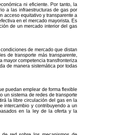
conómica ni eficiente. Por tanto, la
o a las infraestructuras de gas por
n acceso equitativo y transparente a
efectiva en el mercado mayorista. Es
ción de un mercado interior del gas
as condiciones de mercado que distan
es de transporte más transparente,
na mayor competencia transfronteriza
ada de manera sistemática por todas
que puedan emplear de forma flexible
lo un sistema de redes de transporte
á la libre circulación del gas en la
de intercambio y contribuyendo a un
asados en la ley de la oferta y la
o de red sobre los mecanismos de