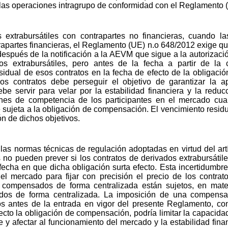
as operaciones intragrupo de conformidad con el Reglamento 
 extrabursátiles con contrapartes no financieras, cuando la
trapartes financieras, el Reglamento (UE) n.o 648/2012 exige q
 después de la notificación a la AEVM que sigue a la autoriz
s extrabursátiles, pero antes de la fecha a partir de la 
dual de esos contratos en la fecha de efecto de la obligación a
s contratos debe perseguir el objetivo de garantizar la ap
 servir para velar por la estabilidad financiera y la reduc
ones de competencia de los participantes en el mercado cu
 sujeta a la obligación de compensación. El vencimiento residua
ón de dichos objetivos.
 las normas técnicas de regulación adoptadas en virtud del ar
 no pueden prever si los contratos de derivados extrabursátil
cha en que dicha obligación surta efecto. Esta incertidumbre 
el mercado para fijar con precisión el precio de los contrat
 compensados de forma centralizada están sujetos, en mate
dos de forma centralizada. La imposición de una compensac
dos antes de la entrada en vigor del presente Reglamento, c
ecto la obligación de compensación, podría limitar la capacidad
 afectar al funcionamiento del mercado y la estabilidad financ