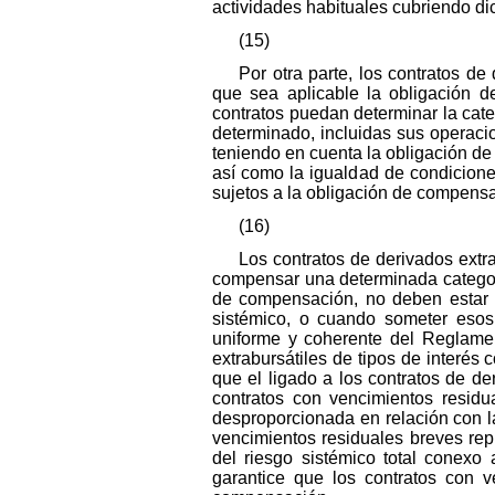
actividades habituales cubriendo d
(15)
Por otra parte, los contratos d
que sea aplicable la obligación d
contratos puedan determinar la cat
determinado, incluidas sus operaci
teniendo en cuenta la obligación de 
así como la igualdad de condicione
sujetos a la obligación de compens
(16)
Los contratos de derivados extr
compensar una determinada categoría 
de compensación, no deben estar su
sistémico, o cuando someter esos
uniforme y coherente del Reglamen
extrabursátiles de tipos de interé
que el ligado a los contratos de de
contratos con vencimientos resid
desproporcionada en relación con la
vencimientos residuales breves rep
del riesgo sistémico total conexo
garantice que los contratos con 