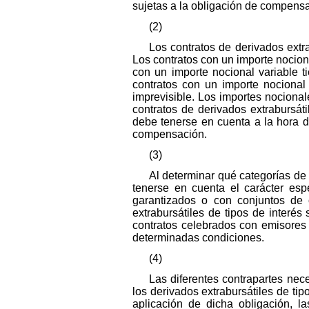
sujetas a la obligación de compens
(2)
Los contratos de derivados extra
Los contratos con un importe nociona
con un importe nocional variable t
contratos con un importe nocional
imprevisible. Los importes nocional
contratos de derivados extrabursát
debe tenerse en cuenta a la hora de
compensación.
(3)
Al determinar qué categorías de
tenerse en cuenta el carácter esp
garantizados o con conjuntos de 
extrabursátiles de tipos de interé
contratos celebrados con emisores
determinadas condiciones.
(4)
Las diferentes contrapartes nec
los derivados extrabursátiles de ti
aplicación de dicha obligación, l