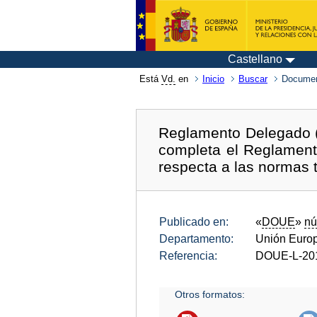
Castellano
Está
Vd.
en
Inicio
Buscar
Documen
Reglamento Delegado (
completa el Reglament
respecta a las normas 
Publicado en:
«
DOUE
»
nú
Departamento:
Unión Euro
Referencia:
DOUE-L-20
Otros formatos: