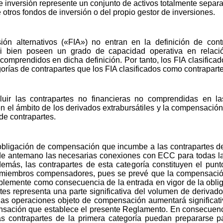
e inversión represente un conjunto de activos totalmente separa
 otros fondos de inversión o del propio gestor de inversiones.
ón alternativos («FIA») no entran en la definición de contr
i bien poseen un grado de capacidad operativa en relació
A comprendidos en dicha definición. Por tanto, los FIA clasific
orías de contrapartes que los FIA clasificados como contraparte
luir las contrapartes no financieras no comprendidas en 
n el ámbito de los derivados extrabursátiles y la compensació
de contrapartes.
 obligación de compensación que incumbe a las contrapartes de
de antemano las necesarias conexiones con ECC para todas la
emás, las contrapartes de esta categoría constituyen el pu
 miembros compensadores, pues se prevé que la compensació
ablemente como consecuencia de la entrada en vigor de la obli
tes representa una parte significativa del volumen de derivados
as operaciones objeto de compensación aumentará significativ
ensación que establece el presente Reglamento. En consecuen
s contrapartes de la primera categoría puedan prepararse 