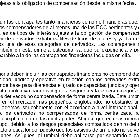
ujetas a la obligación de compensación desde la misma fecha.
ir las contrapartes tanto financieras como no financieras que,
s compensadores de al menos una de las ECC pertinentes y e
tiles de tipos de interés sujetas a la obligación de compensac
n de derivados extrabursátiles de tipos de interés y ya han
s una de esas categorías de derivados. Las contrapartes 
bién en esta primera categoría, ya que su experiencia y pr
able a la de las contrapartes financieras incluidas en ella.
oría deben incluir las contrapartes financieras no comprendida
ad jurídica y operativa en relación con los derivados extrab
r de base para diferenciar el grado de capacidad jurídica y oper
al cuantitativo para distinguir la segunda y la tercera categorí
os derivados no compensados de forma centralizada. Este umbra
es en el mercado más pequeños, englobando, no obstante, un 
 además, ser coherente con el acordado a nivel internacional p
a los derivados no compensados de forma centralizada, a
de cumplimiento de las contrapartes. Al igual que en esas norm
grupo, debido a los riesgos potenciales compartidos dentro del
rado a cada fondo, puesto que los pasivos de un fondo no se v
siones. Así pues, el umbral debe aplicarse por separado a 