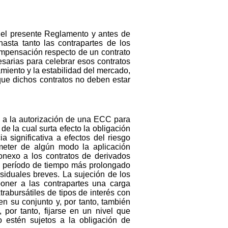
r del presente Reglamento y antes de
asta tanto las contrapartes de los
ompensación respecto de un contrato
sarias para celebrar esos contratos
miento y la estabilidad del mercado,
que dichos contratos no deben estar
ue a la autorización de una ECC para
e la cual surta efecto la obligación
 significativa a efectos del riesgo
eter de algún modo la aplicación
onexo a los contratos de derivados
un período de tiempo más prolongado
esiduales breves. La sujeción de los
oner a las contrapartes una carga
rabursátiles de tipos de interés con
n su conjunto y, por tanto, también
por tanto, fijarse en un nivel que
estén sujetos a la obligación de