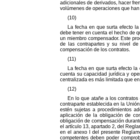
adicionales de derivados, hacer fren
volúmenes de operaciones que han 
(10)
La fecha en que surta efecto l
debe tener en cuenta el hecho de qu
un miembro compensador. Este proce
de las contrapartes y su nivel d
compensación de los contratos.
(11)
La fecha en que surta efecto la
cuenta su capacidad jurídica y ope
centralizada es más limitada que en 
(12)
En lo que atañe a los contratos 
contraparte establecida en la Unió
estén sujetas a procedimientos ade
aplicación de la obligación de co
obligación de compensación durante
el artículo 13, apartado 2, del Regl
en el anexo I del presente Reglamen
competentes deben poder comproba