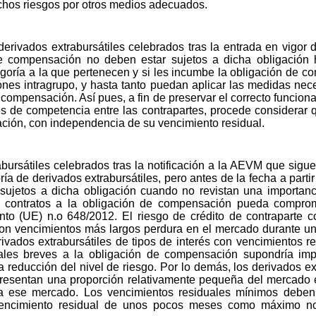
ichos riesgos por otros medios adecuados.
e derivados extrabursátiles celebrados tras la entrada en vigo
e compensación no deben estar sujetos a dicha obligación h
egoría a la que pertenecen y si les incumbe la obligación de c
ones intragrupo, y hasta tanto puedan aplicar las medidas nece
compensación. Así pues, a fin de preservar el correcto funciona
s de competencia entre las contrapartes, procede considerar 
ación, con independencia de su vencimiento residual.
abursátiles celebrados tras la notificación a la AEVM que sig
de derivados extrabursátiles, pero antes de la fecha a partir d
jetos a dicha obligación cuando no revistan una importancia
 contratos a la obligación de compensación pueda comprom
to (UE) n.o 648/2012. El riesgo de crédito de contraparte c
s con vencimientos más largos perdura en el mercado durante 
rivados extrabursátiles de tipos de interés con vencimientos r
uales breves a la obligación de compensación supondría imp
 reducción del nivel de riesgo. Por lo demás, los derivados ext
resentan una proporción relativamente pequeña del mercado e
 a ese mercado. Los vencimientos residuales mínimos deben, 
vencimiento residual de unos pocos meses como máximo no 