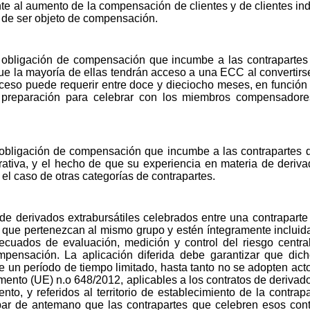
te al aumento de la compensación de clientes y de clientes indi
de ser objeto de compensación.
a obligación de compensación que incumbe a las contrapartes 
e la mayoría de ellas tendrán acceso a una ECC al convertirse 
so puede requerir entre doce y dieciocho meses, en función d
e preparación para celebrar con los miembros compensadore
 obligación de compensación que incumbe a las contrapartes d
rativa, y el hecho de que su experiencia en materia de deriv
el caso de otras categorías de contrapartes.
de derivados extrabursátiles celebrados entre una contraparte 
n que pertenezcan al mismo grupo y estén íntegramente incluid
cuados de evaluación, medición y control del riesgo central
mpensación. La aplicación diferida debe garantizar que dich
 un período de tiempo limitado, hasta tanto no se adopten act
amento (UE) n.o 648/2012, aplicables a los contratos de derivad
to, y referidos al territorio de establecimiento de la contrapa
r de antemano que las contrapartes que celebren esos cont