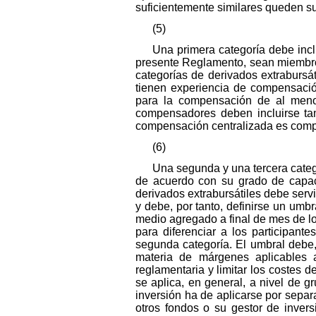
suficientemente similares queden s
(5)
Una primera categoría debe inclu
presente Reglamento, sean miembro
categorías de derivados extrabursá
tienen experiencia de compensació
para la compensación de al meno
compensadores deben incluirse tam
compensación centralizada es compar
(6)
Una segunda y una tercera categ
de acuerdo con su grado de capacid
derivados extrabursátiles debe servi
y debe, por tanto, definirse un umbr
medio agregado a final de mes de l
para diferenciar a los participant
segunda categoría. El umbral debe,
materia de márgenes aplicables 
reglamentaria y limitar los costes 
se aplica, en general, a nivel de 
inversión ha de aplicarse por sepa
otros fondos o su gestor de inver