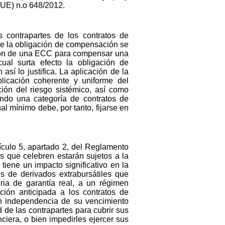
(UE) n.o 648/2012.
s contrapartes de los contratos de
ue la obligación de compensación se
ación de una ECC para compensar una
cual surta efecto la obligación de
sí lo justifica. La aplicación de la
licación coherente y uniforme del
ción del riesgo sistémico, así como
ando una categoría de contratos de
l mínimo debe, por tanto, fijarse en
tículo 5, apartado 2, del Reglamento
es que celebren estarán sujetos a la
tiene un impacto significativo en la
os de derivados extrabursátiles que
ria de garantía real, a un régimen
ión anticipada a los contratos de
on independencia de su vencimiento
 de las contrapartes para cubrir sus
iera, o bien impedirles ejercer sus