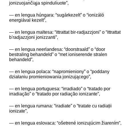
jonizuojančiąja spinduliuote”,
— en lengua húngara: “sugárkezelt” o “ionizáló
energiával kezelt”,
— en lengua maltesa: “ittrattat bir-radjazzjoni” o “ittrattat
b'radjazzjoni jonizzanti”,
— en lengua neerlandesa: “doorstraald” o “door
bestraling behandeld” o “met ioniserende stralen
behandeld”,
— en lengua polaca: “napromieniony” o “poddany
działaniu promieniowania jonizującego”,
— en lengua portuguesa: “irradiado” o “tratado por
irradiação” o “tratado por radiação ionizante”,
— en lengua rumana: “iradiate” o “tratate cu radiații
ionizate”,
— en lengua eslovaca: “ošetrené ionizujúcim žiarením”,