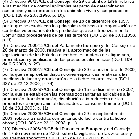
(4) Directiva 96/23/CE del Consejo, de 29 de abril de 1996, relativa
a las medidas de control aplicables respecto de determinadas
sustancias y sus residuos en los animales vivos y sus productos
(DO L 125 de 23.5.1996, p. 10).
(5) Directiva 97/78/CE del Consejo, de 18 de diciembre de 1997,
por la que se establecen los principios relativos a la organización de
controles veterinarios de los productos que se introduzcan en la
Comunidad procedentes de países terceros (DO L 24 de 30.1.1998,
p. 9).
(6) Directiva 2000/13/CE del Parlamento Europeo y del Consejo, de
20 de marzo de 2000, relativa a la aproximación de las
legislaciones de los Estados miembros en materia de etiquetado,
presentación y publicidad de los productos alimenticios (DO L 109
de 6.5.2000, p. 29).
(7) Directiva 2000/75/CE del Consejo, de 20 de noviembre de 2000,
por la que se aprueban disposiciones específicas relativas a las
medidas de lucha y erradicación de la fiebre catarral ovina (DO L
327 de 22.12.2000, p. 74).
(8) Directiva 2002/99/CE del Consejo, de 16 de diciembre de 2002,
por la que se establecen las normas zoosanitarias aplicables a la
producción, transformación, distribución e introducción de los
productos de origen animal destinados al consumo humano (DO L
18 de 23.1.2003, p. 11).
(9) Directiva 2003/85/CE del Consejo, de 29 de septiembre de
2003, relativa a medidas comunitarias de lucha contra la fiebre
aftosa (DO L 306 de 22.11.2003, p. 1).
(10) Directiva 2003/99/CE del Parlamento Europeo y del Consejo,
de 17 de noviembre de 2003, sobre la vigilancia de las zoonosis y
los agentes zoonóticos (DO L 325 de 12.12.2003, p. 31).