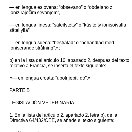
— en lengua eslovena: “obsevano” o “obdelano z
ionizirajočim sevanjem”,
— en lengua finesa: “säteilytetty” o “käsitelty ionisoivalla
säteilyllä”,
— en lengua sueca: “bestrålad” o “behandlad med
joniserande strålning”.»;
b) en la lista del artículo 10, apartado 2, después del texto
relativo a Francia, se inserta el texto siguiente:
«— en lengua croata: “upotrijebiti do”,».
PARTE B
LEGISLACIÓN VETERINARIA
1. En la lista del artículo 2, apartado 2, letra p), de la
Directiva 64/432/CEE, se añade el texto siguiente: