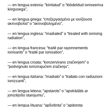
— en lengua estonia: “kiiritatud” o “töödeldud ioniseeriva
kiirgusega”,
— en lengua griega: “επεξεργασμένο με ιονίζουσα
ακτινοβολία” o “ακτινοβολημένο”,
— en lengua inglesa: “irradiated” o “treated with ionising
radiation”,
— en lengua francesa: “traité par rayonnements
ionisants” o “traité par ionisation”,
— en lengua croata: “konzervirano zračenjem” o
“podvrgnuto ionizirajućem zračenju”,
— en lengua italiana: “irradiato” o “trattato con radiazioni
ionizzanti”,
— en lengua letona: “apstarots” o “apstrādāts ar
jonizējošo starojumu”,
— en lengua lituana: “apšvitinta” o “apdorota