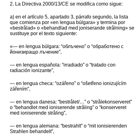
2. La Directiva 2000/13/CE se modifica como sigue:
a) en el artículo 5, apartado 3, párrafo segundo, la lista
que comienza por «en lengua búlgara» y termina por
«bestrålad» o «behandlad med joniserande strålning» se
sustituye por el texto siguiente:
«— en lengua búlgara: “облъчено” o “обработено с
йонизиращо лъчение”,
— en lengua española: “irradiado” o “tratado con
radiación ionizante”,
— en lengua checa: “ozářeno” o “ošetřeno ionizujícím
zářením”,
— en lengua danesa: “bestrålet/…” o “strålekonserveret”
o “behandlet med ioniserende stråling” o “konserveret
med ioniserende stråling”,
— en lengua alemana: “bestrahlt” o “mit ionisierenden
Strahlen behandelt”,