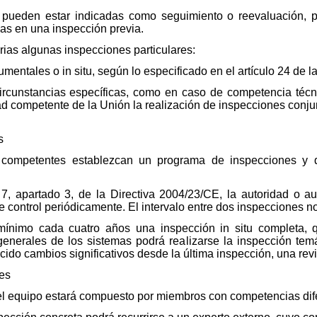
 pueden estar indicadas como seguimiento o reevaluación, p
as en una inspección previa.
ias algunas inspecciones particulares:
mentales o in situ, según lo especificado en el artículo 24 de l
circunstancias específicas, como en caso de competencia técn
d competente de la Unión la realización de inspecciones conjunt
s
 competentes establezcan un programa de inspecciones y d
 7, apartado 3, de la Directiva 2004/23/CE, la autoridad o a
 control periódicamente. El intervalo entre dos inspecciones no
ínimo cada cuatro años una inspección in situ completa, 
generales de los sistemas podrá realizarse la inspección te
ducido cambios significativos desde la última inspección, una re
nes
, el equipo estará compuesto por miembros con competencias dif