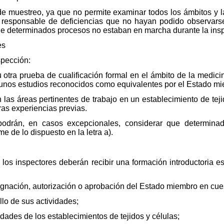
de muestreo, ya que no permite examinar todos los ámbitos y l
 responsable de deficiencias que no hayan podido observarse 
que determinados procesos no estaban en marcha durante la ins
es
spección:
 u otra prueba de cualificación formal en el ámbito de la medici
 unos estudios reconocidos como equivalentes por el Estado mi
n las áreas pertinentes de trabajo en un establecimiento de tej
ras experiencias previas.
podrán, en casos excepcionales, considerar que determina
e de lo dispuesto en la letra a).
 los inspectores deberán recibir una formación introductoria e
ignación, autorización o aprobación del Estado miembro en cue
llo de sus actividades;
idades de los establecimientos de tejidos y células;