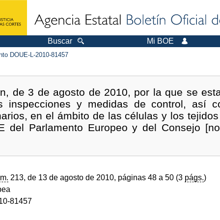
Buscar
Mi BOE
to DOUE-L-2010-81457
n, de 3 de agosto de 2010, por la que se esta
as inspecciones y medidas de control, así c
narios, en el ámbito de las células y los tejid
CE del Parlamento Europeo y del Consejo [no
m.
213, de 13 de agosto de 2010, páginas 48 a 50 (3
págs.
)
pea
10-81457