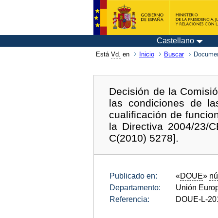
Castellano
Está
Vd.
en
Inicio
Buscar
Documen
Decisión de la Comisió
las condiciones de l
cualificación de funcio
la Directiva 2004/23/
C(2010) 5278].
Publicado en:
«
DOUE
»
nú
Departamento:
Unión Euro
Referencia:
DOUE-L-20