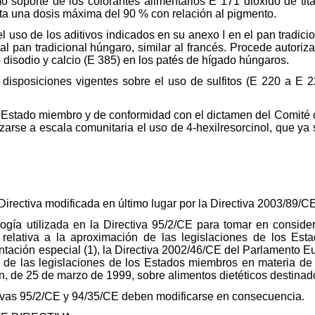
mo soporte de los colorantes alimentarios E 171 dióxido de ti
ta una dosis máxima del 90 % con relación al pigmento.
el uso de los aditivos indicados en su anexo I en el pan tradici
l pan tradicional húngaro, similar al francés. Procede autoriza
disodio y calcio (E 385) en los patés de hígado húngaros.
s disposiciones vigentes sobre el uso de sulfitos (E 220 a E 
un Estado miembro y de conformidad con el dictamen del Comité 
arse a escala comunitaria el uso de 4‑hexilresorcinol, que ya 
.
 Directiva modificada en último lugar por la Directiva 2003/89/C
ogía utilizada en la Directiva 95/2/CE para tomar en conside
elativa a la aproximación de las legislaciones de los Est
ntación especial (1), la Directiva 2002/46/CE del Parlamento E
n de las legislaciones de los Estados miembros en materia de 
, de 25 de marzo de 1999, sobre alimentos dietéticos destinad
ctivas 95/2/CE y 94/35/CE deben modificarse en consecuencia.