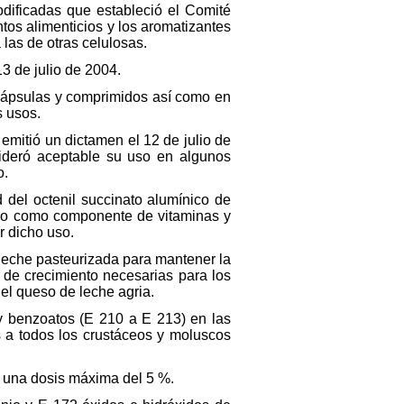
odificadas que estableció el Comité
ntos alimenticios y los aromatizantes
las de otras celulosas.
13 de julio de 2004.
 cápsulas y comprimidos así como en
s usos.
 emitió un dictamen el 12 de julio de
sideró aceptable su uso en algunos
o.
d del octenil succinato alumínico de
ivo como componente de vitaminas y
r dicho uso.
 leche pasteurizada para mantener la
 de crecimiento necesarias para los
el queso de leche agria.
 y benzoatos (E 210 a E 213) en las
s a todos los crustáceos y moluscos
a una dosis máxima del 5 %.