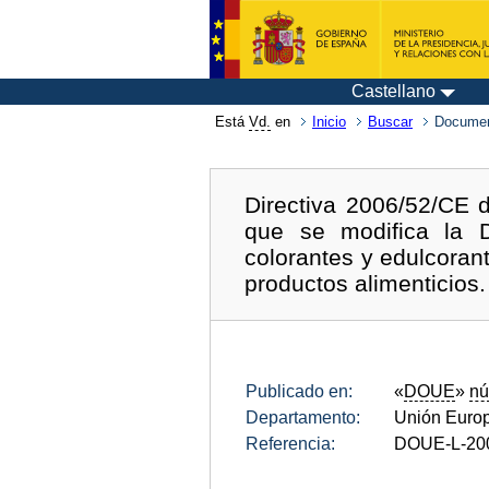
Castellano
Está
Vd.
en
Inicio
Buscar
Documen
Directiva 2006/52/CE 
que se modifica la Di
colorantes y edulcorant
productos alimenticios.
Publicado en:
«
DOUE
»
nú
Departamento:
Unión Euro
Referencia:
DOUE-L-20