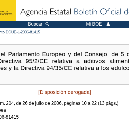
Buscar
Mi BOE
to DOUE-L-2006-81415
del Parlamento Europeo y del Consejo, de 5 de
rectiva 95/2/CE relativa a aditivos aliment
es y la Directiva 94/35/CE relativa a los edulco
[Disposición derogada]
m.
204, de 26 de julio de 2006, páginas 10 a 22 (13
págs.
)
pea
06-81415