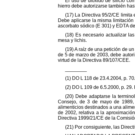
El uso de dióxido de silicio co
hierro debe autorizarse también has
(17) La Directiva 95/2/CE limita 
Debe aplicarse la misma limitación a
ascorbato sódico (E 301) y EDTA de 
(18) Es necesario actualizar la
mesa y lichis.
(19) A raíz de una petición de 
de 5 de marzo de 2003, debe autoriz
virtud de la Directiva 89/107/CEE.
________
(1) DO L 118 de 23.4.2004, p. 70
(2) DO L 109 de 6.5.2000, p. 29.
(20) Debe adaptarse la terminol
Consejo, de 3 de mayo de 1989, r
alimenticios destinados a una alime
de 2002, relativa a la aproximació
Directiva 1999/21/CE de la Comisión
(21) Por consiguiente, las Dire