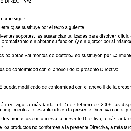
 DIRECTIVA:
a como sigue:
 letra c) se sustituye por el texto siguiente:
olventes soportes, las sustancias utilizadas para disolver, diluir
 aromatizante sin alterar su función (y sin ejercer por sí mismo
;».
, las palabras «alimentos de destete» se sustituyen por «alime
s de conformidad con el anexo I de la presente Directiva.
E queda modificado de conformidad con el anexo II de la presen
n en vigor a más tardar el 15 de febrero de 2008 las dispo
cumplimento a lo establecido en la presente Directiva con el pr
de los productos conformes a la presente Directiva, a más tardar
de los productos no conformes a la presente Directiva, a más tar