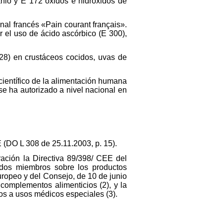
tanio y E 172 óxidos e hidróxidos de
onal francés «Pain courant français».
r el uso de ácido ascórbico (E 300),
228) en crustáceos cocidos, uvas de
científico de la alimentación humana
se ha autorizado a nivel nacional en
E (DO L 308 de 25.11.2003, p. 15).
ración la Directiva 89/398/ CEE del
ados miembros sobre los productos
uropeo y del Consejo, de 10 de junio
complementos alimenticios (2), y la
os a usos médicos especiales (3).