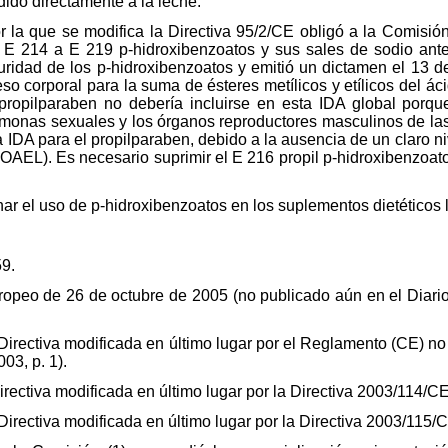
adido directamente a la leche.
r la que se modifica la Directiva 95/2/CE obligó a la Comisió
s E 214 a E 219 p-hidroxibenzoatos y sus sales de sodio ant
guridad de los p-hidroxibenzoatos y emitió un dictamen el 13 d
o corporal para la suma de ésteres metílicos y etílicos del ác
ropilparaben no debería incluirse en esta IDA global porque
ormonas sexuales y los órganos reproductores masculinos de la
DA para el propilparaben, debido a la ausencia de un claro ni
NOAEL). Es necesario suprimir el E 216 propil p-hidroxibenzoato
r el uso de p‑hidroxibenzoatos en los suplementos dietéticos l
59.
opeo de 26 de octubre de 2005 (no publicado aún en el Diario 
. Directiva modificada en último lugar por el Reglamento (CE)
03, p. 1).
irectiva modificada en último lugar por la Directiva 2003/114/C
 Directiva modificada en último lugar por la Directiva 2003/115/