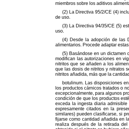
miembros sobre los aditivos aliment
(2) La Directiva 95/2/CE (4) inc
de uso.
(3) La Directiva 94/35/CE (5) e
uso.
(4) Desde la adopción de las 
alimentarios. Procede adaptar estas
(5) Basándose en un dictamen d
modifican las autorizaciones en vig
nitritos que se añaden a los alime
que las dosis de nitritos y nitrato
nitritos añadida, más que la cantidad
botulinum. Las disposiciones e
los productos cárnicos tratados o 
excepcionalmente, para algunos pro
condición de que los productos est
exceda la ingesta diaria admisible
expresamente citados en la presen
similares) pueden clasificarse, si p
fijarse como cantidad añadida en la 
realiza después de la retirada del