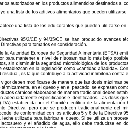
arios autorizados en los productos alimenticios destinados al
luye una lista de los aditivos alimentarios que pueden utilizar
stablece una lista de los edulcorantes que pueden utilizarse 
Directivas 95/2/CE y 94/35/CE se han producido avances téc
 Directivas para tomarlos en consideración.
e la Autoridad Europea de Seguridad Alimentaria (EFSA) emit
or para mantener el nivel de nitrosaminas lo más bajo posible
ntos, sin disminuir la seguridad microbiológica de los product
s se establezcan en la legislación como «cantidad añadida». C
 residual, es la que contribuye a la actividad inhibitoria contra e
n vigor deben modificarse de manera que las dosis máximas pe
no térmicamente, en el queso y en el pescado, se expresen com
ductos cárnicos elaborados de manera tradicional deben estab
én adecuadamente especificados e identificados. Las dosis que 
 (IDA) establecida por el Comité científico de la alimentaci
te Directiva, pero que se producen tradicionalmente del m
rocede, de conformidad con los artículos 5 y 6 de la Directiva 
leche utilizada para fabricar el queso. Si se utiliza un proces
 lactosuero y el añadido de agua, ello debe traducirse en d