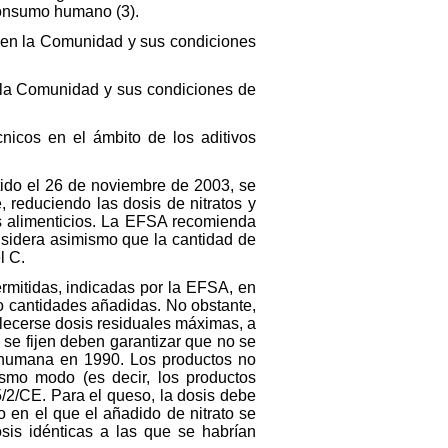
 consumo humano (3).
se en la Comunidad y sus condiciones
en la Comunidad y sus condiciones de
nicos en el ámbito de los aditivos
ido el 26 de noviembre de 2003, se
, reduciendo las dosis de nitratos y
os alimenticios. La EFSA recomienda
onsidera asimismo que la cantidad de
l C.
rmitidas, indicadas por la EFSA, en
o cantidades añadidas. No obstante,
lecerse dosis residuales máximas, a
se fijen deben garantizar que no se
ón humana en 1990. Los productos no
ismo modo (es decir, los productos
95/2/CE. Para el queso, la dosis debe
o en el que el añadido de nitrato se
osis idénticas a las que se habrían