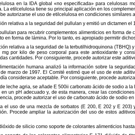
celulosa en la IDA global «no especificada» para celulosas m
. La etilcelulosa tiene su principal aplicación en los compleme
 autorizarse el uso de etilcelulosa en condiciones similares a 
ón relativa a la seguridad del pullulan y emitió un dictamen el 
pullulan para recubrir complementos alimenticios en forma de
nto en forma de lámina. Por lo tanto, es apropiado permitir dicho
ión relativa a la seguridad de la terbutilhidroquinona (TBHQ) y
 mg por kilo de peso corporal para este antioxidante y con
das cantidades. Por consiguiente, procede autorizar este aditiv
 alimentación humana analizó la información sobre la segurida
1 de marzo de 1997. El Comité estimó que el uso de este adit
ía considerarse aceptable. Por consiguiente, procede autoriza
de leche agria, se añade E 500ii carbonato ácido de sodio a la
o en un pH adecuado y, de esta manera, crear las condiciones
ncia, procede autorizar el uso de carbonato ácido de sodio en 
riza el uso de una mezcla de sorbatos (E 200, E 202 y E 203)
n. Procede ampliar la autorización del uso de estos aditivo
dióxido de silicio como soporte de colorantes alimenticios hast