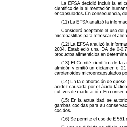
La EFSA decidió incluir la etil
científico de la alimentación humana
encapsulados. En consecuencia, debe
(11) La EFSA analizó la informaci
Consideró aceptable el uso del 
micropastillas para refrescar el alie
(12) La EFSA analizó la informac
2004. Estableció una IDA de 0‑0,7
productos alimenticios en determina
(13) El Comité científico de la
almidón y emitió un dictamen el 2
carotenoides microencapsulados pod
(14) En la elaboración de queso 
acidez causada por el ácido láctic
cultivos de maduración. En consecue
(15) En la actualidad, se auto
gambas cocidas para su conservació
cocidos.
(16) Se permite el uso de E 551 