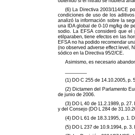
obtenido si el nitrato se hubiera añ
(6) La Directiva 2003/114/CE po
condiciones de uso de los aditivo
analizó la información sobre la se
una IDA global de 0‑10 mg/kg de pes
sodio. La EFSA consideró que el p
etilparaben, tiene efectos en las h
EFSA no ha podido recomendar una I
(no observed adverse effect level, 
sódico en la Directiva 95/2/CE.
Asimismo, es necesario abandona
________
(1) DO C 255 de 14.10.2005, p. 
(2) Dictamen del Parlamento Eur
de junio de 2006.
(3) DO L 40 de 11.2.1989, p. 27
y del Consejo (DO L 284 de 31.10.20
(4) DO L 61 de 18.3.1995, p. 1. D
(5) DO L 237 de 10.9.1994, p. 3.