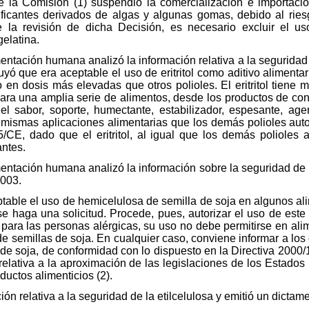
 la Comisión (1) suspendió la comercialización e importaci
lificantes derivados de algas y algunas gomas, debido al rie
la revisión de dicha Decisión, es necesario excluir el uso
gelatina.
imentación humana analizó la información relativa a la seguridad d
ó que era aceptable el uso de eritritol como aditivo alimenta
ero en dosis más elevadas que otros polioles. El eritritol tien
ra una amplia serie de alimentos, desde los productos de confi
del sabor, soporte, humectante, estabilizador, espesante, a
las mismas aplicaciones alimentarias que los demás polioles aut
5/CE, dado que el eritritol, al igual que los demás polioles 
antes.
limentación humana analizó la información sobre la seguridad de
2003.
table el uso de hemicelulosa de semilla de soja en algunos a
e haga una solicitud. Procede, pues, autorizar el uso de este
es para las personas alérgicas, su uso no debe permitirse en a
e semillas de soja. En cualquier caso, conviene informar a lo
de soja, de conformidad con lo dispuesto en la Directiva 2000
elativa a la aproximación de las legislaciones de los Estados
ductos alimenticios (2).
ón relativa a la seguridad de la etilcelulosa y emitió un dictam