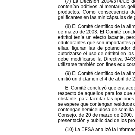
(7) La Decisión 2004/374/CE de
contenían aditivos alimentarios ge
productos. Como consecuencia de 
gelificantes en las minicápsulas de 
(8) El Comité científico de la al
de marzo de 2003. El Comité concluy
eritritol tenía un efecto laxante, p
edulcorantes que son importantes pa
ellas, figuran las de potenciador 
autorizarse el uso de eritritol en 
debe modificarse la Directiva 94/3
utilizarse también con fines edulcor
(9) El Comité científico de la a
emitió un dictamen el 4 de abril de 
El Comité concluyó que era acep
respecto de aquellos para los que s
obstante, para facilitar las opcion
se espere que contengan residuos d
contengan hemicelulosa de semilla 
Consejo, de 20 de marzo de 2000, r
presentación y publicidad de los pro
(10) La EFSA analizó la informaci