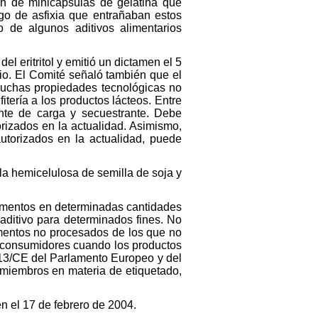
ón de minicápsulas de gelatina que
sgo de asfixia que entrañaban estos
 de algunos aditivos alimentarios
el eritritol y emitió un dictamen el 5
rio. El Comité señaló también que el
e muchas propiedades tecnológicas no
tería a los productos lácteos. Entre
gente de carga y secuestrante. Debe
orizados en la actualidad. Asimismo,
autorizados en la actualidad, puede
 la hemicelulosa de semilla de soja y
limentos en determinadas cantidades
 aditivo para determinados fines. No
limentos no procesados de los que no
s consumidores cuando los productos
/13/CE del Parlamento Europeo y del
 miembros en materia de etiquetado,
en el 17 de febrero de 2004.