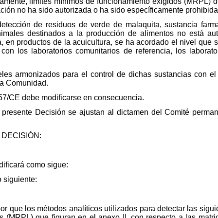
vamente, límites mínimos de funcionamiento exigidos (MRPL) d
zación no ha sido autorizada o ha sido específicamente prohibi
etección de residuos de verde de malaquita, sustancia farm
nimales destinados a la producción de alimentos no está au
, en productos de la acuicultura, se ha acordado el nivel que
con los laboratorios comunitarios de referencia, los laborato
eles armonizados para el control de dichas sustancias con el 
 la Comunidad.
/657/CE debe modificarse en consecuencia.
a presente Decisión se ajustan al dictamen del Comité perman
DECISIÓN:
ificará como sigue:
o siguiente:
 que los métodos analíticos utilizados para detectar las sigui
 (MRPL) que figuran en el anexo II, con respecto a las matri