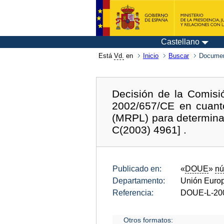
Castellano
Está
Vd.
en
Inicio
Buscar
Documen
Decisión de la Comisi
2002/657/CE en cuanto
(MRPL) para determinad
C(2003) 4961] .
Publicado en:
«
DOUE
»
nú
Departamento:
Unión Euro
Referencia:
DOUE-L-20
Otros formatos: