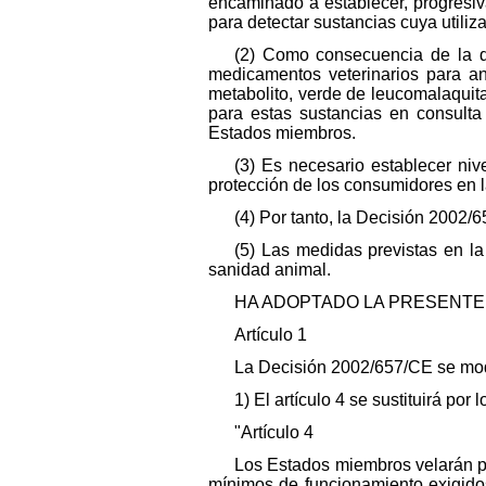
encaminado a establecer, progresi
para detectar sustancias cuya utili
(2) Como consecuencia de la d
medicamentos veterinarios para a
metabolito, verde de leucomalaquita
para estas sustancias en consulta 
Estados miembros.
(3) Es necesario establecer niv
protección de los consumidores en
(4) Por tanto, la Decisión 2002
(5) Las medidas previstas en l
sanidad animal.
HA ADOPTADO LA PRESENTE 
Artículo 1
La Decisión 2002/657/CE se mod
1) El artículo 4 se sustituirá por l
"Artículo 4
Los Estados miembros velarán por
mínimos de funcionamiento exigidos