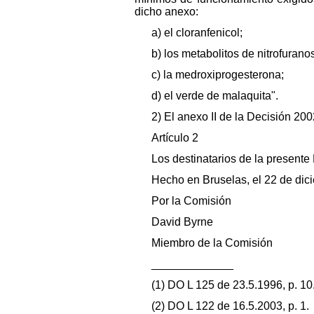
dicho anexo:
a) el cloranfenicol;
b) los metabolitos de nitrofurano
c) la medroxiprogesterona;
d) el verde de malaquita".
2) El anexo II de la Decisión 20
Artículo 2
Los destinatarios de la present
Hecho en Bruselas, el 22 de dic
Por la Comisión
David Byrne
Miembro de la Comisión
_____________
(1) DO L 125 de 23.5.1996, p. 10
(2) DO L 122 de 16.5.2003, p. 1.