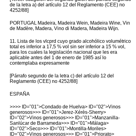
de la letra a) del artículo 12 del Reglamento (CEE) no
4252/88]
PORTUGAL Madeira, Madeira Wein, Madeira Wine, Vin
de Madère, Madera, Vino di Madera, Madeira Wijn.
11. Lista de los vlcprd cuyo grado alcohólico volumétrico
total es inferior a 17,5 % vol sin ser inferior a 15 % vol,
para los cuales la legislación nacional que les era
aplicable antes del 1 de enero de 1985 así lo
contemplaba expresamente
[Párrafo segundo de la letra c) del artículo 12 del
Reglamento (CEE) no 4252/88]
ESPAÑA
>>>> ID="01">Condado de Huelva> ID="02">Vinos
generosos>>> ID="01">Jerez-Xérès-Sherry>
ID="02">Vinos generosos>>> ID="01">Manzanilla-
Sanlúcar de Barrameda>>> ID="01">Málaga>
ID="02">Seco>>> ID="01">Montilla-Moriles>
ID="02">Vinos generosos>>> ID="01">Priorato>