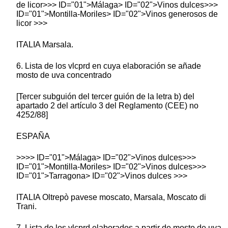
de licor>>> ID="01">Málaga> ID="02">Vinos dulces>>>
ID="01">Montilla-Moriles> ID="02">Vinos generosos de
licor >>>
ITALIA Marsala.
6. Lista de los vlcprd en cuya elaboración se añade
mosto de uva concentrado
[Tercer subguión del tercer guión de la letra b) del
apartado 2 del artículo 3 del Reglamento (CEE) no
4252/88]
ESPAÑA
>>>> ID="01">Málaga> ID="02">Vinos dulces>>>
ID="01">Montilla-Moriles> ID="02">Vinos dulces>>>
ID="01">Tarragona> ID="02">Vinos dulces >>>
ITALIA Oltrepò pavese moscato, Marsala, Moscato di
Trani.
7. Lista de los vlcprd elaborados a partir de mosto de uva