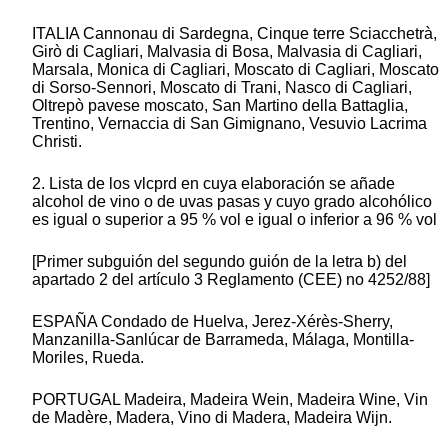
ITALIA Cannonau di Sardegna, Cinque terre Sciacchetrà,
Girò di Cagliari, Malvasia di Bosa, Malvasia di Cagliari,
Marsala, Monica di Cagliari, Moscato di Cagliari, Moscato
di Sorso-Sennori, Moscato di Trani, Nasco di Cagliari,
Oltrepò pavese moscato, San Martino della Battaglia,
Trentino, Vernaccia di San Gimignano, Vesuvio Lacrima
Christi.
2. Lista de los vlcprd en cuya elaboración se añade
alcohol de vino o de uvas pasas y cuyo grado alcohólico
es igual o superior a 95 % vol e igual o inferior a 96 % vol
[Primer subguión del segundo guión de la letra b) del
apartado 2 del artículo 3 Reglamento (CEE) no 4252/88]
ESPAÑA Condado de Huelva, Jerez-Xérès-Sherry,
Manzanilla-Sanlúcar de Barrameda, Málaga, Montilla-
Moriles, Rueda.
PORTUGAL Madeira, Madeira Wein, Madeira Wine, Vin
de Madère, Madera, Vino di Madera, Madeira Wijn.