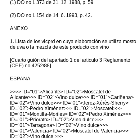
(1) DO no L 373 de 31. 12. 1988, p. 59.
(2) DO no L 154 de 14. 6. 1993, p. 42.
ANEXO
1. Lista de los vlcprd en cuya elaboración se utiliza mosto
de uva o la mezcla de este producto con vino
[Cuarto guión del apartado 1 del artículo 3 Reglamento
(CEE) no 4252/88]
ESPAÑA
>>>> ID="01">Alicante> ID="02">Moscatel de
Alicante>>> ID="02">Vino dulce>>> ID="01">Cariñena>
ID="02">Vino dulce>>> ID="01">Jerez-Xérès-Sherry>
ID="02">Pedro Ximénez>>> ID="02">Moscatel>>>
ID="01">Montilla-Moriles> ID="02">Pedro Ximénez>>>
ID="01">Priorato> ID="02">Vino dulce>>>
ID="01">Tarragona> ID="02">Vino dulce>>>
ID="01">Valencia> ID="02">Moscatel de Valencia>>>
ID="02">Vino dulce >>>