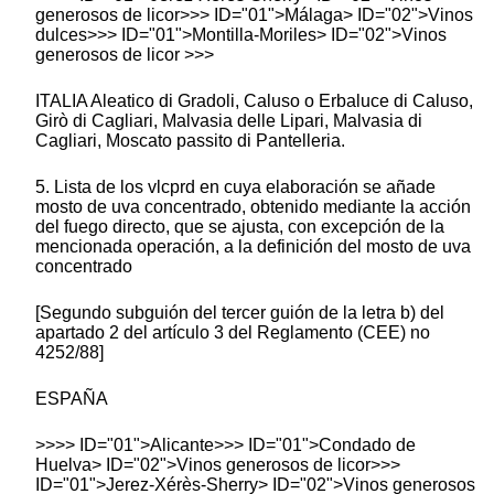
generosos de licor>>> ID="01">Málaga> ID="02">Vinos
dulces>>> ID="01">Montilla-Moriles> ID="02">Vinos
generosos de licor >>>
ITALIA Aleatico di Gradoli, Caluso o Erbaluce di Caluso,
Girò di Cagliari, Malvasia delle Lipari, Malvasia di
Cagliari, Moscato passito di Pantelleria.
5. Lista de los vlcprd en cuya elaboración se añade
mosto de uva concentrado, obtenido mediante la acción
del fuego directo, que se ajusta, con excepción de la
mencionada operación, a la definición del mosto de uva
concentrado
[Segundo subguión del tercer guión de la letra b) del
apartado 2 del artículo 3 del Reglamento (CEE) no
4252/88]
ESPAÑA
>>>> ID="01">Alicante>>> ID="01">Condado de
Huelva> ID="02">Vinos generosos de licor>>>
ID="01">Jerez-Xérès-Sherry> ID="02">Vinos generosos