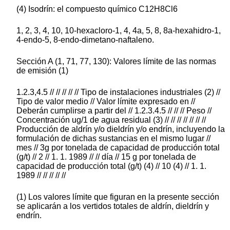
(4) Isodrín: el compuesto químico C12H8Cl6
1, 2, 3, 4, 10, 10-hexacloro-1, 4, 4a, 5, 8, 8a-hexahidro-1,
4-endo-5, 8-endo-dimetano-naftaleno.
Sección A (1, 71, 77, 130): Valores límite de las normas
de emisión (1)
1.2.3,4.5 // // // // // Tipo de instalaciones industriales (2) //
Tipo de valor medio // Valor límite expresado en //
Deberán cumplirse a partir del // 1.2.3.4.5 // // // Peso //
Concentración ug/1 de agua residual (3) // // // // // // //
Producción de aldrín y/o dieldrín y/o endrín, incluyendo la
formulación de dichas sustancias en el mismo lugar //
mes // 3g por tonelada de capacidad de producción total
(g/t) // 2 // 1. 1. 1989 // // día // 15 g por tonelada de
capacidad de producción total (g/t) (4) // 10 (4) // 1. 1.
1989 // // // // //
(1) Los valores límite que figuran en la presente sección
se aplicarán a los vertidos totales de aldrín, dieldrín y
endrín.