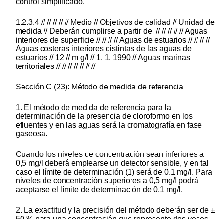
control simplificado.
1.2.3.4 // // // // // Medio // Objetivos de calidad // Unidad de
medida // Deberán cumplirse a partir del // // // // // Aguas
interiores de superficie // // // // Aguas de estuarios // // // //
Aguas costeras interiores distintas de las aguas de
estuarios // 12 // m g/l // 1. 1. 1990 // Aguas marinas
territoriales // // // // // // //
Sección C (23): Método de medida de referencia
1. El método de medida de referencia para la
determinación de la presencia de cloroformo en los
efluentes y en las aguas será la cromatografía en fase
gaseosa.
Cuando los niveles de concentración sean inferiores a
0,5 mg/l deberá emplearse un detector sensible, y en tal
caso el límite de determinación (1) será de 0,1 mg/l. Para
niveles de concentración superiores a 0,5 mg/l podrá
aceptarse el límite de determinación de 0,1 mg/l.
2. La exactitud y la precisión del método deberán ser de ±
50 % para una concentración que represente dos veces