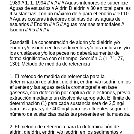
1989 // 1. 1. 1994 // // // // // Aguas interiores de superficie
Aguas de estuarios // Aldrín Dieldrín // 30 en total para las
4 sustancias, con un máximo de 5 para el endrín // 10 10
// Aguas costeras interiores distintas de las aguas de
estuarios // Endrín // // 5 // Aguas marinas territoriales //
Isodrín // // 5 // // // //
Standstill: La concentración de aldrín y/o dieldrín y/o
endrín y/o isodrín en los sedimentos y/o los moluscos y/o
los crustáceos y/o los peces no deberá aumentar de
forma significativa con el tiempo. Sección C (1, 71, 77,
130): Método de medida de referencia
1. El método de medida de referencia para la
determinación de aldrín, dieldrín, endrín y/o isodrín en los
efluentes y las aguas será la cromatografia en fase
gaseosa, con detección por captura de electrones, previa
extracción mediante un disolvente apropiado. El límite de
determinación (1) para cada sustancia será de 2,5 ng/l
para las aguas y de 400 ng/l para los efluentes según el
número de sustancias parásitas presentes en la muestra.
2. El método de referencia para la determinación de
aldrín, dieldrín, endrín y/o isodrín en los sedimentos y