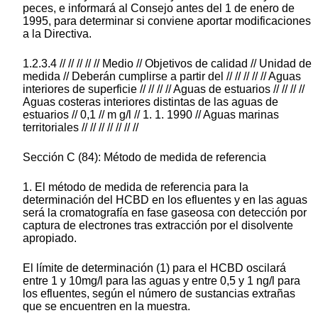
peces, e informará al Consejo antes del 1 de enero de
1995, para determinar si conviene aportar modificaciones
a la Directiva.
1.2.3.4 // // // // // Medio // Objetivos de calidad // Unidad de
medida // Deberán cumplirse a partir del // // // // // Aguas
interiores de superficie // // // // Aguas de estuarios // // // //
Aguas costeras interiores distintas de las aguas de
estuarios // 0,1 // m g/l // 1. 1. 1990 // Aguas marinas
territoriales // // // // // // //
Sección C (84): Método de medida de referencia
1. El método de medida de referencia para la
determinación del HCBD en los efluentes y en las aguas
será la cromatografía en fase gaseosa con detección por
captura de electrones tras extracción por el disolvente
apropiado.
El límite de determinación (1) para el HCBD oscilará
entre 1 y 10mg/l para las aguas y entre 0,5 y 1 ng/l para
los efluentes, según el número de sustancias extrañas
que se encuentren en la muestra.