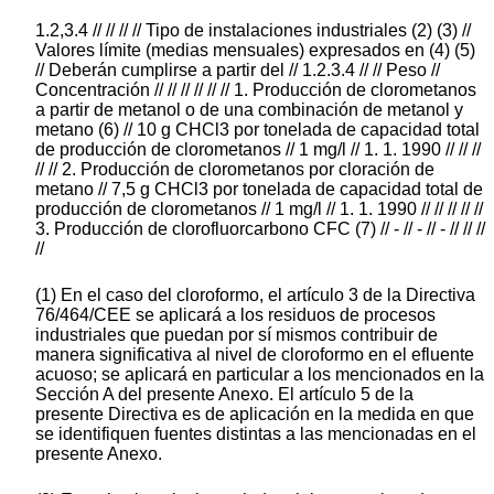
1.2,3.4 // // // // Tipo de instalaciones industriales (2) (3) //
Valores límite (medias mensuales) expresados en (4) (5)
// Deberán cumplirse a partir del // 1.2.3.4 // // Peso //
Concentración // // // // // // 1. Producción de clorometanos
a partir de metanol o de una combinación de metanol y
metano (6) // 10 g CHCl3 por tonelada de capacidad total
de producción de clorometanos // 1 mg/l // 1. 1. 1990 // // //
// // 2. Producción de clorometanos por cloración de
metano // 7,5 g CHCl3 por tonelada de capacidad total de
producción de clorometanos // 1 mg/l // 1. 1. 1990 // // // // //
3. Producción de clorofluorcarbono CFC (7) // - // - // - // // //
//
(1) En el caso del cloroformo, el artículo 3 de la Directiva
76/464/CEE se aplicará a los residuos de procesos
industriales que puedan por sí mismos contribuir de
manera significativa al nivel de cloroformo en el efluente
acuoso; se aplicará en particular a los mencionados en la
Sección A del presente Anexo. El artículo 5 de la
presente Directiva es de aplicación en la medida en que
se identifiquen fuentes distintas a las mencionadas en el
presente Anexo.