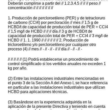
Deberán cumplirse a partir del // 1.2.3.4.5 // // // peso //
concentración // // // // // // //
1. Producción de percloroetileno (PER) y de tetracloruro
de carbono (CCl4) por percloración // mes // 1,5 g de
HCBD/t de capacidad de producción total de PER + CCl4
// 1,5 mg/l de HCBD // // // día // 3 g de HCBD/t de
capacidad de producción total de PER + CCl4 // 3 mg/l de
HCBD // 1. 1. 1990 // // // // // // 2. Producción de
tricloroetileno y/o percloroetileno por cualquier otro
proceso (4) // mes // - // - // - // // día // - // - // -
// // // // // (1) Podrá establecerse un procedimiento de
control simplificado si los vertidos anuales no exceden 1
kg por año.
(2) Entre las instalaciones industriales mencionadas en
el punto 3 de la Sección A del Anexo I, se hace referencia
en particular a las instalaciones industriales que utilizan
HCBD para aplicaciones técnicas.
(3) Basándose en la experiencia adquirida en la
aplicación de la presente Directiva y teniendo en cuenta