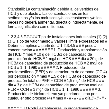
Standstill: La contaminación debida a los vertidos de
HCB y que afecte a las concentraciones en los
sedimentos y/o los moluscos y/o los crustáceos y/o los
peces no deberá aumentar, directa o indirectamente, de
forma significativa con el tiempo.
1.2.3,4.5 // // // // // Tipo de instalaciones industriales (1) (2)
(3) // Tipo de valor medio // Valores límite expresados en //
Deben cumplirse a partir del // 1.2.3.4.5 // // // peso //
concentración // // // // // // // 1. Producción y transformación
de HCB // mes // 10 g de HCB/1 de capacidad de
producción de HCB // 1 mg/l de HCB // // // día // 20 g de
HCB/t de capacidad de producción de HCB // 2 mg/l de
HCB // 1. 1. 1990 // // // // // // 2. Producción de
percloroetileno (PER) y de tetracloruro de carbono (CCl4)
por percloración // mes // 1,5 g de HCB/t de capacidad de
producción total de PER + CCl4 // 1,5 mg/l de HCB // // //
día // 3 g de HCB/t de capacidad de producción total de
PER + CCl4 // 3 mg/l de HCB // 1. 1. 1990 // // // // // // 3.
Producción de tricloroetileno y/o percloroetileno por
cualquier otro proceso (4) // mes // - // - // - // // día // - // - // -
// // // // // (1) Podrá establecerse un procedimiento de