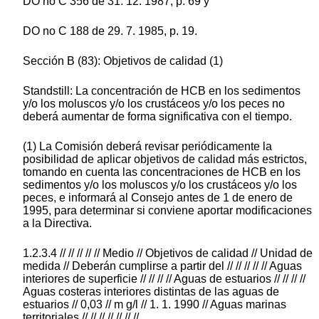
DO no C 356 de 31. 12. 1987, p. 69 y
DO no C 188 de 29. 7. 1985, p. 19.
Sección B (83): Objetivos de calidad (1)
Standstill: La concentración de HCB en los sedimentos
y/o los moluscos y/o los crustáceos y/o los peces no
deberá aumentar de forma significativa con el tiempo.
(1) La Comisión deberá revisar periódicamente la
posibilidad de aplicar objetivos de calidad más estrictos,
tomando en cuenta las concentraciones de HCB en los
sedimentos y/o los moluscos y/o los crustáceos y/o los
peces, e informará al Consejo antes de 1 de enero de
1995, para determinar si conviene aportar modificaciones
a la Directiva.
1.2.3.4 // // // // // Medio // Objetivos de calidad // Unidad de
medida // Deberán cumplirse a partir del // // // // // Aguas
interiores de superficie // // // // Aguas de estuarios // // // //
Aguas costeras interiores distintas de las aguas de
estuarios // 0,03 // m g/l // 1. 1. 1990 // Aguas marinas
territoriales // // // // // // //