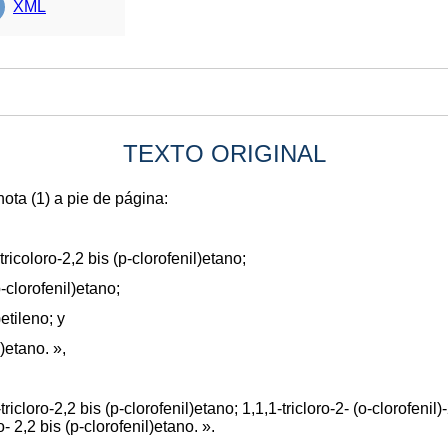
XML
TEXTO ORIGINAL
nota (1) a pie de página:
ricoloro-2,2 bis (p-clorofenil)etano;
p-clorofenil)etano;
)etileno; y
l)etano. »,
cloro-2,2 bis (p-clorofenil)etano; 1,1,1-tricloro-2- (o-clorofenil)-
o- 2,2 bis (p-clorofenil)etano. ».