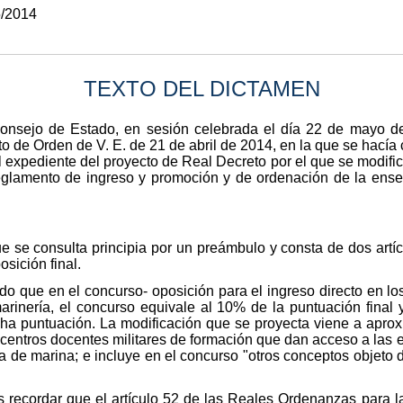
5/2014
TEXTO DEL DICTAMEN
nsejo de Estado, en sesión celebrada el día 22 de mayo de 
 de Orden de V. E. de 21 de abril de 2014, en la que se hacía c
expediente del proyecto de Real Decreto por el que se modific
eglamento de ingreso y promoción y de ordenación de la ens
ue se consulta principia por un preámbulo y consta de dos artíc
osición final.
 que en el concurso- oposición para el ingreso directo en lo
arinería, el concurso equivale al 10% de la puntuación final 
cha puntuación. La modificación que se proyecta viene a aproxi
s centros docentes militares de formación que dan acceso a las e
ía de marina; e incluye en el concurso "otros conceptos objeto 
ras recordar que el artículo 52 de las Reales Ordenanzas para