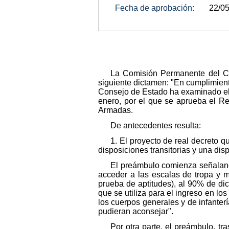
Fecha de aprobación:
22/0
La Comisión Permanente del Co
siguiente dictamen: "En cumplimiento
Consejo de Estado ha examinado el 
enero, por el que se aprueba el R
Armadas.
De antecedentes resulta:
1. El proyecto de real decreto q
disposiciones transitorias y una disp
El preámbulo comienza señalando
acceder a las escalas de tropa y m
prueba de aptitudes), al 90% de di
que se utiliza para el ingreso en lo
los cuerpos generales y de infanter
pudieran aconsejar".
Por otra parte, el preámbulo, t