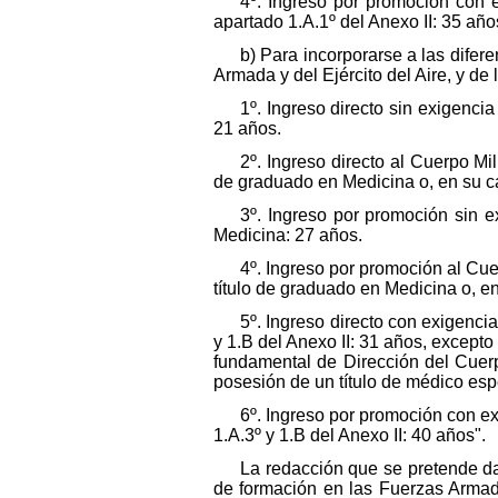
4º. Ingreso por promoción con ex
apartado 1.A.1º del Anexo II: 35 año
b) Para incorporarse a las difere
Armada y del Ejército del Aire, y 
1º. Ingreso directo sin exigenci
21 años.
2º. Ingreso directo al Cuerpo M
de graduado en Medicina o, en su ca
3º. Ingreso por promoción sin e
Medicina: 27 años.
4º. Ingreso por promoción al Cu
título de graduado en Medicina o, e
5º. Ingreso directo con exigencia
y 1.B del Anexo II: 31 años, except
fundamental de Dirección del Cuerp
posesión de un título de médico espe
6º. Ingreso por promoción con exi
1.A.3º y 1.B del Anexo II: 40 años".
La redacción que se pretende da
de formación en las Fuerzas Armad