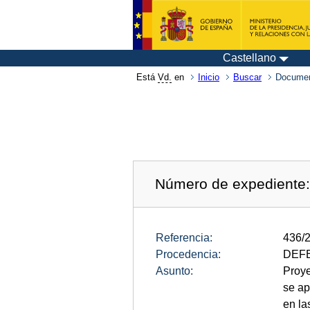
Castellano
Está
Vd.
en
Inicio
Buscar
Documen
Número de expediente
Referencia:
436/
Procedencia:
DEF
Asunto:
Proye
se ap
en la