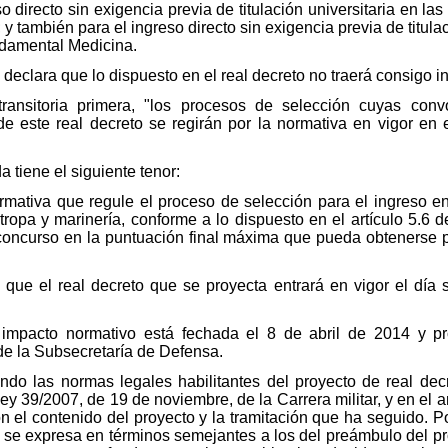
directo sin exigencia previa de titulación universitaria en las
 y también para el ingreso directo sin exigencia previa de titula
ndamental Medicina.
 declara que lo dispuesto en el real decreto no traerá consigo i
transitoria primera, "los procesos de selección cuyas con
 de este real decreto se regirán por la normativa en vigor en
a tiene el siguiente tenor:
rmativa que regule el proceso de selección para el ingreso e
tropa y marinería, conforme a lo dispuesto en el artículo 5.6 
l concurso en la puntuación final máxima que pueda obtenerse 
é que el real decreto que se proyecta entrará en vigor el día 
 impacto normativo está fechada el 8 de abril de 2014 y p
de la Subsecretaría de Defensa.
do las normas legales habilitantes del proyecto de real decre
Ley 39/2007, de 19 de noviembre, de la Carrera militar, y en el 
 el contenido del proyecto y la tramitación que ha seguido. Po
rma se expresa en términos semejantes a los del preámbulo del 