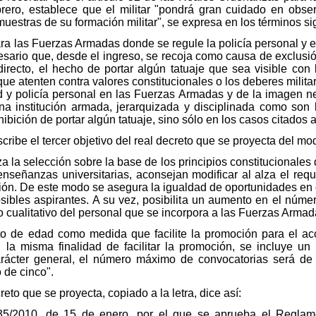
ero, establece que el militar "pondrá gran cuidado en obser
a, muestras de su formación militar", se expresa en los términos si
a las Fuerzas Armadas donde se regule la policía personal y el 
cesario que, desde el ingreso, se recoja como causa de exclusió
irecto, el hecho de portar algún tatuaje que sea visible con 
que atenten contra valores constitucionales o los deberes milit
 y policía personal en las Fuerzas Armadas y de la imagen n
a institución armada, jerarquizada y disciplinada como son
hibición de portar algún tatuaje, sino sólo en los casos citados 
ribe el tercer objetivo del real decreto que se proyecta del mo
a la selección sobre la base de los principios constitucionales 
enseñanzas universitarias, aconsejan modificar al alza el req
cción. De este modo se asegura la igualdad de oportunidades en
sibles aspirantes. A su vez, posibilita un aumento en el núme
 cualitativo del personal que se incorpora a las Fuerzas Armad
o de edad como medida que facilite la promoción para el acc
on la misma finalidad de facilitar la promoción, se incluye
ácter general, el número máximo de convocatorias será de 
 de cinco".
creto que se proyecta, copiado a la letra, dice así:
35/2010, de 15 de enero, por el que se aprueba el Reglam