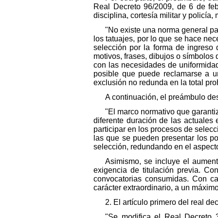
Real Decreto 96/2009, de 6 de febr
disciplina, cortesía militar y policí
"No existe una norma general par
los tatuajes, por lo que se hace ne
selección por la forma de ingreso d
motivos, frases, dibujos o símbolos 
con las necesidades de uniformidad
posible que puede reclamarse a un
exclusión no redunda en la total pro
A continuación, el preámbulo desc
"El marco normativo que garantiz
diferente duración de las actuales 
participar en los procesos de sele
las que se pueden presentar los po
selección, redundando en el aspecto
Asimismo, se incluye el aument
exigencia de titulación previa. C
convocatorias consumidas. Con car
carácter extraordinario, a un máximo
2. El artículo primero del real de
"Se modifica el Real Decreto 