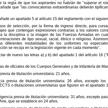
ce la regla de que los aspirantes no habrán de "superar el 
 añade que "las convocatorias extraordinarias deberán tipificar
ñade un apartado 5 al artículo 15 del reglamento con el siguien
esos de selección, por la forma de ingreso directo, para curs
ajes que contengan expresiones contrarias a los valores consti
tra la disciplina o la imagen de las Fuerzas Armadas en cual
iminaciones de tipo sexual, racial, étnico o religioso. Asimis
 las diferentes modalidades de los uniformes no especia
ción se recoja en la legislación vigente en cada momento".
tar de nuevo las letras a) y b) del apartado 1 del artículo 16 (
las de oficiales de los Cuerpos Generales y de Infantería de Mar
previa de titulación universitaria: 21 años.
cia previa de titulación universitaria: 26 años, excepto los
 ECTS o titulaciones universitarias que figuren en el apartado 
igencia previa de titulación universitaria: 31 años, excepto pa
 Aire, que se establece en 24 años.