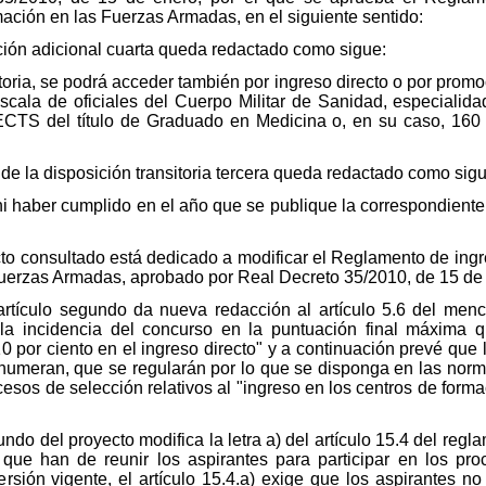
ación en las Fuerzas Armadas, en el siguiente sentido:
ición adicional cuarta queda redactado como sigue:
oria, se podrá acceder también por ingreso directo o por promoc
scala de oficiales del Cuerpo Militar de Sanidad, especiali
CTS del título de Graduado en Medicina o, en su caso, 160 cr
 de la disposición transitoria tercera queda redactado como sigu
 ni haber cumplido en el año que se publique la correspondien
ecto consultado está dedicado a modificar el Reglamento de in
uerzas Armadas, aprobado por Real Decreto 35/2010, de 15 de
artículo segundo da nueva redacción al artículo 5.6 del men
"la incidencia del concurso en la puntuación final máxima 
0 por ciento en el ingreso directo" y a continuación prevé que 
numeran, que se regularán por lo que se disponga en las normas
esos de selección relativos al "ingreso en los centros de forma
ndo del proyecto modifica la letra a) del artículo 15.4 del regla
 que han de reunir los aspirantes para participar en los pr
sión vigente, el artículo 15.4.a) exige que los aspirantes 