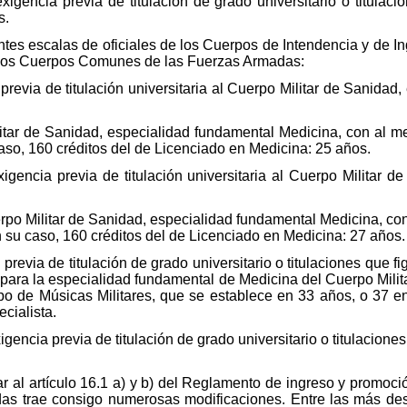
igencia previa de titulación de grado universitario o titulacio
s.
ntes escalas de oficiales de los Cuerpos de Intendencia y de Ing
de los Cuerpos Comunes de las Fuerzas Armadas:
a previa de titulación universitaria al Cuerpo Militar de Sanida
ilitar de Sanidad, especialidad fundamental Medicina, con al 
so, 160 créditos del de Licenciado en Medicina: 25 años.
xigencia previa de titulación universitaria al Cuerpo Militar 
erpo Militar de Sanidad, especialidad fundamental Medicina, 
n su caso, 160 créditos del de Licenciado en Medicina: 27 años.
 previa de titulación de grado universitario o titulaciones que f
o para la especialidad fundamental de Medicina del Cuerpo Milit
o de Músicas Militares, que se establece en 33 años, o 37 en
cialista.
gencia previa de titulación de grado universitario o titulaciones
r al artículo 16.1 a) y b) del Reglamento de ingreso y promoc
as trae consigo numerosas modificaciones. Entre las más de