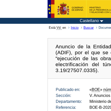
Castellano
Está
Vd.
en
Inicio
Buscar
Documen
Anuncio de la Entidad
(ADIF), por el que se
"ejecución de las obra
electrificación del 
3.19/27507.0335).
Publicado en:
«
BOE
»
núm
Sección:
V. Anuncios
Departamento:
Ministerio 
Referencia:
BOE-B-202