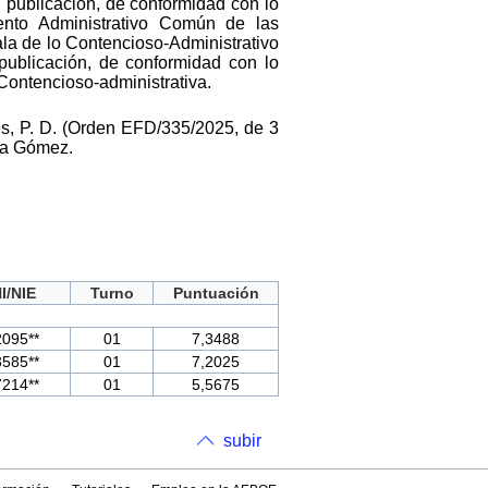
u publicación, de conformidad con lo
ento Administrativo Común de las
ala de lo Contencioso-Administrativo
publicación, de conformidad con lo
 Contencioso-administrativa.
s, P. D. (Orden EFD/335/2025, de 3
ura Gómez.
I/NIE
Turno
Puntuación
2095**
01
7,3488
3585**
01
7,2025
7214**
01
5,5675
subir