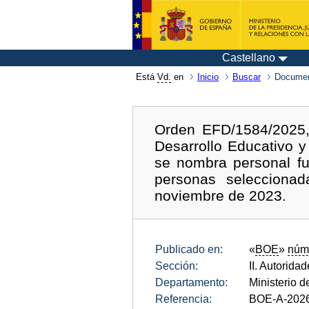
Castellano
Está
Vd.
en
Inicio
Buscar
Documen
Orden EFD/1584/2025,
Desarrollo Educativo 
se nombra personal fu
personas selecciona
noviembre de 2023.
Publicado en:
«
BOE
»
núm
Sección:
II. Autorida
Departamento:
Ministerio 
Referencia:
BOE-A-202