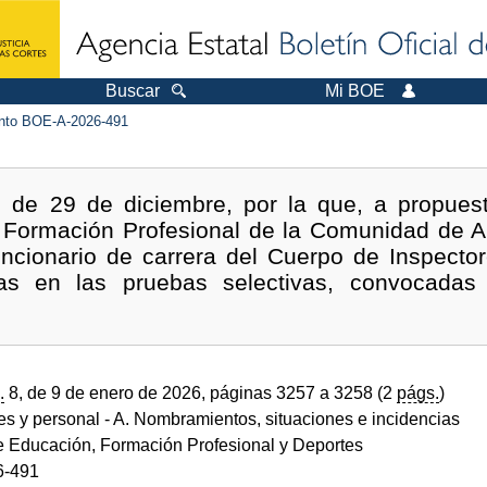
Buscar
Mi BOE
to BOE-A-2026-491
 de 29 de diciembre, por la que, a propuest
y Formación Profesional de la Comunidad de 
ncionario de carrera del Cuerpo de Inspecto
das en las pruebas selectivas, convocada
.
8, de 9 de enero de 2026, páginas 3257 a 3258 (2
págs.
)
des y personal
- A. Nombramientos, situaciones e incidencias
de Educación, Formación Profesional y Deportes
6-491