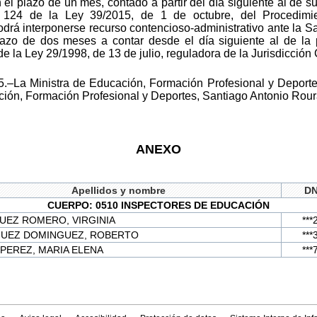
el plazo de un mes, contado a partir del día siguiente al de s
y 124 de la Ley 39/2015, de 1 de octubre, del Procedimi
drá interponerse recurso contencioso-administrativo ante la S
lazo de dos meses a contar desde el día siguiente al de la 
 de la Ley 29/1998, de 13 de julio, reguladora de la Jurisdicción
5.–La Ministra de Educación, Formación Profesional y Deporte
cación, Formación Profesional y Deportes, Santiago Antonio Ro
ANEXO
Apellidos y nombre
DN
CUERPO: 0510 INSPECTORES DE EDUCACIÓN
UEZ ROMERO, VIRGINIA
***
UEZ DOMINGUEZ, ROBERTO
***
PEREZ, MARIA ELENA
***