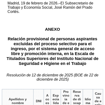
Madrid, 19 de febrero de 2026.–El Subsecretario de
Trabajo y Economía Social, José Ramón del Prado
Cortés.
ANEXO
Relación provisional de personas aspirantes
excluidas del proceso selectivo para el
ingreso, por el sistema general de acceso
libre y promoción interna, en la Escala de
Titulados Superiores del Instituto Nacional de
Seguridad e Higiene en el Trabajo
Resolución de 12 de diciembre de 2025 (BOE de 22 de
diciembre de 2025)
Pro
Rese
Cau
A
Esp
vinc
rva
sa
Apellidos y
cc
ecia
ia
de di
Idio
DNI
de e
nombre
es
lida
de e
scap
ma
xclu