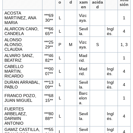
o
d
xam
acida
sión
en
d
ACOSTA
***69
Vizc
MARTINEZ, ANA
L
1
30**
aya.
MARIA
ALARCON CANO,
***66
Sevil
Ingl
L
4
CANDELA
65**
la.
és.
ALONSO
***25
Vizc
ALONSO,
P
M
S
1, 3
29**
aya.
CLAUDIA
ALVARO SANZ,
***46
Mad
L
1
BEATRIZ
82**
rid.
CABELLO
***00
Mad
Ingl
MARTIN,
L
4
07**
rid.
és.
RICARDO
DURAN ARRABAL,
***13
Sevil
Ingl
L
4
PABLO
09**
la.
és.
Barc
FRANCO POZO,
***68
L
elon
1
JUAN MIGUEL
15**
a.
FUERTES
ARBELAEZ,
***80
Sevil
Ingl
L
4
DARWIN
88**
la.
és.
ANTONIO
GAMIZ CASTILLA,
***55
Sevil
Ingl
L
4