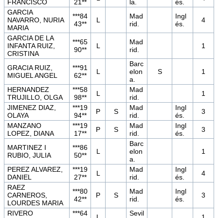
FRANCISCO
21**
la.
és.
GARCIA
***84
Mad
Ingl
NAVARRO, NURIA
L
4
43**
rid.
és.
MARIA
GARCIA DE LA
***65
Mad
INFANTA RUIZ,
L
1
90**
rid.
CRISTINA
Barc
GRACIA RUIZ,
***91
L
elon
S
1
MIGUEL ANGEL
62**
a.
HERNANDEZ
***58
Mad
L
1
TRUJILLO, OLGA
98**
rid.
JIMENEZ DIAZ,
***19
Mad
Ingl
P
S
3
OLAYA
94**
rid.
és.
MANZANO
***19
Mad
Ingl
P
S
3
LOPEZ, DIANA
17**
rid.
és.
Barc
MARTINEZ I
***86
L
elon
1
RUBIO, JULIA
50**
a.
PEREZ ALVAREZ,
***19
Mad
Ingl
L
4
DANIEL
27**
rid.
és.
RAEZ
***80
Mad
Ingl
CARNEROS,
P
S
3
42**
rid.
és.
LOURDES MARIA
RIVERO
***64
Sevil
L
1