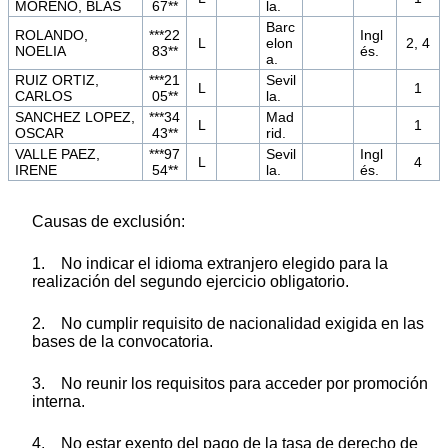
MORENO, BLAS
67**
la.
Barc
ROLANDO,
***22
Ingl
L
elon
2, 4
NOELIA
83**
és.
a.
RUIZ ORTIZ,
***21
Sevil
L
1
CARLOS
05**
la.
SANCHEZ LOPEZ,
***34
Mad
L
1
OSCAR
43**
rid.
VALLE PAEZ,
***97
Sevil
Ingl
L
4
IRENE
54**
la.
és.
Causas de exclusión:
1. No indicar el idioma extranjero elegido para la
realización del segundo ejercicio obligatorio.
2. No cumplir requisito de nacionalidad exigida en las
bases de la convocatoria.
3. No reunir los requisitos para acceder por promoción
interna.
4. No estar exento del pago de la tasa de derecho de