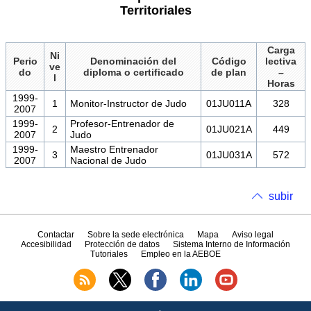
Territoriales
Carga
Ni
Perio
Denominación del
Código
lectiva
ve
do
diploma o certificado
de plan
–
l
Horas
1999-
1
Monitor-Instructor de Judo
01JU011A
328
2007
1999-
Profesor-Entrenador de
2
01JU021A
449
2007
Judo
1999-
Maestro Entrenador
3
01JU031A
572
2007
Nacional de Judo
subir
Contactar
Sobre la sede electrónica
Mapa
Aviso legal
Accesibilidad
Protección de datos
Sistema Interno de Información
Tutoriales
Empleo en la AEBOE