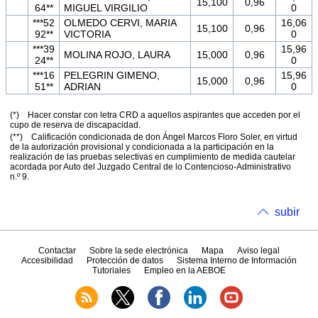
15,100
0,96
64**
MIGUEL VIRGILIO
0
***52
OLMEDO CERVI, MARIA
16,06
15,100
0,96
92**
VICTORIA
0
***39
15,96
MOLINA ROJO, LAURA
15,000
0,96
24**
0
***16
PELEGRIN GIMENO,
15,96
15,000
0,96
51**
ADRIAN
0
(*) Hacer constar con letra CRD a aquellos aspirantes que acceden por el
cupo de reserva de discapacidad.
(**) Calificación condicionada de don Ángel Marcos Floro Soler, en virtud
de la autorización provisional y condicionada a la participación en la
realización de las pruebas selectivas en cumplimiento de medida cautelar
acordada por Auto del Juzgado Central de lo Contencioso-Administrativo
n.º 9.
subir
Contactar
Sobre la sede electrónica
Mapa
Aviso legal
Accesibilidad
Protección de datos
Sistema Interno de Información
Tutoriales
Empleo en la AEBOE