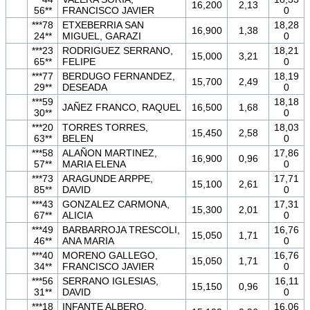
16,200
2,13
56**
FRANCISCO JAVIER
0
***78
ETXEBERRIA SAN
18,28
16,900
1,38
24**
MIGUEL, GARAZI
0
***23
RODRIGUEZ SERRANO,
18,21
15,000
3,21
65**
FELIPE
0
***77
BERDUGO FERNANDEZ,
18,19
15,700
2,49
29**
DESEADA
0
***59
18,18
JAÑEZ FRANCO, RAQUEL
16,500
1,68
30**
0
***20
TORRES TORRES,
18,03
15,450
2,58
63**
BELEN
0
***58
ALAÑON MARTINEZ,
17,86
16,900
0,96
57**
MARIA ELENA
0
***73
ARAGUNDE ARPPE,
17,71
15,100
2,61
85**
DAVID
0
***43
GONZALEZ CARMONA,
17,31
15,300
2,01
67**
ALICIA
0
***49
BARBARROJA TRESCOLI,
16,76
15,050
1,71
46**
ANA MARIA
0
***40
MORENO GALLEGO,
16,76
15,050
1,71
34**
FRANCISCO JAVIER
0
***56
SERRANO IGLESIAS,
16,11
15,150
0,96
31**
DAVID
0
***18
INFANTE ALBERO,
16,06