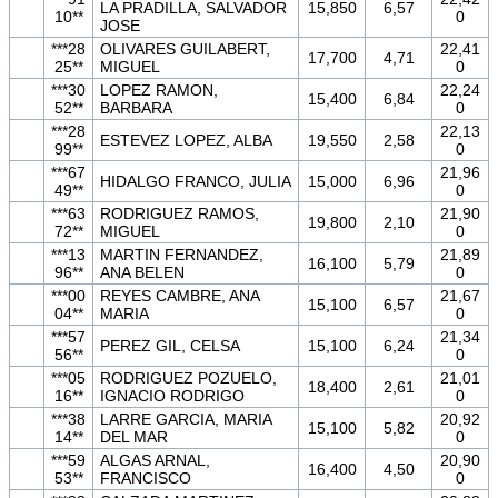
LA PRADILLA, SALVADOR
15,850
6,57
10**
0
JOSE
***28
OLIVARES GUILABERT,
22,41
17,700
4,71
25**
MIGUEL
0
***30
LOPEZ RAMON,
22,24
15,400
6,84
52**
BARBARA
0
***28
22,13
ESTEVEZ LOPEZ, ALBA
19,550
2,58
99**
0
***67
21,96
HIDALGO FRANCO, JULIA
15,000
6,96
49**
0
***63
RODRIGUEZ RAMOS,
21,90
19,800
2,10
72**
MIGUEL
0
***13
MARTIN FERNANDEZ,
21,89
16,100
5,79
96**
ANA BELEN
0
***00
REYES CAMBRE, ANA
21,67
15,100
6,57
04**
MARIA
0
***57
21,34
PEREZ GIL, CELSA
15,100
6,24
56**
0
***05
RODRIGUEZ POZUELO,
21,01
18,400
2,61
16**
IGNACIO RODRIGO
0
***38
LARRE GARCIA, MARIA
20,92
15,100
5,82
14**
DEL MAR
0
***59
ALGAS ARNAL,
20,90
16,400
4,50
53**
FRANCISCO
0