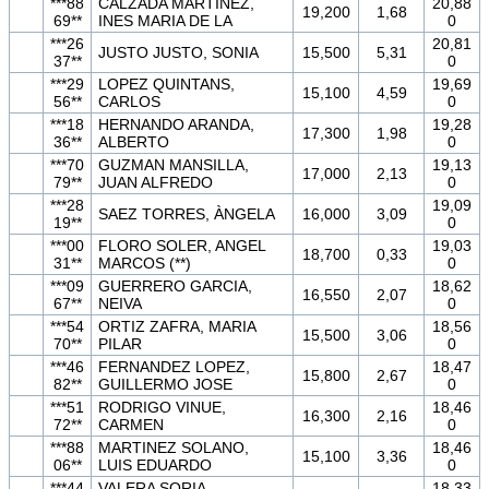
***88
CALZADA MARTINEZ,
20,88
19,200
1,68
69**
INES MARIA DE LA
0
***26
20,81
JUSTO JUSTO, SONIA
15,500
5,31
37**
0
***29
LOPEZ QUINTANS,
19,69
15,100
4,59
56**
CARLOS
0
***18
HERNANDO ARANDA,
19,28
17,300
1,98
36**
ALBERTO
0
***70
GUZMAN MANSILLA,
19,13
17,000
2,13
79**
JUAN ALFREDO
0
***28
19,09
SAEZ TORRES, ÀNGELA
16,000
3,09
19**
0
***00
FLORO SOLER, ANGEL
19,03
18,700
0,33
31**
MARCOS (**)
0
***09
GUERRERO GARCIA,
18,62
16,550
2,07
67**
NEIVA
0
***54
ORTIZ ZAFRA, MARIA
18,56
15,500
3,06
70**
PILAR
0
***46
FERNANDEZ LOPEZ,
18,47
15,800
2,67
82**
GUILLERMO JOSE
0
***51
RODRIGO VINUE,
18,46
16,300
2,16
72**
CARMEN
0
***88
MARTINEZ SOLANO,
18,46
15,100
3,36
06**
LUIS EDUARDO
0
***44
VALERA SORIA,
18,33