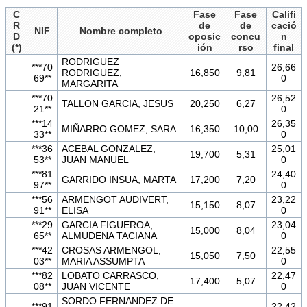
C
Fase
Fase
Califi
R
de
de
cació
NIF
Nombre completo
D
oposic
concu
n
(*)
ión
rso
final
RODRIGUEZ
***70
26,66
RODRIGUEZ,
16,850
9,81
69**
0
MARGARITA
***70
26,52
TALLON GARCIA, JESUS
20,250
6,27
21**
0
***14
26,35
MIÑARRO GOMEZ, SARA
16,350
10,00
33**
0
***36
ACEBAL GONZALEZ,
25,01
19,700
5,31
53**
JUAN MANUEL
0
***81
24,40
GARRIDO INSUA, MARTA
17,200
7,20
97**
0
***56
ARMENGOT AUDIVERT,
23,22
15,150
8,07
91**
ELISA
0
***29
GARCIA FIGUEROA,
23,04
15,000
8,04
65**
ALMUDENA TACIANA
0
***42
CROSAS ARMENGOL,
22,55
15,050
7,50
03**
MARIA ASSUMPTA
0
***82
LOBATO CARRASCO,
22,47
17,400
5,07
08**
JUAN VICENTE
0
SORDO FERNANDEZ DE
***91
22,42