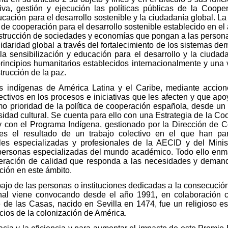
iva, gestión y ejecución las políticas públicas de la Coope
ucación para el desarrollo sostenible y la ciudadanía global. 
a de cooperación para el desarrollo sostenible establecido en el 
onstrucción de sociedades y economías que pongan a las personas
olidaridad global a través del fortalecimiento de los sistemas d
la sensibilización y educación para el desarrollo y la ciuda
rincipios humanitarios establecidos internacionalmente y una 
trucción de la paz.
s indígenas de América Latina y el Caribe, mediante accion
ectivos en los procesos e iniciativas que les afecten y que ap
o prioridad de la política de cooperación española, desde un
sidad cultural. Se cuenta para ello con una Estrategia de la C
y con el Programa Indígena, gestionado por la Dirección de 
el resultado de un trabajo colectivo en el que han parti
s especializadas y profesionales de la AECID y del Minist
personas especializadas del mundo académico. Todo ello enm
ración de calidad que responda a las necesidades y demand
ción en este ámbito.
ajo de las personas o instituciones dedicadas a la consecución 
nal viene convocando desde el año 1991, en colaboración 
de las Casas, nacido en Sevilla en 1474, fue un religioso e
icios de la colonización de América.