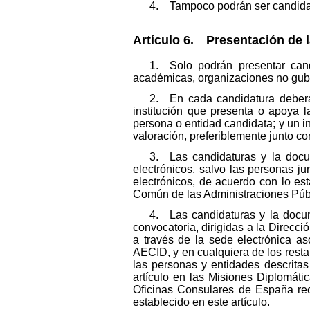
4. Tampoco podrán ser candidata
Artículo 6. Presentación de l
1. Solo podrán presentar cand
académicas, organizaciones no guber
2. En cada candidatura deberá 
institución que presenta o apoya l
persona o entidad candidata; y un i
valoración, preferiblemente junto c
3. Las candidaturas y la doc
electrónicos, salvo las personas j
electrónicos, de acuerdo con lo est
Común de las Administraciones Púb
4. Las candidaturas y la docu
convocatoria, dirigidas a la Direcci
a través de la sede electrónica as
AECID, y en cualquiera de los restan
las personas y entidades descrita
artículo en las Misiones Diplomáti
Oficinas Consulares de España rec
establecido en este artículo.