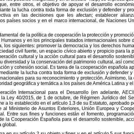
gue, entre otros, el objetivo de apoyar el desarrollo económi
ante la lucha contra toda forma de exclusión y defender y pr
ectiva en las decisiones que les afectan; establecer alian
los países socios y en el marco internacional, de Naciones U
damental de la política de cooperación la protección y promoci
Humanos y en los principales tratados internacionales sobre
ica, los siguientes: promover la democracia y los derechos huma
ciedad civil fuerte, un espacio cívico abierto y propicio para la 
eración cultural y la acción cultural para el desarrollo sosten
u diversidad y la conservación del patrimonio cultural, así como
ación y cohesión social. Es tarea de la cooperación española ap
s mediante la lucha contra toda forma de exclusión y defender 
ernacionales para su reconocimiento y protección. Asimismo, la 
oridad geográfica y temática a los países de América Latina y e
ación Internacional para el Desarrollo (en adelante, AECI
de la Ley 40/2015, de 1 de octubre, de Régimen Jurídico del Sec
rme a lo establecido en el artículo 1.3 de su Estatuto, aprobado
 al Ministerio de Asuntos Exteriores, Unión Europea y Coope
l. Entre sus fines y funciones están el fomento, programación
 de la Cooperación Española para el desarrollo sostenible, ac
a global.
a en su artículo 2 su objeto y fines y en el artículo 5 sus fun