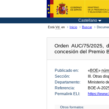
Castellano
Está
Vd.
en
Inicio
Buscar
Documen
Orden AUC/75/2025, d
concesión del Premio 
Publicado en:
«
BOE
»
núm
Sección:
III. Otras di
Departamento:
Ministerio 
Referencia:
BOE-A-202
Permalink ELI:
https://www
Otros formatos: