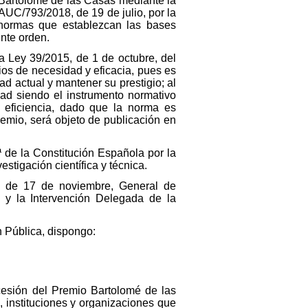
o Bartolomé de las Casas mediante la
UC/793/2018, de 19 de julio, por la
normas que establezcan las bases
nte orden.
la Ley 39/2015, de 1 de octubre, del
ios de necesidad y eficacia, pues es
d actual y mantener su prestigio; al
idad siendo el instrumento normativo
y eficiencia, dado que la norma es
remio, será objeto de publicación en
ª de la Constitución Española por la
stigación científica y técnica.
3, de 17 de noviembre, General de
 y la Intervención Delegada de la
n Pública, dispongo:
esión del Premio Bartolomé de las
, instituciones y organizaciones que