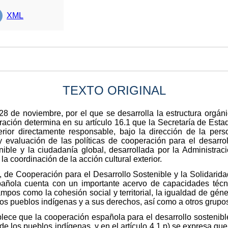
XML
TEXTO ORIGINAL
8 de noviembre, por el que se desarrolla la estructura orgáni
ación determina en su artículo 16.1 que la Secretaría de Esta
rior directamente responsable, bajo la dirección de la perso
 y evaluación de las políticas de cooperación para el desarro
nible y la ciudadanía global, desarrollada por la Administra
a coordinación de la acción cultural exterior.
, de Cooperación para el Desarrollo Sostenible y la Solidarid
ñola cuenta con un importante acervo de capacidades técni
s como la cohesión social y territorial, la igualdad de género,
a los pueblos indígenas y a sus derechos, así como a otros grupo
stablece que la cooperación española para el desarrollo sosteni
e los pueblos indígenas, y en el artículo 4.1.p) se expresa que