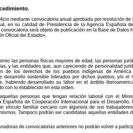
ocedimiento.
oficio mediante convocatoria anual aprobada por resolución de l
al, en su calidad de Presidencia de la Agencia Española de
a convocatoria será objeto de publicación en la Base de Dato
ín Oficial del Estado».
emio las personas físicas mayores de edad, las personas jurí
vadas, y las entidades que, aun careciendo de personalidad jurí
ón de los derechos de los pueblos indígenas de América 
desarrollo sostenible liderados por dichos pueblos, y/o el 
que, habiendo desarrollado su labor en el ámbito iberoameri
do con lo establecido en esta orden.
quellas personas que tengan relación laboral con el Minist
 Española de Cooperación Internacional para el Desarrollo,
un vínculo familiar cercano con alguno/a de sus trabajador
 mismos. Tampoco podrán ser candidatas aquellas entidades de
adoras de convocatorias anteriores no podrán volver a partici