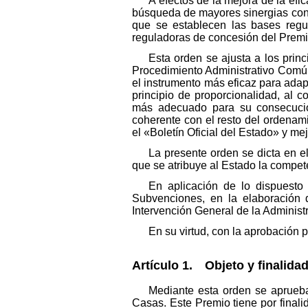
A efectos de la mejora de la efi
búsqueda de mayores sinergias con 
que se establecen las bases regu
reguladoras de concesión del Premio
Esta orden se ajusta a los prin
Procedimiento Administrativo Común 
el instrumento más eficaz para adapt
principio de proporcionalidad, al c
más adecuado para su consecución;
coherente con el resto del ordenami
el «Boletín Oficial del Estado» y me
La presente orden se dicta en el
que se atribuye al Estado la compete
En aplicación de lo dispuesto
Subvenciones, en la elaboración 
Intervención General de la Administ
En su virtud, con la aprobación p
Artículo 1. Objeto y finalidad
Mediante esta orden se aprueb
Casas. Este Premio tiene por finali