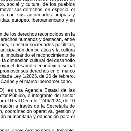
co, social y cultural de los pueblos
omover sus derechos, en especial el
zas con sus autoridades propias y
nidas, europeo, iberoamericano y en
ón de los derechos reconocidos en la
 derechos humanos y destacan, entre
nos, construir sociedades pacíficas,
participación democrática y la cultura
ible, impulsando el reconocimiento de
 la dimensión cultural del desarrollo
oyar el desarrollo económico, social
y promover sus derechos en el marco
citada Ley 1/2023, de 20 de febrero,
l Caribe y el marco iberoamericano.
D), es una Agencia Estatal de las
tor Público, e integrante del sector
 por el Real Decreto 1246/2024, de 10
ración a través de la Secretaría de
, coordinación operativa, gestión y
ción humanitaria y educación para el
ciones, como órgano para el fomento,