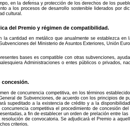
empo, en la defensa y protección de los derechos de los puebl
to a los procesos de desarrollo sostenible liderados por dic
d cultural.
ca del Premio y régimen de compatibilidad.
 la cantidad en metálico que anualmente se establezca en la
 Subvenciones del Ministerio de Asuntos Exteriores, Unión Euro
resentes bases es compatible con otras subvenciones, ayudas,
ualesquiera Administraciones o entes públicos o privados, na
 concesión.
en de concurrencia competitiva, en los términos establecidos 
eneral de Subvenciones, de acuerdo con los principios de publ
ará supeditado a la existencia de crédito y a la disponibilidad
e concurrencia competitiva el procedimiento de concesión de
sentadas, a fin de establecer un orden de prelación entre las
la resolución de convocatoria. Se adjudicará el Premio a aquel
chos criterios.