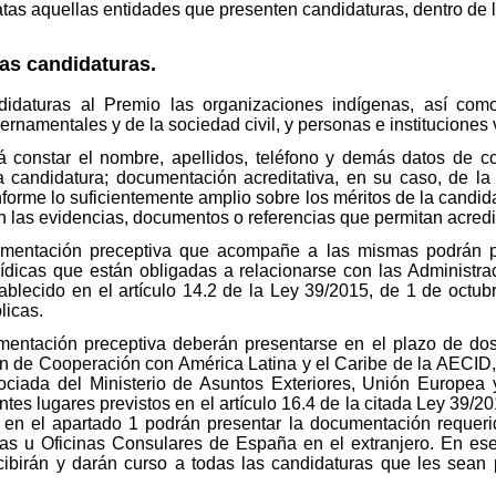
s aquellas entidades que presenten candidaturas, dentro de 
as candidaturas.
idaturas al Premio las organizaciones indígenas, así como 
namentales y de la sociedad civil, y personas e instituciones
constar el nombre, apellidos, teléfono y demás datos de co
a candidatura; documentación acreditativa, en su caso, de la p
nforme lo suficientemente amplio sobre los méritos de la candid
on las evidencias, documentos o referencias que permitan acredi
umentación preceptiva que acompañe a las mismas podrán p
urídicas que están obligadas a relacionarse con las Administr
ablecido en el artículo 14.2 de la Ley 39/2015, de 1 de octub
licas.
mentación preceptiva deberán presentarse en el plazo de do
ón de Cooperación con América Latina y el Caribe de la AECID, e
ociada del Ministerio de Asuntos Exteriores, Unión Europea 
tes lugares previstos en el artículo 16.4 de la citada Ley 39/20
s en el apartado 1 podrán presentar la documentación requer
cas u Oficinas Consulares de España en el extranjero. En es
ibirán y darán curso a todas las candidaturas que les sean