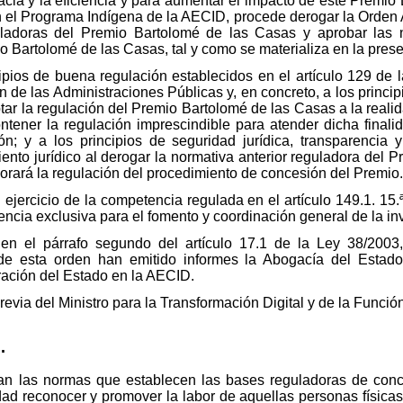
cacia y la eficiencia y para aumentar el impacto de este Premi
el Programa Indígena de la AECID, procede derogar la Orden A
ladoras del Premio Bartolomé de las Casas y aprobar las 
 Bartolomé de las Casas, tal y como se materializa en la prese
cipios de buena regulación establecidos en el artículo 129 de 
de las Administraciones Públicas y, en concreto, a los princip
ar la regulación del Premio Bartolomé de las Casas a la realida
ontener la regulación imprescindible para atender dicha final
 y a los principios de seguridad jurídica, transparencia 
ento jurídico al derogar la normativa anterior reguladora del P
jorará la regulación del procedimiento de concesión del Premio.
 ejercicio de la competencia regulada en el artículo 149.1. 15.
ncia exclusiva para el fomento y coordinación general de la inve
 en el párrafo segundo del artículo 17.1 de la Ley 38/200
de esta orden han emitido informes la Abogacía del Estado
ración del Estado en la AECID.
revia del Ministro para la Transformación Digital y de la Funció
.
an las normas que establecen las bases reguladoras de conc
dad reconocer y promover la labor de aquellas personas físicas