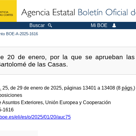
Buscar
Mi BOE
to BOE-A-2025-1616
e 20 de enero, por la que se aprueban las
Bartolomé de las Casas.
.
25, de 29 de enero de 2025, páginas 13401 a 13408 (8
págs.
)
sposiciones
de Asuntos Exteriores, Unión Europea y Cooperación
5-1616
.boe.es/eli/es/o/2025/01/20/auc75