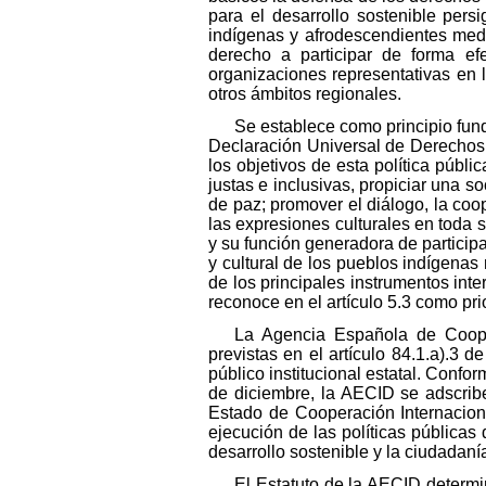
para el desarrollo sostenible persi
indígenas y afrodescendientes medi
derecho a participar de forma ef
organizaciones representativas en 
otros ámbitos regionales.
Se establece como principio fun
Declaración Universal de Derechos 
los objetivos de esta política públ
justas e inclusivas, propiciar una so
de paz; promover el diálogo, la coop
las expresiones culturales en toda s
y su función generadora de particip
y cultural de los pueblos indígena
de los principales instrumentos int
reconoce en el artículo 5.3 como pri
La Agencia Española de Cooper
previstas en el artículo 84.1.a).3 
público institucional estatal. Confo
de diciembre, la AECID se adscribe
Estado de Cooperación Internaciona
ejecución de las políticas públicas
desarrollo sostenible y la ciudadaní
El Estatuto de la AECID determin