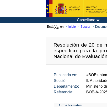
Castellano
Está
Vd.
en
Inicio
Buscar
Documen
Resolución de 20 de m
específico para la p
Nacional de Evaluación 
Publicado en:
«
BOE
»
núm
Sección:
II. Autorida
Departamento:
Ministerio d
Referencia:
BOE-A-202
Otros formatos: