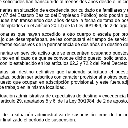
 solicitudes han transcurrido al menos dos años desde el inicio
onarias en situación de excedencia por cuidado de familiares y
y 87 del Estatuto Básico del Empleado Público) solo podrán part
tudes han transcurrido dos años desde la fecha de toma de pose
templados en el artículo 20.1.f) de la Ley 30/1984, de 2 de ago
ionarias que hayan accedido a otro cuerpo o escala por pro
jo que desempeñaban, se les computará el tiempo de servici
fectos exclusivos de la permanencia de dos años en destino def
onarias en servicio activo que se encuentren ocupando puestos
curso en el caso de que se convoque dicho puesto, solicitando
con lo establecido en los artículos 62.2 y 72.2 del Real Decret
arias sin destino definitivo que habiendo solicitado el pue
as, podrán ser adscritos con carácter provisional a otros pue
puesto que ocupan en adscripción provisional, y este fuera adj
de trabajo en la misma localidad.
tuación administrativa de expectativa de destino y excedencia 
artículo 29, apartados 5 y 6, de la Ley 30/1984, de 2 de agosto
e la situación administrativa de suspensión firme de funci
 finalizado el período de suspensión.