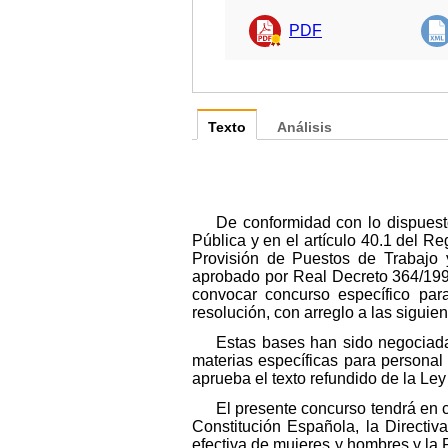
PDF
Texto
Análisis
De conformidad con lo dispuest
Pública y en el artículo 40.1 del R
Provisión de Puestos de Trabajo y
aprobado por Real Decreto 364/1995
convocar concurso específico par
resolución, con arreglo a las siguie
Estas bases han sido negociada
materias específicas para personal 
aprueba el texto refundido de la Le
El presente concurso tendrá en c
Constitución Española, la Directi
efectiva de mujeres y hombres y la 