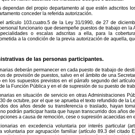
dependan del propio departamento al que estén adscritos lo
rtamento conceder la referida autorización.
el artículo 103.cuatro.5 de la Ley 31/1990, de 27 de diciem
 personal funcionario que desempeñe puestos de trabajo en la A
pecialidades o escalas adscritas a ella, para la cobertu
ometida a la condición de la previa autorización de aquella, q
trativas de las personas participantes.
onarias deberán permanecer en cada puesto de trabajo de desti
rsos de provisión de puestos, salvo en el ámbito de una Secret
 o en los supuestos previstos en el párrafo segundo del artícul
de la Función Pública y en el de supresión de su puesto de trab
onarias en situación de servicio en otras Administraciones Púb
30 de octubre, por el que se aprueba el texto refundido de la 
idos dos años desde su transferencia o traslado, hayan toma
, no podrán participar hasta que hayan transcurrido dos años d
cepciones a causa de remoción, cese o supresión acaecidas en es
ionarias en excedencia voluntaria por interés particular (ar
oluntaria por agrupación familiar (artículo 89.3 del citado Est