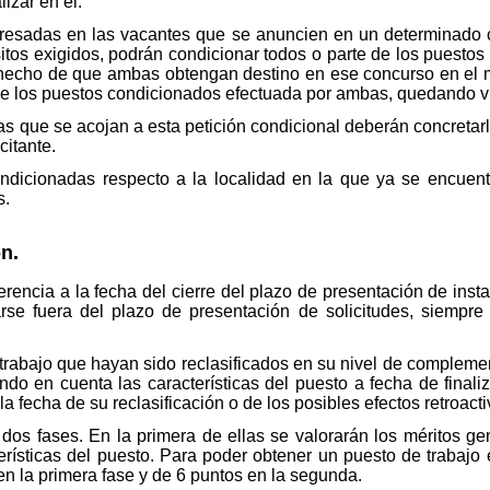
izar en él.
eresadas en las vacantes que se anuncien en un determinado 
tos exigidos, podrán condicionar todos o parte de los puestos 
l hecho de que ambas obtengan destino en ese concurso en el
 de los puestos condicionados efectuada por ambas, quedando vig
ias que se acojan a esta petición condicional deberán concretarl
citante.
ndicionadas respecto a la localidad en la que ya se encuentr
s.
n.
rencia a la fecha del cierre del plazo de presentación de instanc
arse fuera del plazo de presentación de solicitudes, siempre 
trabajo que hayan sido reclasificados en su nivel de complemen
ndo en cuenta las características del puesto a fecha de final
a fecha de su reclasificación o de los posibles efectos retroac
dos fases. En la primera de ellas se valorarán los méritos ge
erísticas del puesto. Para poder obtener un puesto de trabajo
n la primera fase y de 6 puntos en la segunda.