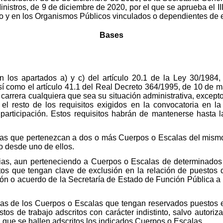
nistros, de 9 de diciembre de 2020, por el que se aprueba el II
o y en los Organismos Públicos vinculados o dependientes de e
Bases
 los apartados a) y c) del artículo 20.1 de la Ley 30/1984, 
í como el artículo 41.1 del Real Decreto 364/1995, de 10 de ma
 carrera cualquiera que sea su situación administrativa, except
l resto de los requisitos exigidos en la convocatoria en la
 participación. Estos requisitos habrán de mantenerse hasta
rias que pertenezcan a dos o más Cuerpos o Escalas del mismo
o desde uno de ellos.
arias, aun perteneciendo a Cuerpos o Escalas de determinados
tos que tengan clave de exclusión en la relación de puestos 
ión o acuerdo de la Secretaría de Estado de Función Pública a 
rias de los Cuerpos o Escalas que tengan reservados puestos e
tos de trabajo adscritos con carácter indistinto, salvo autoriz
 que se hallen adscritos los indicados Cuerpos o Escalas.