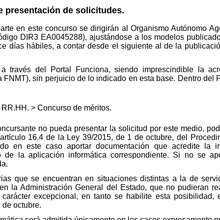
 presentación de solicitudes.
parte en este concurso se dirigirán al Organismo Autónomo Ag
ódigo DIR3 EA0045288), ajustándose a los modelos publicado
e días hábiles, a contar desde el siguiente al de la publicaci
a través del Portal Funciona, siendo imprescindible la acr
la FNMT), sin perjuicio de lo indicado en esta base. Dentro del
e RR.HH. > Concurso de méritos.
ncursante no pueda presentar la solicitud por este medio, pod
l artículo 16.4 de la Ley 39/2015, de 1 de octubre, del Proce
ndo en este caso aportar documentación que acredite la imp
 de la aplicación informática correspondiente. Si no se aport
da.
rias que se encuentran en situaciones distintas a la de servi
 en la Administración General del Estado, que no pudieran real
carácter excepcional, en tanto se habilite esta posibilidad, e
1 de octubre.
emática será admitida únicamente en los casos expresamente pr