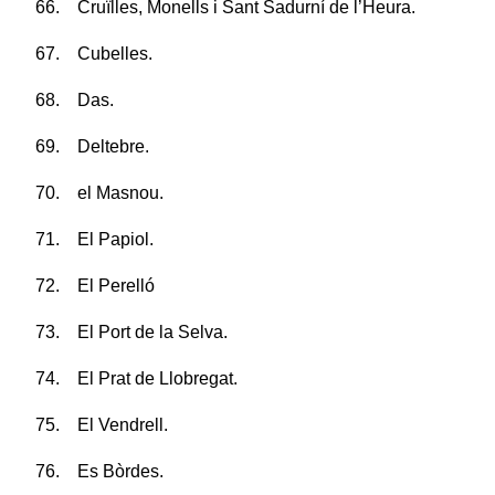
66. Cruïlles, Monells i Sant Sadurní de l’Heura.
67. Cubelles.
68. Das.
69. Deltebre.
70. el Masnou.
71. El Papiol.
72. El Perelló
73. El Port de la Selva.
74. El Prat de Llobregat.
75. El Vendrell.
76. Es Bòrdes.