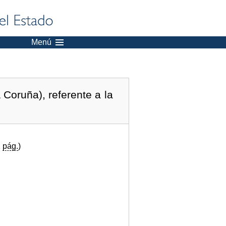
Menú
Coruña), referente a la
1
pág.
)