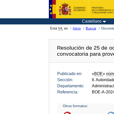
Castellano
Está
Vd.
en
Inicio
Buscar
Documen
Resolución de 25 de oc
convocatoria para prov
Publicado en:
«
BOE
»
núm
Sección:
II. Autorida
Departamento:
Administrac
Referencia:
BOE-A-202
Otros formatos: