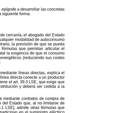
 epígrafe a desarrollar las concretas
 siguiente forma:
o de cercanía, el abogado del Estado
e cualquier modalidad de autoconsumo
ntrario, la previsión de que se pueda
fórmulas que permitan articular el
tatal la exigencia de que el consumo
 energéticos (reduciendo sus costes
:
ediante líneas directas, explica el
línea directa conecte a un productor
iene el art. 39.3 LSE, que exige que
stribución y deberá ser cedida a la
ce mediante contratos de compra de
o del Estado que, al no limitarse de
6.1 LSE], admite otras fórmulas que
participan en el suministro eléctrico