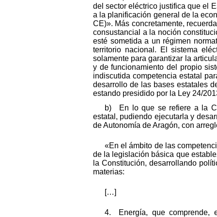
del sector eléctrico justifica que el 
a la planificación general de la eco
CE)». Más concretamente, recuerda 
consustancial a la noción constituc
esté sometida a un régimen normat
territorio nacional. El sistema el
solamente para garantizar la articu
y de funcionamiento del propio sist
indiscutida competencia estatal para
desarrollo de las bases estatales d
estando presidido por la Ley 24/2013
b) En lo que se refiere a la 
estatal, pudiendo ejecutarla y desa
de Autonomía de Aragón, con arreglo
«En el ámbito de las competenci
de la legislación básica que estab
la Constitución, desarrollando pol
materias:
[…]
4. Energía, que comprende, en