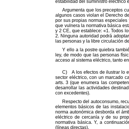
estabilidad del suministro eléctrico 
Argumenta que los preceptos cu
algunos casos violan el Derecho de
por sus propias normas especiales y 
que vulnera la normativa básica esta
y 2 CE, que establece: «1. Todos lo
2. Ninguna autoridad podrá adoptar 
las personas y la libre circulación d
Y ello a la postre quiebra tambi
ley, de modo que las personas físi
acceso al sistema eléctrico, tanto e
C) A los efectos de ilustrar lo 
sector eléctrico, con un marcado c
arts. 3 (que enumera las competenc
desarrollar las actividades destina
con excedentes).
Respecto del autoconsumo, recue
elementos básicos de las instalaci
norma autonómica desborda el ámbit
eléctrico de cercanía y de su pr
normativa básica. Y, a continuación
(líneas directas).