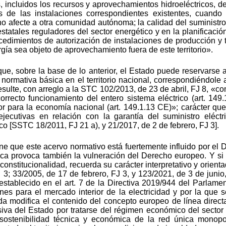
, incluidos los recursos y aprovechamientos hidroeléctricos, de
 de las instalaciones correspondientes existentes, cuando s
afecte a otra comunidad autónoma; la calidad del suministro y
tatales reguladores del sector energético y en la planificación 
dimientos de autorización de instalaciones de producción y t
rgía sea objeto de aprovechamiento fuera de este territorio».
ue, sobre la base de lo anterior, el Estado puede reservarse 
u normativa básica en el territorio nacional, correspondiéndole
esulte, con arreglo a la STC 102/2013, de 23 de abril, FJ 8, «
orrecto funcionamiento del entero sistema eléctrico (art. 149
r para la economía nacional (art. 149.1.13 CE)»; carácter que
jecutivas en relación con la garantía del suministro eléc
 [SSTC 18/2011, FJ 21 a), y 21/2017, de 2 de febrero, FJ 3].
e que este acervo normativo está fuertemente influido por el 
ica provoca también la vulneración del Derecho europeo. Y si
constitucionalidad, recuerda su carácter interpretativo y orient
3; 33/2005, de 17 de febrero, FJ 3, y 123/2021, de 3 de junio,
establecido en el art. 7 de la Directiva 2019/944 del Parlam
s para el mercado interior de la electricidad y por la que s
 modifica el contenido del concepto europeo de línea directa
siva del Estado por tratarse del régimen económico del sector 
sostenibilidad técnica y económica de la red única monopol