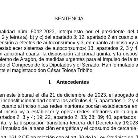
SENTENCIA
nalidad núm. 8042-2023, interpuesto por el presidente del G
, 2 y letras a), b) y c) del apartado 3; 12, apartado 2 en cuanto 
ensión a efectos de autoconsumo» y 3, en cuanto al inciso «y a 
 establecer sistemas de autoconsumo»; 13, apartados 2, 3 y 4; 
n adicional cuarta; la disposición adicional quinta; y la disposi
bierno de Aragón, de medidas urgentes para el impulso de la tr
do el Congreso de los Diputados y el Senado. Han formulado a
te el magistrado don César Tolosa Tribiño.
I. Antecedentes
en este tribunal el día 21 de diciembre de 2023, el abogado 
nconstitucionalidad contra los artículos 4; 5, apartados 1, 2 y 4; 
 cuanto al inciso «Las redes interiores podrán establecerse en 
inciso «y a establecer y operar redes interiores de cualqui
ados 2, 3 y 4; 19; 22, apartado 2; 33; 38; 39; 40, apartados 2
inta; y la disposición transitoria tercera del Decreto-ley 1/2
 impulso de la transición energética y el consumo de cercanía
art. 161.2 CE en relación con el art. 30 de la Ley Orgánica del 