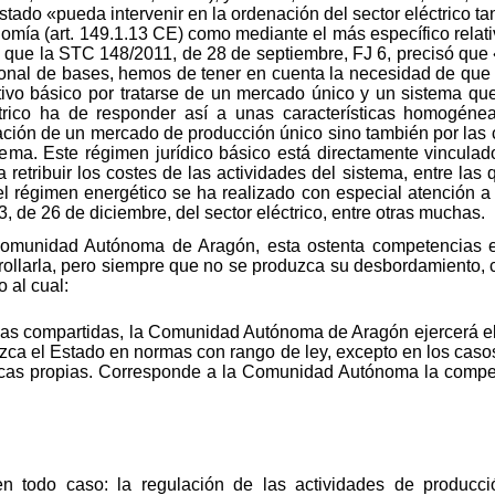
Estado «pueda intervenir en la ordenación del sector eléctrico tan
nomía (art. 149.1.13 CE) como mediante el más específico relativ
que la STC 148/2011, de 28 de septiembre, FJ 6, precisó que «
ional de bases, hemos de tener en cuenta la necesidad de que la
ivo básico por tratarse de un mercado único y un sistema que
éctrico ha de responder así a unas características homogénea
lación de un mercado de producción único sino también por las 
ema. Este régimen jurídico básico está directamente vinculado
 retribuir los costes de las actividades del sistema, entre las 
el régimen energético se ha realizado con especial atención a
, de 26 de diciembre, del sector eléctrico, entre otras muchas.
Comunidad Autónoma de Aragón, esta ostenta competencias e
rrollarla, pero siempre que no se produzca su desbordamiento, c
 al cual:
as compartidas, la Comunidad Autónoma de Aragón ejercerá el d
lezca el Estado en normas con rango de ley, excepto en los cas
íticas propias. Corresponde a la Comunidad Autónoma la compe
 todo caso: la regulación de las actividades de producció