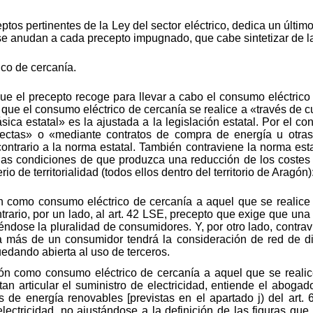
os pertinentes de la Ley del sector eléctrico, dedica un último
se anudan a cada precepto impugnado, que cabe sintetizar de la
co de cercanía.
que el precepto recoge para llevar a cabo el consumo eléctric
e que el consumo eléctrico de cercanía se realice a «través d
ica estatal» es la ajustada a la legislación estatal. Por el co
rectas» o «mediante contratos de compra de energía u otras 
 contrario a la norma estatal. También contraviene la norma es
 las condiciones de que produzca una reducción de los costes
io de territorialidad (todos ellos dentro del territorio de Aragón)
 como consumo eléctrico de cercanía a aquel que se realice m
rario, por un lado, al art. 42 LSE, precepto que exige que una 
ndose la pluralidad de consumidores. Y, por otro lado, contrav
a más de un consumidor tendrá la consideración de red de di
uedando abierta al uso de terceros.
ión como consumo eléctrico de cercanía a aquel que se reali
an articular el suministro de electricidad, entiende el abogad
e energía renovables [previstas en el apartado j) del art. 
electricidad, no ajustándose a la definición de las figuras que 