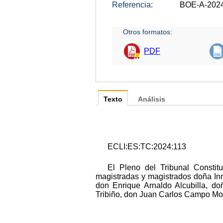
Referencia:
BOE-A-202
Otros formatos:
PDF
Texto
Análisis
ECLI:ES:TC:2024:113
El Pleno del Tribunal Constit
magistradas y magistrados doña In
don Enrique Arnaldo Alcubilla, d
Tribiño, don Juan Carlos Campo Mo