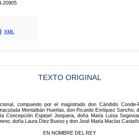
4-20905
XML
TEXTO ORIGINAL
ucional, compuesto por el magistrado don Cándido Conde-P
maculada Montalbán Huertas, don Ricardo Enríquez Sancho, d
oña Concepción Espejel Jorquera, doña María Luisa Segovi
reno, doña Laura Díez Bueso y don José María Macías Castañ
EN NOMBRE DEL REY