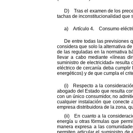
D) Tras el examen de los precept
tachas de inconstitucionalidad que 
a) Artículo 4. Consumo eléctri
De entre todas las previsiones 
considera que solo la alternativa d
de las reguladas en la normativa bás
llevar a cabo mediante «líneas di
suministro de electricidad» resulta
eléctrico de cercanía deba cumplir
energéticos) y de que cumpla el criter
(i) Respecto a la consideración
abogado del Estado que resulta cont
con un único consumidor, no admitié
cualquier instalación que conecte 
empresa distribuidora de la zona, q
(ii) En cuanto a la considerac
energía u otras fórmulas que permit
manera expresa a las comunidades d
permiten articular el suministro de 