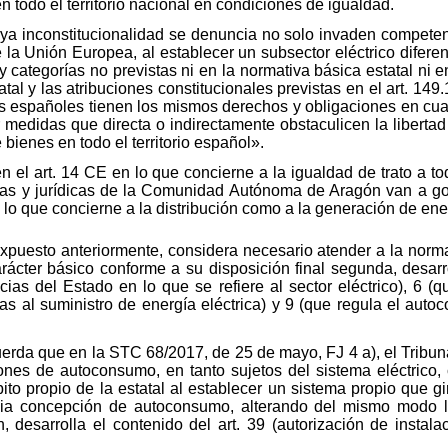
en todo el territorio nacional en condiciones de igualdad.
ya inconstitucionalidad se denuncia no solo invaden competen
 la Unión Europea, al establecer un subsector eléctrico difere
categorías no previstas ni en la normativa básica estatal ni en
tal y las atribuciones constitucionales previstas en el art. 149.
s españoles tienen los mismos derechos y obligaciones en cualqu
medidas que directa o indirectamente obstaculicen la libertad
e bienes en todo el territorio español».
én el art. 14 CE en lo que concierne a la igualdad de trato a t
cas y jurídicas de la Comunidad Autónoma de Aragón van a go
n lo que concierne a la distribución como a la generación de ene
expuesto anteriormente, considera necesario atender a la norma
arácter básico conforme a su disposición final segunda, desar
ias del Estado en lo que se refiere al sector eléctrico), 6 
das al suministro de energía eléctrica) y 9 (que regula el au
rda que en la STC 68/2017, de 25 de mayo, FJ 4 a), el Tribuna
ones de autoconsumo, en tanto sujetos del sistema eléctrico,
o propio de la estatal al establecer un sistema propio que g
opia concepción de autoconsumo, alterando del mismo modo l
, desarrolla el contenido del art. 39 (autorización de instalac