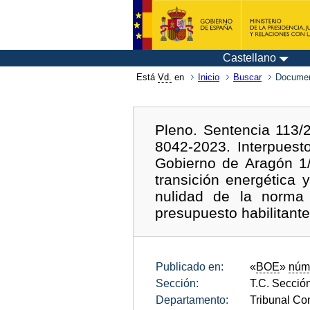
Castellano
Está
Vd.
en
Inicio
Buscar
Documen
Pleno. Sentencia 113/
8042-2023. Interpuest
Gobierno de Aragón 1
transición energética
nulidad de la norma 
presupuesto habilitante
Publicado en:
«
BOE
»
núm
Sección:
T.C. Sección
Departamento:
Tribunal Con