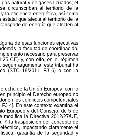
 gas natural y de gases licuados; el
e circunscriban al territorio de la
 la eficiencia energética, así como
estatal que afecte al territorio de la
ransporte de energía que afecten al
alguna de esas funciones ejecutivas
 además la facultad de coordinación,
complemento necesario para preservar
.1.25 CE) y, con ello, en el régimen
, según argumenta, este tribunal ha
trico (STC 18/2011, FJ 6) o con la
Derecho de la Unión Europea, con lo
 en principio el Derecho europeo no
ador en los conflictos competenciales
 FJ 4]. En este contexto examina el
ento Europeo y del Consejo, de 5 de
e modifica la Directiva 2012/27/UE,
. Y la trasposición del concepto de
eléctrico, impactando claramente el
ística, garantía de la seguridad y