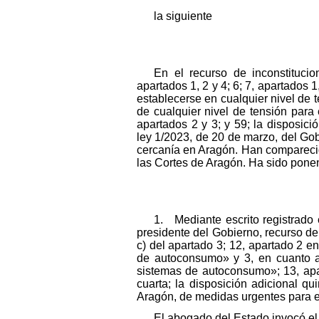
la siguiente
En el recurso de inconstitucio
apartados 1, 2 y 4; 6; 7, apartados 1
establecerse en cualquier nivel de t
de cualquier nivel de tensión para
apartados 2 y 3; y 59; la disposició
ley 1/2023, de 20 de marzo, del Go
cercanía en Aragón. Han compareci
las Cortes de Aragón. Ha sido ponen
1. Mediante escrito registrado 
presidente del Gobierno, recurso de i
c) del apartado 3; 12, apartado 2 en
de autoconsumo» y 3, en cuanto al 
sistemas de autoconsumo»; 13, apart
cuarta; la disposición adicional qu
Aragón, de medidas urgentes para el
El abogado del Estado invocó el 