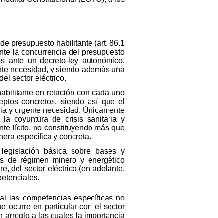
e presupuesto habilitante (art. 86.1
nte la concurrencia del presupuesto
os ante un decreto-ley autonómico,
nte necesidad, y siendo además una
l sector eléctrico.
habilitante en relación con cada uno
eptos concretos, siendo así que el
aria y urgente necesidad. Únicamente
la coyuntura de crisis sanitaria y
te lícito, no constituyendo más que
era específica y concreta.
 legislación básica sobre bases y
ses de régimen minero y energético
, del sector eléctrico (en adelante,
petenciales.
al las competencias específicas no
e ocurre en particular con el sector
n arreglo a las cuales la importancia