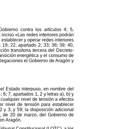
obierno contra los artículos 4; 5,
al inciso «Las redes interiores podrán
establecer y operar redes interiores
19; 22, apartado 2; 33; 38; 39; 40,
ción transitoria tercera del Decreto-
ansición energética y el consumo de
legaciones el Gobierno de Aragón y
del Estado interpuso, en nombre del
6; 7, apartados 1, 2 y letras a), b) y
cualquier nivel de tensión a efectos
er nivel de tensión para establecer
 y 3; y 59; la disposición adicional
023, de 20 de marzo, del Gobierno de
 en Aragón.
Tribunal Constitucional (LOTC), a los