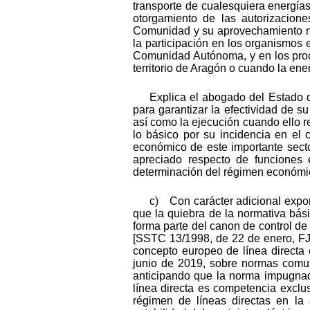
transporte de cualesquiera energías
otorgamiento de las autorizaciones
Comunidad y su aprovechamiento no 
la participación en los organismos es
Comunidad Autónoma, y en los proce
territorio de Aragón o cuando la ene
Explica el abogado del Estado q
para garantizar la efectividad de s
así como la ejecución cuando ello r
lo básico por su incidencia en el c
económico de este importante secto
apreciado respecto de funciones e
determinación del régimen económico
c) Con carácter adicional expon
que la quiebra de la normativa bás
forma parte del canon de control de 
[SSTC 13/1998, de 22 de enero, FJ 
concepto europeo de línea directa 
junio de 2019, sobre normas comune
anticipando que la norma impugnada
línea directa es competencia exclu
régimen de líneas directas en la 