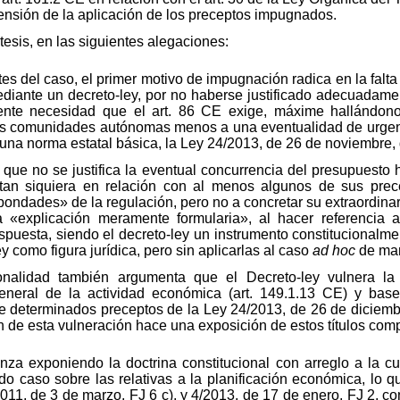
ensión de la aplicación de los preceptos impugnados.
tesis, en las siguientes alegaciones:
 del caso, el primer motivo de impugnación radica en la falta d
iante un decreto-ley, por no haberse justificado adecuadame
urgente necesidad que el art. 86 CE exige, máxime hallándon
as comunidades autónomas menos a una eventualidad de urge
na norma estatal básica, la Ley 24/2013, de 26 de noviembre, de
que no se justifica la eventual concurrencia del presupuesto 
tan siquiera en relación con al menos algunos de sus prec
bondades» de la regulación, pero no a concretar su extraordin
«explicación meramente formularia», al hacer referencia a 
puesta, siendo el decreto-ley un instrumento constitucionalmen
y como figura jurídica, pero sin aplicarlas al caso
ad hoc
de man
onalidad también argumenta que el Decreto-ley vulnera la
general de la actividad económica (art. 149.1.13 CE) y ba
e determinados preceptos de la Ley 24/2013, de 26 de diciembre
 de esta vulneración hace una exposición de estos títulos com
a exponiendo la doctrina constitucional con arreglo a la cu
 caso sobre las relativas a la planificación económica, lo qu
011, de 3 de marzo, FJ 6 c), y 4/2013, de 17 de enero, FJ 2, co