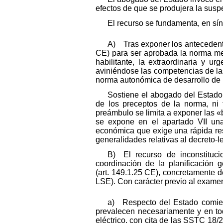
efectos de que se produjera la susp
El recurso se fundamenta, en sín
A) Tras exponer los antecedentes
CE) para ser aprobada la norma med
habilitante, la extraordinaria y 
aviniéndose las competencias de l
norma autonómica de desarrollo de u
Sostiene el abogado del Estado 
de los preceptos de la norma, ni 
preámbulo se limita a exponer las «
se expone en el apartado VII una 
económica que exige una rápida res
generalidades relativas al decreto-le
B) El recurso de inconstituci
coordinación de la planificación 
(art. 149.1.25 CE), concretamente d
LSE). Con carácter previo al examen
a) Respecto del Estado comienz
prevalecen necesariamente y en todo
eléctrico, con cita de las SSTC 18/2