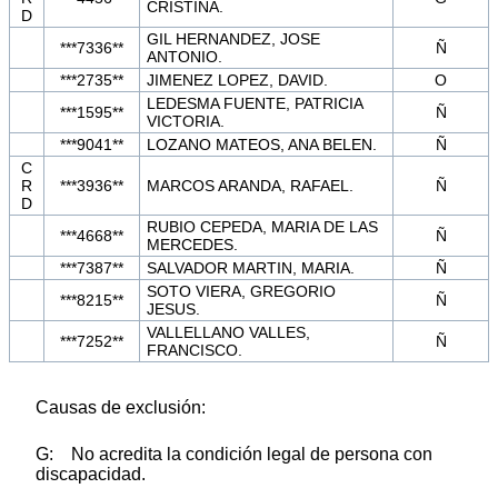
CRISTINA.
D
GIL HERNANDEZ, JOSE
***7336**
Ñ
ANTONIO.
***2735**
JIMENEZ LOPEZ, DAVID.
O
LEDESMA FUENTE, PATRICIA
***1595**
Ñ
VICTORIA.
***9041**
LOZANO MATEOS, ANA BELEN.
Ñ
C
R
***3936**
MARCOS ARANDA, RAFAEL.
Ñ
D
RUBIO CEPEDA, MARIA DE LAS
***4668**
Ñ
MERCEDES.
***7387**
SALVADOR MARTIN, MARIA.
Ñ
SOTO VIERA, GREGORIO
***8215**
Ñ
JESUS.
VALLELLANO VALLES,
***7252**
Ñ
FRANCISCO.
Causas de exclusión:
G: No acredita la condición legal de persona con
discapacidad.