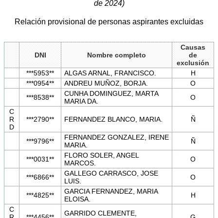
de 2024)
Relación provisional de personas aspirantes excluidas
Causas
DNI
Nombre completo
de
exclusión
***5953**
ALGAS ARNAL, FRANCISCO.
H
***0954**
ANDREU MUÑOZ, BORJA.
O
CUNHA DOMINGUEZ, MARTA
***8538**
O
MARIA DA.
C
R
***2790**
FERNANDEZ BLANCO, MARIA.
Ñ
D
FERNANDEZ GONZALEZ, IRENE
***9796**
Ñ
MARIA.
FLORO SOLER, ANGEL
***0031**
O
MARCOS.
GALLEGO CARRASCO, JOSE
***6866**
O
LUIS.
GARCIA FERNANDEZ, MARIA
***4825**
H
ELOISA.
C
GARRIDO CLEMENTE,
R
***4456**
G